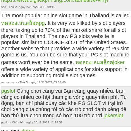
seo - Thứ 2, ngày 24/07/2023 10:09:49
The most popular online slot game in Thailand is called
ทดลองเล่นสล็อตpg
. It is very well-liked by slot players
there, taking up to 70% of the market share for all slot
players in Thailand. The new PG slots website is
popular, similar to COOKIESLOT of the United States.
Another website that provides a wide variety of PG slot
game is us. You can be sure that your PG slot machine
games won't ever be the same.
ทดลองเล่นสล็อตjoker
offers a wide variety of applications for slots support in
addition to supporting mobile slot games.
anonymous - Thứ 5, ngày 17/11/2022 05:03:40
pgslot
Càng chơi càng vui Bạn càng quay nhiều, bạn
càng có nhiều cơ hội tham gia vòng quaymiễn phí. Tự
động, bạn chỉ phải quay các khe PG SLOT vì trại trò
chơi xèng của chúng tôi có các trò chơi đánh xèng để
bạn thử lựa chọn trong số hơn 100 trò chơi
jokerslot
pgslot - Chủ nhật, ngày 06/11/2022 12:39:51
mai wai
slotpg