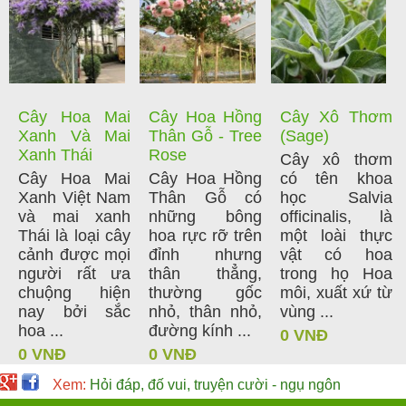
Cây Hoa Mai
Cây Hoa Hồng
Cây Xô Thơm
Xanh Và Mai
Thân Gỗ - Tree
(Sage)
Xanh Thái
Rose
Cây xô thơm
Cây Hoa Mai
Cây Hoa Hồng
có tên khoa
Xanh Việt Nam
Thân Gỗ có
học Salvia
và mai xanh
những bông
officinalis, là
Thái là loại cây
hoa rực rỡ trên
một loài thực
cảnh được mọi
đỉnh nhưng
vật có hoa
người rất ưa
thân thẳng,
trong họ Hoa
chuộng hiện
thường gốc
môi, xuất xứ từ
nay bởi sắc
nhỏ, thân nhỏ,
vùng ...
hoa ...
đường kính ...
0 VNĐ
0 VNĐ
0 VNĐ
Xem:
Hỏi đáp, đố vui, truyện cười - ngụ ngôn