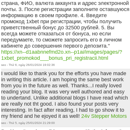
страна, ФИО, валюта аккаунта и адрес электронной
почты. 3. После регистрации заполните оставшуюся
информацию в своем профиле. 4. Введите
промокод 1xbet при регистрации, чтобы получить
приветственный бонус до 32500 рублей. 5. Вы
всегда можете отказаться от бонуса, но если
передумаете, то сможете запросить его в личном
кабинете до совершения первого депозита."
https://xn--d1aabnnefmd2o.xn--p1ai/images/pages/?
1xbet_promokod___bonus_pri_registracii.html
seo - Thứ 6, ngày 26/01/2024 19:02:36
I would like to thank you for the efforts you have made
in writing this article. I am hoping the same best work
from you in the future as well. Thanks...I really loved
reading your blog. It was very well authored and easy
to undertand. Unlike additional blogs I have read which
are really not tht good. I also found your posts very
interesting. In fact after reading, I had to go show it to
my friend and he ejoyed it as well!
24v Stepper Motors
seo - Thứ 5, ngày 25/01/2024 21:29:00