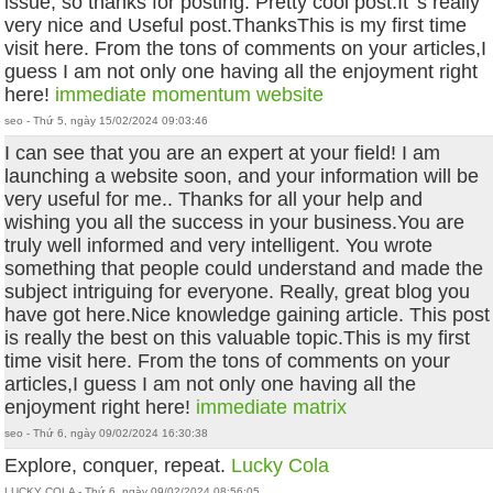
issue, so thanks for posting. Pretty cool post.It 's really
very nice and Useful post.ThanksThis is my first time
visit here. From the tons of comments on your articles,I
guess I am not only one having all the enjoyment right
here!
immediate momentum website
seo - Thứ 5, ngày 15/02/2024 09:03:46
I can see that you are an expert at your field! I am
launching a website soon, and your information will be
very useful for me.. Thanks for all your help and
wishing you all the success in your business.You are
truly well informed and very intelligent. You wrote
something that people could understand and made the
subject intriguing for everyone. Really, great blog you
have got here.Nice knowledge gaining article. This post
is really the best on this valuable topic.This is my first
time visit here. From the tons of comments on your
articles,I guess I am not only one having all the
enjoyment right here!
immediate matrix
seo - Thứ 6, ngày 09/02/2024 16:30:38
Explore, conquer, repeat.
Lucky Cola
LUCKY COLA - Thứ 6, ngày 09/02/2024 08:56:05