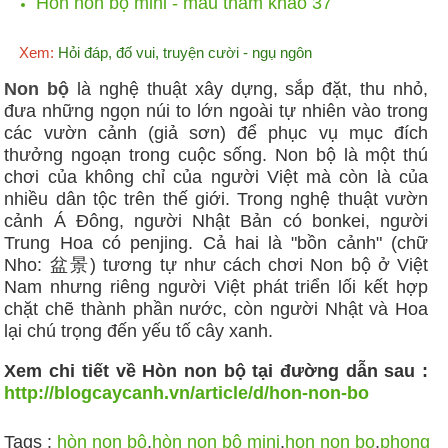
Hòn non bộ mini - mẫu tham khảo 37
Xem:
Hỏi đáp, đố vui, truyện cười - ngụ ngôn
Non bộ
là nghệ thuật xây dựng, sắp đặt, thu nhỏ,
đưa những ngọn núi to lớn ngoài tự nhiên vào trong
các vườn cảnh (giả sơn) để phục vụ mục đích
thưởng ngoạn trong cuộc sống. Non bộ là một thú
chơi của không chỉ của người Việt mà còn là của
nhiều dân tộc trên thế giới. Trong nghệ thuật vườn
cảnh Á Đông, người Nhật Bản có bonkei, người
Trung Hoa có penjing. Cả hai là "bồn cảnh" (chữ
Nho: 盆景) tương tự như cách chơi Non bộ ở Việt
Nam nhưng riêng người Việt phát triển lối kết hợp
chặt chẽ thành phần nước, còn người Nhật và Hoa
lại chú trọng đến yếu tố cây xanh.
Xem chi tiết về Hòn non bộ tại đường dẫn sau :
http://blogcaycanh.vn/article/d/hon-non-bo
Tags :
hòn non bộ
,
hòn non bộ mini
,
hon non bo
,
phong