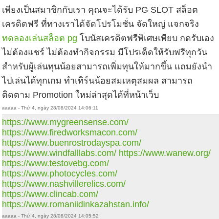
เพียงเป็นสมาชิกกับเรา คุณจะได้รับ PG SLOT สล็อต
เครดิตฟรี ที่ทางเราได้จัดโปรโมชั่น จัดใหญ่ แจกจริง
ทดลองเล่นสล็อต pg
โบนัสเครดิตฟรีพิเศษเพียบ กดรับเอง
ไม่ต้องแชร์ ไม่ต้องทำกิจกรรม มีโปรเด็ดให้รับฟรีทุกวัน
สำหรับผู้เล่นทุนน้อยสามารถเพิ่มทุนให้มากขึ้น แถมยังนำ
ไปเล่นได้ทุกเกม ทำเทิร์นน้อยสมเหตุสมผล สามารถ
ติดตาม Promotion ใหม่ล่าสุดได้ที่หน้าเว็บ
aaaaa - Thứ 4, ngày 28/08/2024 14:06:11
https://www.mygreensense.com/
https://www.firedworksmacon.com/
https://www.buenrostrodayspa.com/
https://www.windfalllabs.com/
https://www.wanew.org/
https://www.testovebg.com/
https://www.photocycles.com/
https://www.nashvillerelics.com/
https://www.clincab.com/
https://www.romaniidinkazahstan.info/
aaaaa - Thứ 4, ngày 28/08/2024 14:05:52