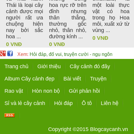
Thái là loại cây
hoa rực rỡ trên
một loài thực
cảnh được mọi
đỉnh nhưng
vật có hoa
người rất ưa
thân thẳng,
trong họ Hoa
chuộng hiện
thường gốc
môi, xuất xứ từ
nay bởi sắc
nhỏ, thân nhỏ,
vùng ...
hoa ...
đường kính ...
0 VNĐ
0 VNĐ
0 VNĐ
Xem:
Hỏi đáp, đố vui, truyện cười - ngụ ngôn
Trang chủ
Giới thiệu
Cây cảnh đó đây
Album Cây cảnh đẹp
Bài viết
Truyện
Rao vặt
Hòn non bộ
Gửi phản hồi
Sỉ và lẻ cây cảnh
Hỏi đáp
Ô tô
Liên hệ
Copyright ©2015
Blogcaycanh.vn