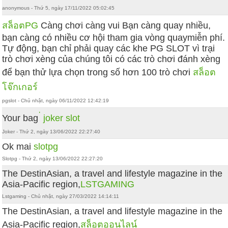
anonymous - Thứ 5, ngày 17/11/2022 05:02:45
สล็อตPG
Càng chơi càng vui Bạn càng quay nhiều,
bạn càng có nhiều cơ hội tham gia vòng quaymiễn phí.
Tự động, bạn chỉ phải quay các khe PG SLOT vì trại
trò chơi xèng của chúng tôi có các trò chơi đánh xèng
để bạn thử lựa chọn trong số hơn 100 trò chơi
สล็อต
โจ๊กเกอร์
pgslot - Chủ nhật, ngày 06/11/2022 12:42:19
Your bag
่ joker slot
Joker - Thứ 2, ngày 13/06/2022 22:27:40
Ok mai
slotpg
Slotpg - Thứ 2, ngày 13/06/2022 22:27:20
The DestinAsian, a travel and lifestyle magazine in the
Asia-Pacific region,
LSTGAMING
Lstgaming - Chủ nhật, ngày 27/03/2022 14:14:11
The DestinAsian, a travel and lifestyle magazine in the
Asia-Pacific region,
สล็อตออนไลน์