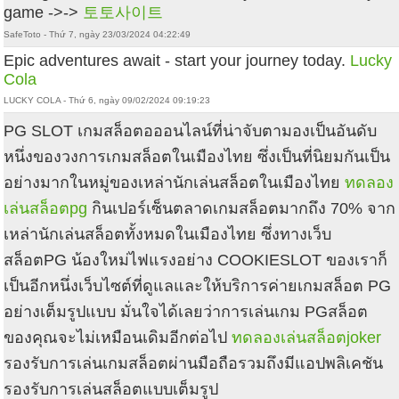
game ->->
토토사이트
SafeToto - Thứ 7, ngày 23/03/2024 04:22:49
Epic adventures await - start your journey today.
Lucky
Cola
LUCKY COLA - Thứ 6, ngày 09/02/2024 09:19:23
PG SLOT เกมสล็อตอออนไลน์ที่น่าจับตามองเป็นอันดับ
หนึ่งของวงการเกมสล็อตในเมืองไทย ซึ่งเป็นที่นิยมกันเป็น
อย่างมากในหมู่ของเหล่านักเล่นสล็อตในเมืองไทย
ทดลอง
เล่นสล็อตpg
กินเปอร์เซ็นตลาดเกมสล็อตมากถึง 70% จาก
เหล่านักเล่นสล็อตทั้งหมดในเมืองไทย ซึ่งทางเว็บ
สล็อตPG น้องใหม่ไฟแรงอย่าง COOKIESLOT ของเราก็
เป็นอีกหนึ่งเว็บไซต์ที่ดูแลและให้บริการค่ายเกมสล็อต PG
อย่างเต็มรูปแบบ มั่นใจได้เลยว่าการเล่นเกม PGสล็อต
ของคุณจะไม่เหมือนเดิมอีกต่อไป
ทดลองเล่นสล็อตjoker
รองรับการเล่นเกมสล็อตผ่านมือถือรวมถึงมีแอปพลิเคชัน
รองรับการเล่นสล็อตแบบเต็มรูป