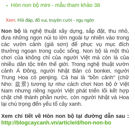
Hòn non bộ mini - mẫu tham khảo 38
Xem:
Hỏi đáp, đố vui, truyện cười - ngụ ngôn
Non bộ
là nghệ thuật xây dựng, sắp đặt, thu nhỏ,
đưa những ngọn núi to lớn ngoài tự nhiên vào trong
các vườn cảnh (giả sơn) để phục vụ mục đích
thưởng ngoạn trong cuộc sống. Non bộ là một thú
chơi của không chỉ của người Việt mà còn là của
nhiều dân tộc trên thế giới. Trong nghệ thuật vườn
cảnh Á Đông, người Nhật Bản có bonkei, người
Trung Hoa có penjing. Cả hai là "bồn cảnh" (chữ
Nho: 盆景) tương tự như cách chơi Non bộ ở Việt
Nam nhưng riêng người Việt phát triển lối kết hợp
chặt chẽ thành phần nước, còn người Nhật và Hoa
lại chú trọng đến yếu tố cây xanh.
Xem chi tiết về Hòn non bộ tại đường dẫn sau :
http://blogcaycanh.vn/article/d/hon-non-bo