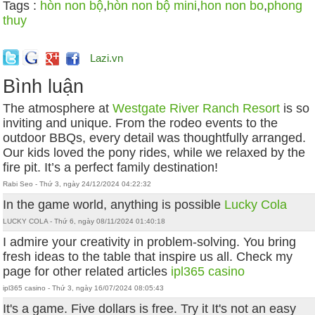
Tags :
hòn non bộ
,
hòn non bộ mini
,
hon non bo
,
phong
thuy
Lazi.vn
Bình luận
The atmosphere at
Westgate River Ranch Resort
is so
inviting and unique. From the rodeo events to the
outdoor BBQs, every detail was thoughtfully arranged.
Our kids loved the pony rides, while we relaxed by the
fire pit. It’s a perfect family destination!
Rabi Seo - Thứ 3, ngày 24/12/2024 04:22:32
In the game world, anything is possible
Lucky Cola
LUCKY COLA - Thứ 6, ngày 08/11/2024 01:40:18
I admire your creativity in problem-solving. You bring
fresh ideas to the table that inspire us all. Check my
page for other related articles
ipl365 casino
ipl365 casino - Thứ 3, ngày 16/07/2024 08:05:43
It's a game. Five dollars is free. Try it It's not an easy