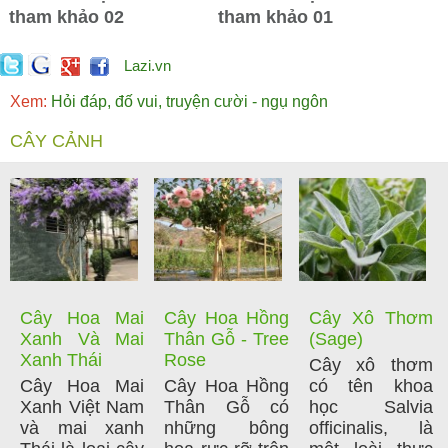
tham khảo 02
tham khảo 01
Hòn non bộ mini
Lazi.vn
Xem:
Hỏi đáp, đố vui, truyện cười - ngụ ngôn
CÂY CẢNH
Cây Hoa Mai
Cây Hoa Hồng
Cây Xô Thơm
Xanh Và Mai
Thân Gỗ - Tree
(Sage)
Xanh Thái
Rose
Cây xô thơm
Cây Hoa Mai
Cây Hoa Hồng
có tên khoa
Xanh Việt Nam
Thân Gỗ có
học Salvia
và mai xanh
những bông
officinalis, là