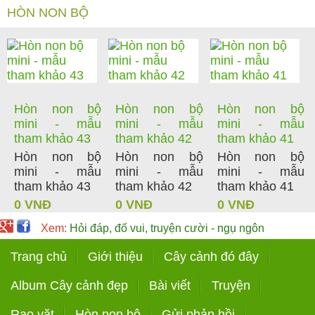
HÒN NON BỘ
Hòn non bộ
Hòn non bộ
Hòn non bộ
mini - mẫu
mini - mẫu
mini - mẫu
tham khảo 43
tham khảo 42
tham khảo 41
Hòn non bộ
Hòn non bộ
Hòn non bộ
mini - mẫu
mini - mẫu
mini - mẫu
tham khảo 43
tham khảo 42
tham khảo 41
0 VNĐ
0 VNĐ
0 VNĐ
Xem:
Hỏi đáp, đố vui, truyện cười - ngụ ngôn
Trang chủ
Giới thiệu
Cây cảnh đó đây
Album Cây cảnh đẹp
Bài viết
Truyện
Rao vặt
Hòn non bộ
Gửi phản hồi