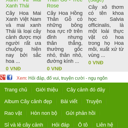
Xanh Thái
Rose
Cây xô thơm
Cây Hoa Mai
Cây Hoa Hồng
có tên khoa
Xanh Việt Nam
Thân Gỗ có
học Salvia
và mai xanh
những bông
officinalis, là
Thái là loại cây
hoa rực rỡ trên
một loài thực
cảnh được mọi
đỉnh nhưng
vật có hoa
người rất ưa
thân thẳng,
trong họ Hoa
chuộng hiện
thường gốc
môi, xuất xứ từ
nay bởi sắc
nhỏ, thân nhỏ,
vùng ...
hoa ...
đường kính ...
0 VNĐ
0 VNĐ
0 VNĐ
Xem:
Hỏi đáp, đố vui, truyện cười - ngụ ngôn
Trang chủ
Giới thiệu
Cây cảnh đó đây
Album Cây cảnh đẹp
Bài viết
Truyện
Rao vặt
Hòn non bộ
Gửi phản hồi
Sỉ và lẻ cây cảnh
Hỏi đáp
Ô tô
Liên hệ