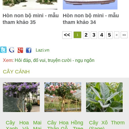
Hòn non bộ mini - mẫu
Hòn non bộ mini - mẫu
tham khảo 35
tham khảo 34
<<
2
3
4
5
1
>
>>
Lazi.vn
Xem:
Hỏi đáp, đố vui, truyện cười - ngụ ngôn
CÂY CẢNH
Cây Hoa Mai
Cây Hoa Hồng
Cây Xô Thơm
Xanh Và Mai
Thân Gỗ - Tree
(Sage)