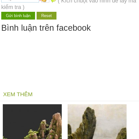
*
( Kích chuột vào hình để lấy mã
kiểm tra )
Bình luận trên facebook
XEM THÊM