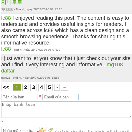
지니토토
지니토토 - Thứ 4, ngày 29/07/2026 08:12:25
lc88
I enjoyed reading this post. The content is easy to
understand and provides useful insights for readers. I
also came across lc88 which has a clean design and a
smooth browsing experience. Thanks for sharing this
informative resource.
lc88
- Thứ 4, ngày 29/07/2026 08:07:00
I just want to let you know that I just check out your site
and I find it very interesting and informative..
mg108
daftar
mariya - Thứ 4, ngày 29/07/2026 06:18:58
<<
2
3
4
5
1
>
>>
*
*