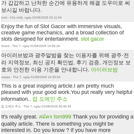
가 갑갑하고 난처한 순간에 유용하게 해결 도우미로 써
보시길 바랍니다.
hohi - Chủ nhật, ngày 02/08/2026 02:11:54
Enjoy the fun of Slot Gacor with immersive visuals,
creative game mechanics, and a broad collection of
slots designed for entertainment.
slot gacor
Guest - Thứ 7, ngày 01/08/2026 14:59:18
아이러브밤과 광주알밤을 찾는 이용자를 위해 광주·전
라 지역정보, 최신 공지 확인법, 후기 검증, 개인정보 보
호와 안전한 이용 기준을 안내합니다.
아이러브밤
mariya - Thứ 7, ngày 01/08/2026 10:35:54
This is a great inspiring article.I am pretty much
pleased with your good work.You put really very helpful
information..
업 도메인 주소
업 도메인 주소 - Thứ 7, ngày 01/08/2026 06:46:34
It's really great.
สมัคร lsm999
Thank you for providing a
quality article. There is something you might be
interested in. Do you know ? If you have more