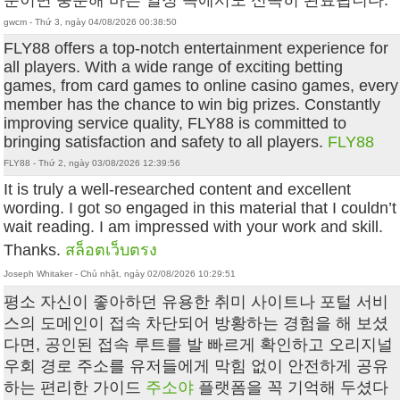
분이면 충분해 바쁜 일정 속에서도 신속히 완료됩니다.
gwcm - Thứ 3, ngày 04/08/2026 00:38:50
FLY88 offers a top-notch entertainment experience for
all players. With a wide range of exciting betting
games, from card games to online casino games, every
member has the chance to win big prizes. Constantly
improving service quality, FLY88 is committed to
bringing satisfaction and safety to all players.
FLY88
FLY88 - Thứ 2, ngày 03/08/2026 12:39:56
It is truly a well-researched content and excellent
wording. I got so engaged in this material that I couldn’t
wait reading. I am impressed with your work and skill.
Thanks.
สล็อตเว็บตรง
Joseph Whitaker - Chủ nhật, ngày 02/08/2026 10:29:51
평소 자신이 좋아하던 유용한 취미 사이트나 포털 서비
스의 도메인이 접속 차단되어 방황하는 경험을 해 보셨
다면, 공인된 접속 루트를 발 빠르게 확인하고 오리지널
우회 경로 주소를 유저들에게 막힘 없이 안전하게 공유
하는 편리한 가이드
주소야
플랫폼을 꼭 기억해 두셨다