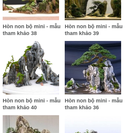
Hòn non bộ mini - mẫu
Hòn non bộ mini - mẫu
tham khảo 38
tham khảo 39
Hòn non bộ mini - mẫu
Hòn non bộ mini - mẫu
tham khảo 40
tham khảo 36