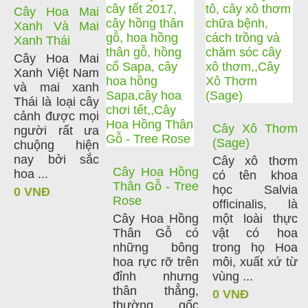
Cây Hoa Mai
Xanh Và Mai
Xanh Thái
Cây Hoa Mai
Xanh Việt Nam
và mai xanh
Thái là loại cây
cảnh được mọi
Cây Xô Thơm
người rất ưa
(Sage)
chuộng hiện
nay bởi sắc
Cây xô thơm
Cây Hoa Hồng
hoa ...
có tên khoa
Thân Gỗ - Tree
học Salvia
0 VNĐ
Rose
officinalis, là
Cây Hoa Hồng
một loài thực
Thân Gỗ có
vật có hoa
những bông
trong họ Hoa
hoa rực rỡ trên
môi, xuất xứ từ
đỉnh nhưng
vùng ...
thân thẳng,
0 VNĐ
thường gốc