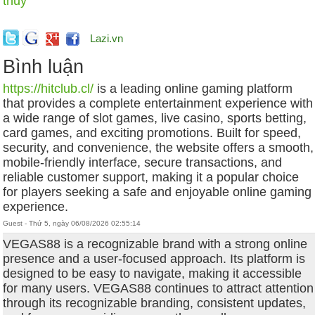
thuy
Lazi.vn
Bình luận
https://hitclub.cl/
is a leading online gaming platform
that provides a complete entertainment experience with
a wide range of slot games, live casino, sports betting,
card games, and exciting promotions. Built for speed,
security, and convenience, the website offers a smooth,
mobile-friendly interface, secure transactions, and
reliable customer support, making it a popular choice
for players seeking a safe and enjoyable online gaming
experience.
Guest - Thứ 5, ngày 06/08/2026 02:55:14
VEGAS88 is a recognizable brand with a strong online
presence and a user-focused approach. Its platform is
designed to be easy to navigate, making it accessible
for many users. VEGAS88 continues to attract attention
through its recognizable branding, consistent updates,