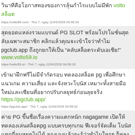
วินาทีคือโอกาสทองของการลุ้นกำไรแบบไม่มีพัก
volto
สล็อต
https://volto89.com/ - Thứ 7, ngày 11/04/2026 04:08:34
สุดยอดแหล่งรวมแบรนด์ PG SLOT พร้อมโปรโมชั่นสุด
ลับเฉพาะสมาชิก คลิกแล้วคุณจะเข้าใจว่าทำไม
pgclub.app ถึงถูกยกให้เป็น “คลับสล็อตระดับเอเชีย!”
www.volto59.io
https://volto59.io/ - Thứ 7, ngày 11/04/2026 04:08:16
เข้ามาฝึกฟรีไม่มีจำกัดรอบ ทดลองสล็อต pg เพื่อศึกษา
แนวเกม ความเสี่ยง และจังหวะโบนัส เหมาะทั้งสายมือ
ใหม่และเซียนที่อยากปรับกลยุทธ์ก่อนลุยจริง
https://pgclub.app/
https://pgclub.app/ - Thứ 7, ngày 11/04/2026 04:08:02
ค่าย PG ขึ้นชื่อเรื่องความแตกหนัก nagagame เปิดให้
ทดลองเล่นสล็อตpg แบบครบทุกเกม ฟีเจอร์จัดเต็ม โบนัส
แตกถี่จนหยุดไม่ได้ ลองเองแล้วจะรู้ว่าทำไมใครๆ ก็หลง