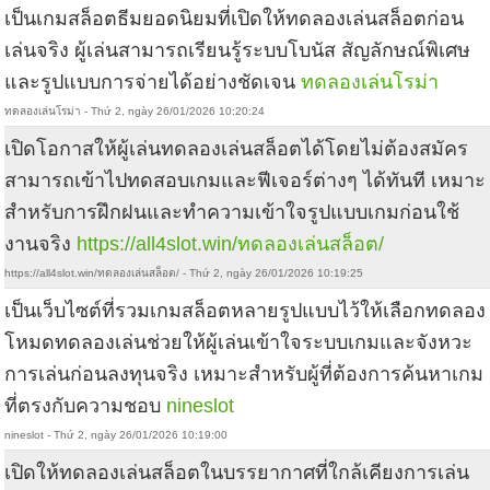
เป็นเกมสล็อตธีมยอดนิยมที่เปิดให้ทดลองเล่นสล็อตก่อน
เล่นจริง ผู้เล่นสามารถเรียนรู้ระบบโบนัส สัญลักษณ์พิเศษ
และรูปแบบการจ่ายได้อย่างชัดเจน
ทดลองเล่นโรม่า
ทดลองเล่นโรม่า - Thứ 2, ngày 26/01/2026 10:20:24
เปิดโอกาสให้ผู้เล่นทดลองเล่นสล็อตได้โดยไม่ต้องสมัคร
สามารถเข้าไปทดสอบเกมและฟีเจอร์ต่างๆ ได้ทันที เหมาะ
สำหรับการฝึกฝนและทำความเข้าใจรูปแบบเกมก่อนใช้
งานจริง
https://all4slot.win/ทดลองเล่นสล็อต/
https://all4slot.win/ทดลองเล่นสล็อต/ - Thứ 2, ngày 26/01/2026 10:19:25
เป็นเว็บไซต์ที่รวมเกมสล็อตหลายรูปแบบไว้ให้เลือกทดลอง
โหมดทดลองเล่นช่วยให้ผู้เล่นเข้าใจระบบเกมและจังหวะ
การเล่นก่อนลงทุนจริง เหมาะสำหรับผู้ที่ต้องการค้นหาเกม
ที่ตรงกับความชอบ
nineslot
nineslot - Thứ 2, ngày 26/01/2026 10:19:00
เปิดให้ทดลองเล่นสล็อตในบรรยากาศที่ใกล้เคียงการเล่น