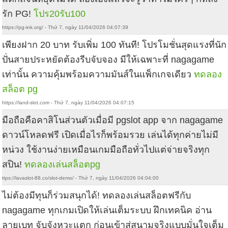
รัก PG!
โปร20รับ100
https://pg-ink.org/ - Thứ 7, ngày 11/04/2026 04:07:39
เพียงฝาก 20 บาท รับเพิ่ม 100 ทันที! โปรโมชั่นสุดแรงที่นัก
ปั่นสายประหยัดต้องรีบจับจอง มีให้เฉพาะที่ nagagame
เท่านั้น ความคุ้มพร้อมความมันส์ในแพ็กเกจเดียว
ทดลอง
สล็อต pg
https://land-slot.com - Thứ 7, ngày 11/04/2026 04:07:15
มือถือคือคาสิโนส่วนตัวเมื่อมี pgslot app จาก nagagame
ดาวน์โหลดฟรี เปิดเมื่อไรก็พร้อมรวย เล่นได้ทุกค่ายไม่มี
หน่วง ใช้งานง่ายเหมือนเกมมือถือทั่วไปแต่จ่ายจริงทุก
สปิน!
ทดลองเล่นสล็อตpg
ttps://lavaslot-88.co/slot-demo/ - Thứ 7, ngày 11/04/2026 04:04:00
ไม่ต้องมีทุนก็ร่วมสนุกได้! ทดลองเล่นสล็อตฟรีกับ
nagagame ทุกเกมเปิดให้เล่นเต็มระบบ ฝึกเทคนิค อ่าน
ลายเบท จับจังหวะแตก ก่อนเข้าสู่สนามจริงแบบมั่นใจเต็ม