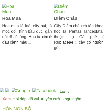
Hoa Mua
Diễm Châu
Hoa mua là loài cây bụi, lá
Cây Diễm châu có tên khoa
mọc đối, hình bầu dục, gân
học là Pentas lanceolata,
nổi rõ có lông. Hoa tự xim ở
thuộc họ Cà phê (
đầu cành mầu ...
Rubiaceae ), cây có nguồn
gốc ...
Lazi.vn
Xem:
Hỏi đáp, đố vui, truyện cười - ngụ ngôn
HÒN NON BỘ