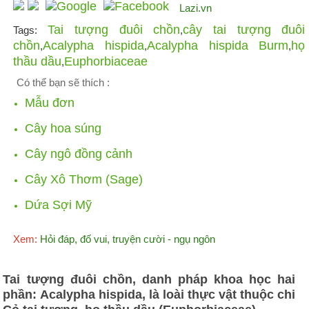
Lazi.vn
Tai tượng đuôi chồn
cây tai tượng đuôi
Tags:
,
chồn
Acalypha hispida
Acalypha hispida Burm
họ
,
,
,
thầu dầu
Euphorbiaceae
,
Có thể bạn sẽ thích :
Mẫu đơn
Cây hoa súng
Cây ngô đồng cảnh
Cây Xô Thơm (Sage)
Dứa Sợi Mỹ
Xem:
Hỏi đáp, đố vui, truyện cười - ngụ ngôn
Tai tượng đuôi chồn, danh pháp khoa học hai
phần: Acalypha hispida, là loài thực vật thuộc chi