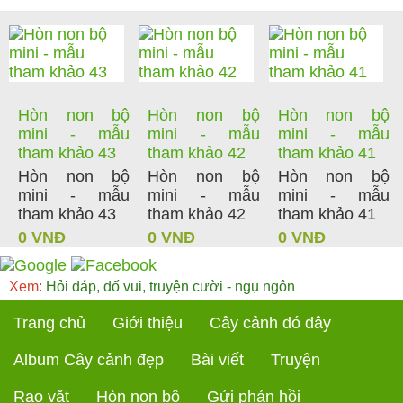
Hòn non bộ
Hòn non bộ
Hòn non bộ
mini - mẫu
mini - mẫu
mini - mẫu
tham khảo 43
tham khảo 42
tham khảo 41
Hòn non bộ
Hòn non bộ
Hòn non bộ
mini - mẫu
mini - mẫu
mini - mẫu
tham khảo 43
tham khảo 42
tham khảo 41
0 VNĐ
0 VNĐ
0 VNĐ
Xem:
Hỏi đáp, đố vui, truyện cười - ngụ ngôn
Trang chủ
Giới thiệu
Cây cảnh đó đây
Album Cây cảnh đẹp
Bài viết
Truyện
Rao vặt
Hòn non bộ
Gửi phản hồi