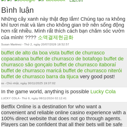
Lazi.vn
Bình luận
Những cây xanh này thật đẹp lắm! Chúng tạo ra không
khí tươi mát và làm cho không gian trở nên sống động
hơn rất nhiều. Mình rất thích cách bạn chăm sóc vườn
của mình! ????
소액결제현금화
Susan Martinez - Thứ 2, ngày 20/07/2026 18:52:57
buffet de alto da boa vista
buffet de churrasco
copacabana
buffet de churrasco de botafogo
buffet de
churrasco são gonçalo
buffet de churrasco itaboraí
buffet de churrasco maricá
buffet de churrasco niterói
buffet de churrasco barra da tijuca
very good post!
ss - Chủ nhật, ngày 30/11/2025 19:37:02
In the game world, anything is possible
Lucky Cola
LUCKY COLA - Thứ 6, ngày 08/11/2024 02:12:41
Betflix Online is a destination for who want a
convenient and reliable online casino experience with a
100% direct website that does not go through agents.
Players can be confident that all their bets will be safe