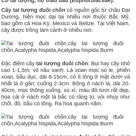
Cỏ tai tượng, họ thầu dầu (Euphorbiaceae).
Cây tai tượng đuôi chồn
có nguồn gốc từ châu Đại
Dương, hiện mọc dại tại nhiều nơi thuộc Bắc Mỹ,
bao gồm cả Hoa Kỳ, Mexico và Belize. Tại Việt Nam,
cây được trồng làm cảnh ở nhiều nơi.
Đặc điểm cây
tai tượng đuôi chồn
: Bụi hay cây nhỏ
cao 1-1,5m; vỏ nâu xanh. Lá xoan mọc so le, phiến
xoan, bầu dục, dài 8-15cm, có ít lông ở mặt dưới và
nhất là ở gân; cuống 2-3cm. Bông ở nách lá, dài 20-
40cm, mọc thõng xuống, xù xì, màu đỏ tươi rất dẹp,
hoa cái ở nách một lá bắc có răng to; vòi nhụy như
chổi, đỏ, bầu có lông. Ra hoa quanh năm.