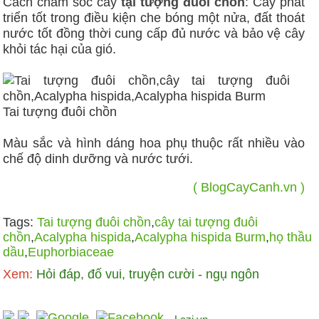
Cách chăm sóc cây
tại tượng đuôi chồn
: Cây phát
triển tốt trong điều kiện che bóng một nửa, đất thoát
nước tốt đồng thời cung cấp đủ nước và bảo vệ cây
khỏi tác hại của gió.
Tai tượng đuôi chồn
Màu sắc và hình dáng hoa phụ thuộc rất nhiều vào
chế độ dinh dưỡng và nước tưới.
( BlogCayCanh.vn )
Tags:
Tai tượng đuôi chồn
,
cây tai tượng đuôi
chồn
,
Acalypha hispida
,
Acalypha hispida Burm
,
họ thầu
dầu
,
Euphorbiaceae
Xem:
Hỏi đáp, đố vui, truyện cười - ngụ ngôn