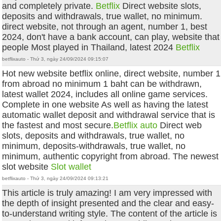
and completely private.
Betflix
Direct website slots,
deposits and withdrawals, true wallet, no minimum.
direct website, not through an agent, number 1, best
2024, don't have a bank account, can play, website that
people Most played in Thailand, latest 2024
Betflix
betflixauto - Thứ 3, ngày 24/09/2024 09:15:07
Hot new website betflix online, direct website, number 1
from abroad no minimum 1 baht can be withdrawn,
latest wallet 2024, includes all online game services.
Complete in one website As well as having the latest
automatic wallet deposit and withdrawal service that is
the fastest and most secure.
Betflix auto
Direct web
slots, deposits and withdrawals, true wallet, no
minimum, deposits-withdrawals, true wallet, no
minimum, authentic copyright from abroad. The newest
slot website
Slot wallet
betflixauto - Thứ 3, ngày 24/09/2024 09:13:21
This article is truly amazing! I am very impressed with
the depth of insight presented and the clear and easy-
to-understand writing style. The content of the article is