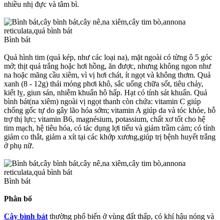
nhiều nhị đực và tâm bì.
Bình bát
Quả hình tim (quả kép, như các loại na), mặt ngoài có từng ô 5 góc
mở; thịt quả trắng hoặc hơi hồng, ăn được, nhưng không ngon như
na hoặc mãng cầu xiêm, vì vị hơi chát, ít ngọt và không thơm. Quả
xanh (8 - 12g) thái mỏng phơi khô, sắc uống chữa sốt, tiêu chảy,
kiết lỵ, giun sán, nhiễm khuẩn hô hấp. Hạt có tính sát khuẩn. Quả
bình bát(na xiêm) ngoài vị ngọt thanh còn chứa: vitamin C giúp
chống gốc tự do gây lão hóa sớm; vitamin A giúp da và tóc khỏe, hỗ
trợ thị lực; vitamin B6, magnésium, potassium, chất xơ tốt cho hệ
tim mạch, hệ tiêu hóa, có tác dụng lợi tiểu và giảm trầm cảm; có tính
giảm co thắt, giảm a xít tại các khớp xương,giúp trị bệnh huyết trắng
ở phụ nữ.
Bình bát
Phân bố
Cây bình bát
thường phổ biến ở vùng đất thấp, có khí hậu nóng và