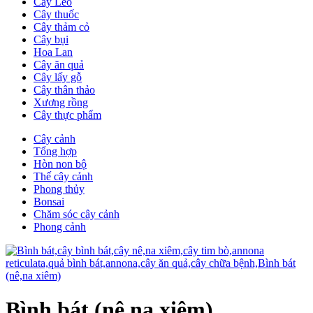
Cây Leo
Cây thuốc
Cây thảm cỏ
Cây bụi
Hoa Lan
Cây ăn quả
Cây lấy gỗ
Cây thân thảo
Xương rồng
Cây thực phẩm
Cây cảnh
Tổng hợp
Hòn non bộ
Thế cây cảnh
Phong thủy
Bonsai
Chăm sóc cây cảnh
Phong cảnh
Bình bát (nê,na xiêm)