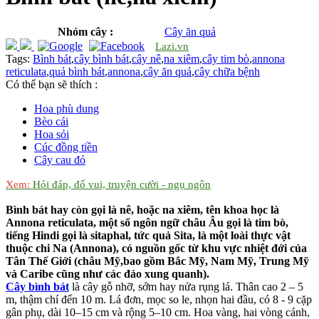
Nhóm cây :
Cây ăn quả
Lazi.vn
Tags:
Bình bát
,
cây bình bát
,
cây nê
,
na xiêm
,
cây tim bò
,
annona
reticulata
,
quả bình bát
,
annona
,
cây ăn quả
,
cây chữa bệnh
Có thể bạn sẽ thích :
Hoa phù dung
Bèo cái
Hoa sỏi
Cúc đồng tiền
Cây cau đỏ
Xem:
Hỏi đáp, đố vui, truyện cười - ngụ ngôn
Bình bát hay còn gọi là nê, hoặc na xiêm, tên khoa học là
Annona reticulata, một số ngôn ngữ châu Âu gọi là tim bò,
tiếng Hindi gọi là sitaphal, tức quả Sita, là một loài thực vật
thuộc chi Na (Annona), có nguồn gốc từ khu vực nhiệt đới của
Tân Thế Giới (châu Mỹ,bao gồm Bắc Mỹ, Nam Mỹ, Trung Mỹ
và Caribe cũng như các đảo xung quanh).
Cây bình bát
là cây gỗ nhỡ, sớm hay nửa rụng lá. Thân cao 2 – 5
m, thậm chí đến 10 m. Lá đơn, mọc so le, nhọn hai đầu, có 8 - 9 cặp
gân phụ, dài 10–15 cm và rộng 5–10 cm. Hoa vàng, hai vòng cánh,