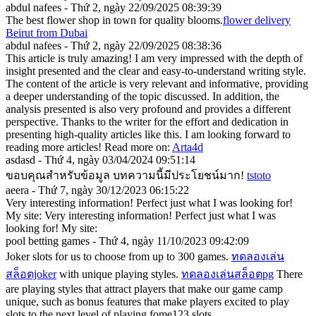
abdul nafees - Thứ 2, ngày 22/09/2025 08:39:39
The best flower shop in town for quality blooms.
flower delivery
Beirut from Dubai
abdul nafees - Thứ 2, ngày 22/09/2025 08:38:36
This article is truly amazing! I am very impressed with the depth of
insight presented and the clear and easy-to-understand writing style.
The content of the article is very relevant and informative, providing
a deeper understanding of the topic discussed. In addition, the
analysis presented is also very profound and provides a different
perspective. Thanks to the writer for the effort and dedication in
presenting high-quality articles like this. I am looking forward to
reading more articles! Read more on:
Arta4d
asdasd - Thứ 4, ngày 03/04/2024 09:51:14
ขอบคุณสำหรับข้อมูล บทความนี้มีประโยชน์มาก!
tstoto
aeera - Thứ 7, ngày 30/12/2023 06:15:22
Very interesting information! Perfect just what I was looking for!
My site: Very interesting information! Perfect just what I was
looking for! My site:
pool betting games - Thứ 4, ngày 11/10/2023 09:42:09
Joker slots for us to choose from up to 300 games.
ทดลองเล่น
สล็อตjoker
with unique playing styles.
ทดลองเล่นสล็อตpg
There
are playing styles that attract players that make our game camp
unique, such as bonus features that make players excited to play
slots to the next level of playing fome123 slots.