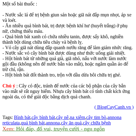
Một số bài thuốc :
- Nước sắc lá để trị bệnh giun sán hoặc giã nát đắp mụn nhọt, áp xe
và loét.
- Ăn nhiều quả bình bát, trị được bệnh khí hư (huyết trắng) ở phụ
nữ, chứng thiếu máu.
- Quả bình bát xanh có chứa nhiều tanin, được sấy khô, nghiền
thành bột dùng chữa tiêu chảy và bệnh lỵ.
- Vỏ cây giã nát dùng đắp quanh nướu răng để làm giảm nhức răng.
- Nước sắc vỏ cây bình bát được dùng như thức uống giải nhiệt.
- Hột bình bát từ những quả già, giã nhỏ, nấu với nước làm nước
gội đầu (không nên để nước bắn vào mắt), hoặc ngâm quần áo để
trừ chí, rận.
- Hột bình bát đốt thành tro, trộn với dầu dừa bôi chữa trị ghẻ.
Chú ý
: Cây có độc, tránh để nước của các bộ phận của cây bắn
vào mắt sẽ rất nguy hiểm. Nhựa cây bình bát có tính chất kích ứng
ngoài da, có thể giải độc bằng dịch quả chanh.
( BlogCayCanh.vn )
Tags:
Bình bát
,
cây bình bát
,
cây nê
,
na xiêm
,
cây tim bò
,
annona
reticulata
,
quả bình bát
,
annona
,
cây ăn quả
,
cây chữa bệnh
Xem:
Hỏi đáp, đố vui, truyện cười - ngụ ngôn