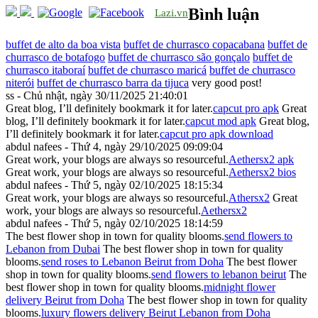
Bình luận
Lazi.vn
buffet de alto da boa vista
buffet de churrasco copacabana
buffet de
churrasco de botafogo
buffet de churrasco são gonçalo
buffet de
churrasco itaboraí
buffet de churrasco maricá
buffet de churrasco
niterói
buffet de churrasco barra da tijuca
very good post!
ss - Chủ nhật, ngày 30/11/2025 21:40:01
Great blog, I’ll definitely bookmark it for later.
capcut pro apk
Great
blog, I’ll definitely bookmark it for later.
capcut mod apk
Great blog,
I’ll definitely bookmark it for later.
capcut pro apk download
abdul nafees - Thứ 4, ngày 29/10/2025 09:09:04
Great work, your blogs are always so resourceful.
Aethersx2 apk
Great work, your blogs are always so resourceful.
Aethersx2 bios
abdul nafees - Thứ 5, ngày 02/10/2025 18:15:34
Great work, your blogs are always so resourceful.
Athersx2
Great
work, your blogs are always so resourceful.
Aethersx2
abdul nafees - Thứ 5, ngày 02/10/2025 18:14:59
The best flower shop in town for quality blooms.
send flowers to
Lebanon from Dubai
The best flower shop in town for quality
blooms.
send roses to Lebanon Beirut from Doha
The best flower
shop in town for quality blooms.
send flowers to lebanon beirut
The
best flower shop in town for quality blooms.
midnight flower
delivery Beirut from Doha
The best flower shop in town for quality
blooms.
luxury flowers delivery Beirut Lebanon from Doha