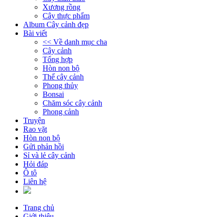
Xương rồng
Cây thực phẩm
Album Cây cảnh đẹp
Bài viết
<< Về danh mục cha
Cây cảnh
Tổng hợp
Hòn non bộ
Thế cây cảnh
Phong thủy
Bonsai
Chăm sóc cây cảnh
Phong cảnh
Truyện
Rao vặt
Hòn non bộ
Gửi phản hồi
Sỉ và lẻ cây cảnh
Hỏi đáp
Ô tô
Liên hệ
Trang chủ
Giới thiệu