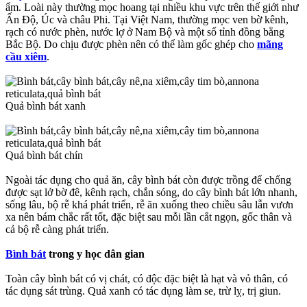
ẩm. Loài này thường mọc hoang tại nhiều khu vực trên thế giới như
Ấn Độ, Úc và châu Phi. Tại Việt Nam, thường mọc ven bờ kênh,
rạch có nước phèn, nước lợ ở Nam Bộ và một số tỉnh đồng bằng
Bắc Bộ. Do chịu được phèn nên có thể làm gốc ghép cho
mãng
cầu xiêm
.
Quả bình bát xanh
Quả bình bát chín
Ngoài tác dụng cho quả ăn, cây bình bát còn được trồng để chống
được sạt lở bờ đê, kênh rạch, chắn sóng, do cây bình bát lớn nhanh,
sống lâu, bộ rễ khá phát triển, rễ ăn xuống theo chiều sâu lẫn vươn
xa nên bám chắc rất tốt, đặc biệt sau mỗi lần cắt ngọn, gốc thân và
cả bộ rễ càng phát triển.
Bình bát
trong y học dân gian
Toàn cây bình bát có vị chát, có độc đặc biệt là hạt và vỏ thân, có
tác dụng sát trùng. Quả xanh có tác dụng làm se, trừ lỵ, trị giun.