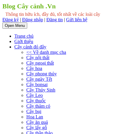
Blog Cây cảnh .Vn
Thông tin hữu ích, đầy đủ, tốt nhất về các loài cây
Đăng ký
|
Đăng nhập
|
Đăng tin
|
Gửi liên hệ
Open Menu
Trang chủ
Giới thiệu
Cây cảnh đó đây
<< Về danh mục cha
Cây nội thất
Cây ngoại thất
Cây hoa
Cây phong thủy
Cây ngày Tết
Cây bonsai
Cây Thủy Sinh
Cây Leo
Cây thuốc
Cây thảm cỏ
Cây bụi
Hoa Lan
Cây ăn quả
Cây lấy gỗ
Cây thân thảo