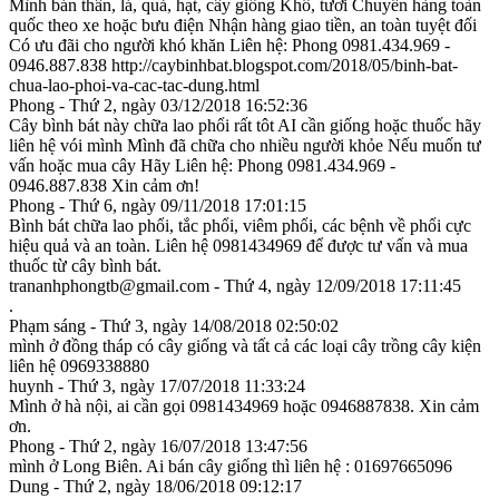
Mình bán thân, lá, quả, hạt, cây giống Khô, tươi Chuyển hàng toàn
quốc theo xe hoặc bưu điện Nhận hàng giao tiền, an toàn tuyệt đối
Có ưu đãi cho người khó khăn Liên hệ: Phong 0981.434.969 -
0946.887.838 http://caybinhbat.blogspot.com/2018/05/binh-bat-
chua-lao-phoi-va-cac-tac-dung.html
Phong - Thứ 2, ngày 03/12/2018 16:52:36
Cây bình bát này chữa lao phổi rất tôt AI cần giống hoặc thuốc hãy
liên hệ vói mình Mình đã chữa cho nhiều người khỏe Nếu muốn tư
vấn hoặc mua cây Hãy Liên hệ: Phong 0981.434.969 -
0946.887.838 Xin cảm ơn!
Phong - Thứ 6, ngày 09/11/2018 17:01:15
Bình bát chữa lao phổi, tắc phổi, viêm phổi, các bệnh về phổi cực
hiệu quả và an toàn. Liên hệ 0981434969 để được tư vấn và mua
thuốc từ cây bình bát.
trananhphongtb@gmail.com - Thứ 4, ngày 12/09/2018 17:11:45
.
Phạm sáng - Thứ 3, ngày 14/08/2018 02:50:02
mình ở đồng tháp có cây giống và tất cả các loại cây trồng cây kiện
liên hệ 0969338880
huynh - Thứ 3, ngày 17/07/2018 11:33:24
Mình ở hà nội, ai cần gọi 0981434969 hoặc 0946887838. Xin cảm
ơn.
Phong - Thứ 2, ngày 16/07/2018 13:47:56
mình ở Long Biên. Ai bán cây giống thì liên hệ : 01697665096
Dung - Thứ 2, ngày 18/06/2018 09:12:17