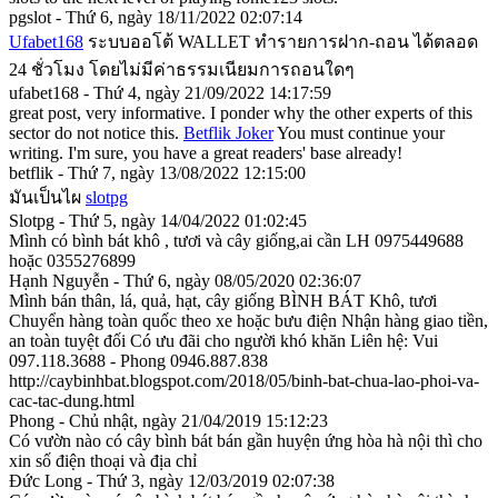
pgslot - Thứ 6, ngày 18/11/2022 02:07:14
Ufabet168
ระบบออโต้ WALLET ทำรายการฝาก-ถอน ได้ตลอด
24 ชั่วโมง โดยไม่มีค่าธรรมเนียมการถอนใดๆ
ufabet168 - Thứ 4, ngày 21/09/2022 14:17:59
great post, very informative. I ponder why the other experts of this
sector do not notice this.
Betflik Joker
You must continue your
writing. I'm sure, you have a great readers' base already!
betflik - Thứ 7, ngày 13/08/2022 12:15:00
มันเป็นไผ
slotpg
Slotpg - Thứ 5, ngày 14/04/2022 01:02:45
Mình có bình bát khô , tươi và cây giống,ai cần LH 0975449688
hoặc 0355276899
Hạnh Nguyễn - Thứ 6, ngày 08/05/2020 02:36:07
Mình bán thân, lá, quả, hạt, cây giống BÌNH BÁT Khô, tươi
Chuyển hàng toàn quốc theo xe hoặc bưu điện Nhận hàng giao tiền,
an toàn tuyệt đối Có ưu đãi cho người khó khăn Liên hệ: Vui
097.118.3688 - Phong 0946.887.838
http://caybinhbat.blogspot.com/2018/05/binh-bat-chua-lao-phoi-va-
cac-tac-dung.html
Phong - Chủ nhật, ngày 21/04/2019 15:12:23
Có vườn nào có cây bình bát bán gần huyện ứng hòa hà nội thì cho
xin số điện thoại và địa chỉ
Đức Long - Thứ 3, ngày 12/03/2019 02:07:38