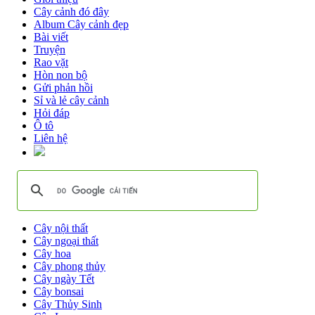
Cây cảnh đó đây
Album Cây cảnh đẹp
Bài viết
Truyện
Rao vặt
Hòn non bộ
Gửi phản hồi
Sỉ và lẻ cây cảnh
Hỏi đáp
Ô tô
Liên hệ
Cây nội thất
Cây ngoại thất
Cây hoa
Cây phong thủy
Cây ngày Tết
Cây bonsai
Cây Thủy Sinh