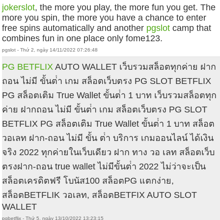
jokerslot
, the more you play, the more fun you get. The
more you spin, the more you have a chance to enter
free spins automatically and another
pgslot
camp that
combines fun in one place only fome123.
pgslot - Thứ 2, ngày 14/11/2022 07:26:48
PG BETFLIX
AUTO WALLET เว็บรวมสล็อตทุกค่าย ฝาก
ถอน ไม่มี ขั้นต่ํา เกม สล็อตเว็บตรง PG SLOT BETFLIX
PG สล็อตเติม True Wallet ขั้นต่ํา 1 บาท เว็บรวมสล็อตทุก
ค่าย ฝากถอน ไม่มี ขั้นต่ํา เกม สล็อตเว็บตรง PG SLOT
BETFLIX PG สล็อตเติม True Wallet ขั้นต่ํา 1 บาท สล็อต
วอเลท ฝาก-ถอน ไม่มี ขั้น ต่ํา บริการ เกมออนไลน์ ได้เงิน
จริง 2022 ทุกค่ายในเว็บเดียว ฝาก ทาง วอ เลท สล็อตเว็บ
ตรงฝาก-ถอน true wallet ไม่มีขั้นต่ํา 2022 ไม่ว่าจะเป็น
สล็อตเครดิตฟรี โบนัส100 สล็อตPG แตกง่าย,
สล็อตBETFLIK วอเลท, สล็อตBETFIX AUTO SLOT
WALLET
pgbetflix - Thứ 5, ngày 13/10/2022 13:23:15