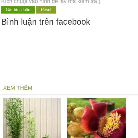
Kích chuột vào hình để lấy mã kiểm tra )
Bình luận trên facebook
XEM THÊM