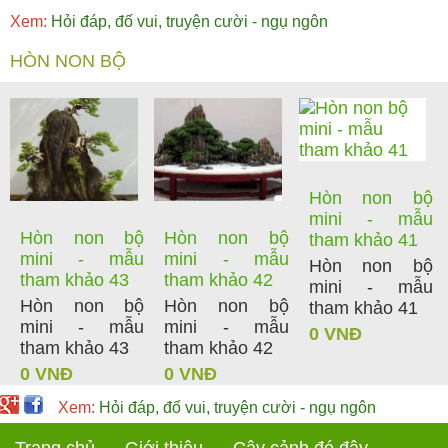
Xem:
Hỏi đáp, đố vui, truyện cười - ngụ ngôn
HÒN NON BỘ
Hòn non bộ
mini - mẫu
Hòn non bộ
Hòn non bộ
tham khảo 41
mini - mẫu
mini - mẫu
Hòn non bộ
tham khảo 43
tham khảo 42
mini - mẫu
Hòn non bộ
Hòn non bộ
tham khảo 41
mini - mẫu
mini - mẫu
0 VNĐ
tham khảo 43
tham khảo 42
0 VNĐ
0 VNĐ
Xem:
Hỏi đáp, đố vui, truyện cười - ngụ ngôn