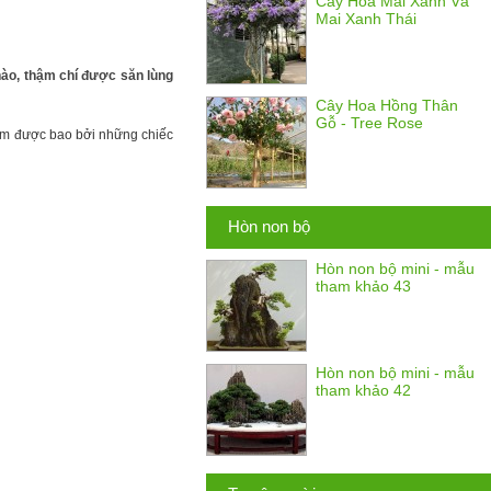
Cây Hoa Mai Xanh Và
Mai Xanh Thái
chào, thậm chí được săn lùng
Cây Hoa Hồng Thân
Gỗ - Tree Rose
a tím được bao bởi những chiếc
Hòn non bộ
Hòn non bộ mini - mẫu
tham khảo 43
Hòn non bộ mini - mẫu
tham khảo 42