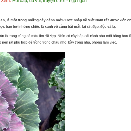
Xem:
Hỏi đáp, đố vui, truyện cười - ngụ ngôn
hái Lan, là một trong những cây cảnh mới được nhập về Việt Nam rất được đón 
 bao bởi những chiếc lá xanh vô cùng bắt mắt, lại rất đẹp, độc và lạ.
g tán lá trong cùng có màu tím rất đẹp. Nhìn cả cây bắp cải cảnh như một bông ho
hấp nên rất phù hợp để trồng trong chậu nhỏ, bầy trong nhà, phòng làm việc.