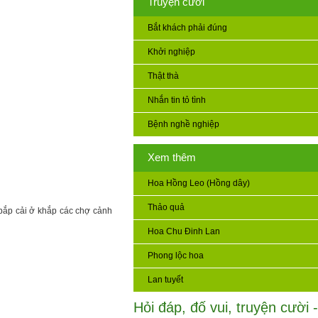
Truyện cười
Bắt khách phải đúng
Khởi nghiệp
Thật thà
Nhắn tin tỏ tình
Bệnh nghề nghiệp
Xem thêm
Hoa Hồng Leo (Hồng dây)
Thảo quả
 bắp cải ở khắp các chợ cảnh
Hoa Chu Đinh Lan
Phong lộc hoa
Lan tuyết
Hỏi đáp, đố vui, truyện cười -