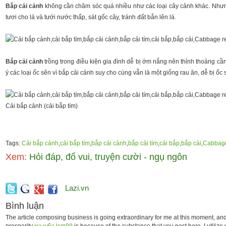
Bắp cải cảnh
không cần chăm sóc quá nhiều như các loại cây cảnh khác. Nhưn
tươi cho lá và tưới nước thấp, sát gốc cây, tránh đất bắn lên lá.
Bắp cải cảnh
trồng trong điều kiện gia đình dễ bị ớm nắng nên thỉnh thoảng cầ
ý các loại ốc sên vì bắp cải cảnh suy cho cùng vẫn là một giống rau ăn, dễ bị ốc 
Cải bắp cảnh (cải bắp tím)
Tags:
Cải bắp cảnh
,
cải bắp tím
,
bắp cải cảnh
,
bắp cải tím
,
cải bắp
,
bắp cải
,
Cabbage
Xem:
Hỏi đáp, đố vui, truyện cười - ngụ ngôn
Lazi.vn
Bình luận
The article composing business is going extraordinary for me at this moment, and