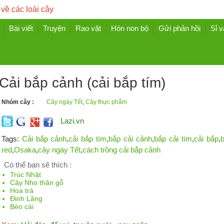
 về các loài cây
Bài viết
Truyện
Rao vặt
Hòn non bộ
Gửi phản hồi
Sỉ v
Cải bắp cảnh (cải bắp tím)
Nhóm cây :
Cây ngày Tết
,
Cây thực phẩm
Lazi.vn
Tags:
Cải bắp cảnh
,
cải bắp tím
,
bắp cải cảnh
,
bắp cải tím
,
cải bắp
,
b
red
,
Osaka
,
cây ngày Tết
,
cách trồng cải bắp cảnh
Có thể bạn sẽ thích :
Trúc Nhật
Cây Nho thân gỗ
Hoa trà
Đinh Lăng
Bèo cái