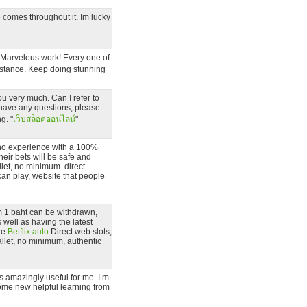
e comes throughout it. Im lucky
l. Marvelous work! Every one of
stance. Keep doing stunning
ou very much. Can I refer to
 have any questions, please
g. "
เว็บสล็อตออนไลน์
"
sino experience with a 100%
heir bets will be safe and
llet, no minimum. direct
an play, website that people
m 1 baht can be withdrawn,
 well as having the latest
re.
Betflix auto
Direct web slots,
allet, no minimum, authentic
as amazingly useful for me. I m
e some new helpful learning from