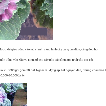
 được khi gieo trồng vào mùa lạnh, càng lạnh cây càng tím đậm, càng đẹp hơn.
ậy, nên trồng vào đầu vụ lạnh để cho cây bắp cải cảnh đẹp nhất vào dịp Tết.
 giá 25.000đ/gói gồm 30 hạt. Ngoài ra, đợt giáp Tết nguyên đán, những chậu hoa
 20.000-30.000đ/cây.