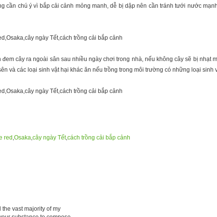
g cần chú ý vì bắp cải cảnh mỏng manh, dễ bị dập nên cần tránh tưới nước mạnh
n đem cây ra ngoài sân sau nhiều ngày chơi trong nhà, nếu không cây sẽ bị nhạt 
sên và các loại sinh vật hại khác ăn nếu trồng trong môi trường có những loại sinh v
 red
,
Osaka
,
cây ngày Tết
,
cách trồng cải bắp cảnh
 the vast majority of my