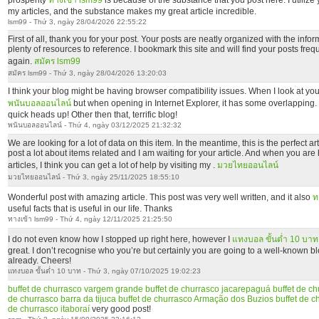
prosperity
ทางเข้า lsm99
is because of the substance that you post here. I utiliz
my articles, and the substance makes my great article incredible.
lsm99 - Thứ 3, ngày 28/04/2026 22:55:22
First of all, thank you for your post. Your posts are neatly organized with the infor
plenty of resources to reference. I bookmark this site and will find your posts freq
again.
สมัคร lsm99
สมัคร lsm99 - Thứ 3, ngày 28/04/2026 13:20:03
I think your blog might be having browser compatibility issues. When I look at your 
พนันบอลออนไลน์
but when opening in Internet Explorer, it has some overlapping. 
quick heads up! Other then that, terrific blog!
พนันบอลออนไลน์ - Thứ 4, ngày 03/12/2025 21:32:32
We are looking for a lot of data on this item. In the meantime, this is the perfect ar
post a lot about items related and I am waiting for your article. And when you are h
articles, I think you can get a lot of help by visiting my .
มวยไทยออนไลน์
มวยไทยออนไลน์ - Thứ 3, ngày 25/11/2025 18:55:10
Wonderful post with amazing article. This post was very well written, and it also
ท
useful facts that is useful in our life. Thanks
ทางเข้า lsm99 - Thứ 4, ngày 12/11/2025 21:25:50
I do not even know how I stopped up right here, however I
แทงบอล ขั้นต่ำ 10 บาท
great. I don’t recognise who you’re but certainly you are going to a well-known b
already. Cheers!
แทงบอล ขั้นต่ำ 10 บาท - Thứ 3, ngày 07/10/2025 19:02:23
buffet de churrasco vargem grande
buffet de churrasco jacarepaguá
buffet de ch
de churrasco barra da tijuca
buffet de churrasco Armação dos Buzios
buffet de 
de churrasco itaboraí
very good post!