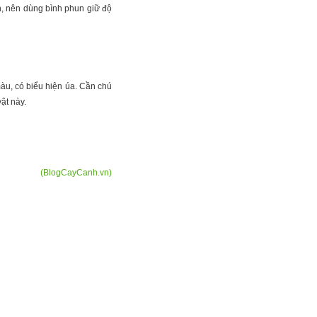
, nên dùng bình phun giữ độ
màu, có biểu hiện úa. Cần chú
ật này.
(BlogCayCanh.vn)