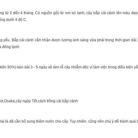
 từ 3 đến 4 tháng. Có nguồn gốc từ nơi xứ lạnh, cây bắp cải cảnh lên màu đẹp v
uống dưới 4 độ C.
yếu. Bắp cải cảnh cần nhận được lượng ánh sáng vừa phải trong thời gian dài. 
 đông lạnh.
ên 90%) kéo dài 3 - 5 ngày sẽ làm rễ cây nhiễm độc vì làm việc trong điều kiện yế
e lại là đã cần bổ sung thêm nước cho cây. Tuy nhiên, cũng nên chú ý để tránh quá t