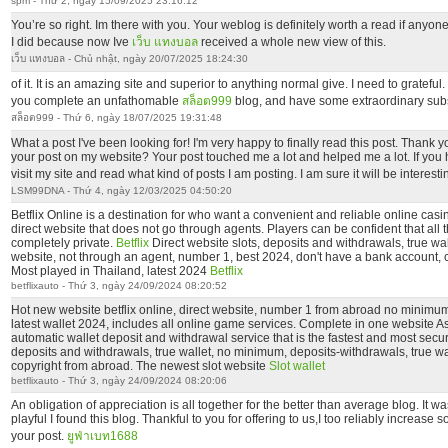
spm - Thứ 2, ngày 15/09/2025 23:16:12
You’re so right. Im there with you. Your weblog is definitely worth a read if anyon
I did because now Ive
เว็บ แทงบอล
received a whole new view of this.
เว็บ แทงบอล - Chủ nhật, ngày 20/07/2025 18:24:30
of it. It is an amazing site and superior to anything normal give. I need to gratefu
you complete an unfathomable
สล็อต999
blog, and have some extraordinary sub
สล็อต999 - Thứ 6, ngày 18/07/2025 19:31:48
What a post I've been looking for! I'm very happy to finally read this post. Thank y
your post on my website? Your post touched me a lot and helped me a lot. If you
visit my site and read what kind of posts I am posting. I am sure it will be interestin
LSM99DNA - Thứ 4, ngày 12/03/2025 04:50:20
Betflix Online is a destination for who want a convenient and reliable online ca
direct website that does not go through agents. Players can be confident that all t
completely private.
Betflix
Direct website slots, deposits and withdrawals, true wa
website, not through an agent, number 1, best 2024, don't have a bank account, c
Most played in Thailand, latest 2024
Betflix
betflixauto - Thứ 3, ngày 24/09/2024 08:20:52
Hot new website betflix online, direct website, number 1 from abroad no minimu
latest wallet 2024, includes all online game services. Complete in one website As
automatic wallet deposit and withdrawal service that is the fastest and most secu
deposits and withdrawals, true wallet, no minimum, deposits-withdrawals, true w
copyright from abroad. The newest slot website
Slot wallet
betflixauto - Thứ 3, ngày 24/09/2024 08:20:06
An obligation of appreciation is all together for the better than average blog. It w
playful I found this blog. Thankful to you for offering to us,I too reliably increas
your post.
ยูฟ่าเบท1688