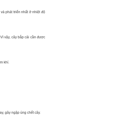
à phát triển nhất ở nhiệt độ
Vì vậy, cây bắp cải cần được
m khí.
ay, gây ngập úng chết cây.