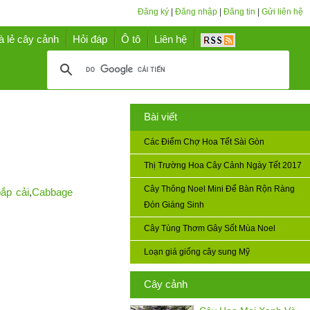
Đăng ký
|
Đăng nhập
|
Đăng tin
|
Gửi liên hệ
à lẻ cây cảnh
Hỏi đáp
Ô tô
Liên hệ
Bài viết
Các Điểm Chợ Hoa Tết Sài Gòn
Thị Trường Hoa Cây Cảnh Ngày Tết 2017
Cây Thông Noel Mini Để Bàn Rộn Ràng
ắp cải
,
Cabbage
Đón Giáng Sinh
Cây Tùng Thơm Gây Sốt Mùa Noel
Loạn giá giống cây sung Mỹ
Cây cảnh