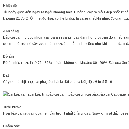
Nhiệt độ
Từ ngày gieo đến ngày ra ngôi khoảng hơn 1 tháng, cây ra màu đẹp nhất khoảng
khoảng 21 độ C. Ở nhiệt độ thấp có thể bị dộp lá và sẽ chết khi nhiệt độ giảm x
Ánh sáng
Bắp cải cảnh thuộc nhóm cây ưa ánh sáng ngày dài nhưng cường độ chiếu sáng 
ươm ngoài trời để cây vừa nhận được ánh nắng nhẹ cũng như khí hanh của mùa
Độ ẩm
Độ ẩm thích hợp là từ 75 - 85%, độ ẩm không khí khoảng 80 - 90%. Đất quá ẩm (tr
Đất
Cây ưa đất thịt nhẹ, cát pha, tốt nhất là đất phù sa bồi, độ pH từ 5,5 - 6.
Tưới nước
Hoa bắp cải
rất ưa nước nên cần tưới ít nhất 1 lần/ngày. Ngay khi mặt đất hơi s
Chăm sóc