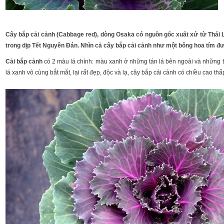
Cây bắp cải cảnh (Cabbage red), dòng Osaka có nguồn gốc xuất xứ từ T
trong dịp Tết Nguyên Đán. Nhìn cả cây bắp cải cảnh như một bông hoa tím được
Cải bắp cảnh
có 2 màu lá chính: màu xanh ở những tán lá bên ngoài và nhữn
lá xanh vô cùng bắt mắt, lại rất đẹp, độc và lạ, cây bắp cải cảnh có chiều cao t