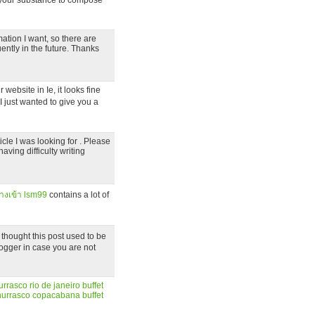
e your substance to compose
mation I want, so there are
uently in the future. Thanks
website in Ie, it looks fine
I just wanted to give you a
ticle I was looking for . Please
aving difficulty writing
างเข้า lsm99
contains a lot of
thought this post used to be
logger in case you are not
urrasco rio de janeiro
buffet
churrasco copacabana
buffet