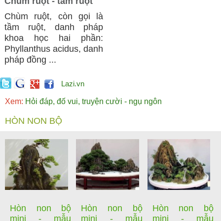
Chùm ruột - tầm ruột
Chùm ruột, còn gọi là
tầm ruột, danh pháp
khoa học hai phần:
Phyllanthus acidus, danh
pháp đồng ...
Lazi.vn
Xem:
Hỏi đáp, đố vui, truyện cười - ngụ ngôn
HÒN NON BỘ
Hòn non bộ
Hòn non bộ
Hòn non bộ
mini - mẫu
mini - mẫu
mini - mẫu