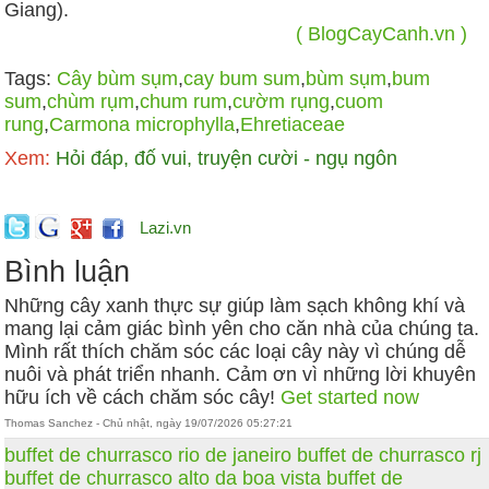
Giang).
( BlogCayCanh.vn )
Tags:
Cây bùm sụm
,
cay bum sum
,
bùm sụm
,
bum
sum
,
chùm rụm
,
chum rum
,
cườm rụng
,
cuom
rung
,
Carmona microphylla
,
Ehretiaceae
Xem:
Hỏi đáp, đố vui, truyện cười - ngụ ngôn
Lazi.vn
Bình luận
Những cây xanh thực sự giúp làm sạch không khí và
mang lại cảm giác bình yên cho căn nhà của chúng ta.
Mình rất thích chăm sóc các loại cây này vì chúng dễ
nuôi và phát triển nhanh. Cảm ơn vì những lời khuyên
hữu ích về cách chăm sóc cây!
Get started now
Thomas Sanchez - Chủ nhật, ngày 19/07/2026 05:27:21
buffet de churrasco rio de janeiro
buffet de churrasco rj
buffet de churrasco alto da boa vista
buffet de