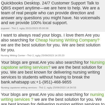
Quickbooks Desktop. 24/7 Customer Support Talk to
QBIS expert anytime—we are here to help. We are a
team of real people who can provide direction and
answer any questions you might have. No voicemails
and we provide 100% local support.
joypatel - Thứ 2, ngày 20/11/2023 05:00:06
I want to always read your blogs. I love them Are you
also searching for
Cheap Nursing Writing Company?
we are the best solution for you. We are best solution
for you.
Nursing Writing Center - Thứ 2, ngày 25/09/2023 14:35:23
Your blogs are great.Are you also searching for
Nursing
capstone writing services?
we are the best solution for
you. We are best known for delivering nursing writing
services to students without having to break the
bank.whatsapp us:+1-(951)-468-9855
Nursing capstone writing services - Thứ 2, ngày 25/09/2023 14:34:53
Your blogs are great.Are you also searching for
nursing
writing services ?
we are the best solution for you. We
are best known for delivering nursing writing services to