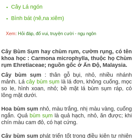
Cây Lá ngón
Bình bát (nê,na xiêm)
Xem:
Hỏi đáp, đố vui, truyện cười - ngụ ngôn
Cây Bùm Sụm hay chùm rụm, cườm rụng, có tên
khoa học : Carmona microphylla, thuộc họ Chùm
rụm Ehretiaceae; nguồn gốc ở Ấn Độ, Malaysia.
Cây bùm sụm
: thân gỗ bụi, nhỏ, nhiều nhánh
mảnh. Lá
cây bùm sụm
là lá đơn, không cuống, mọc
so le, hình xoan, nhỏ; bề mặt lá bùm sụm ráp, có
lông mặt dưới.
Hoa bùm sụm
nhỏ, màu trắng, nhị màu vàng, cuống
ngắn. Quả
bùm sụm
là quả hạch, nhỏ, ăn được; khi
chín màu cam đỏ, có hạt cứng.
Cây bùm sụm
phát triển tốt trong điều kiện tự nhiên