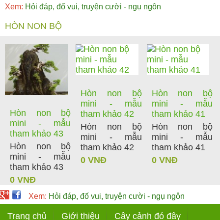
Xem:
Hỏi đáp, đố vui, truyện cười - ngụ ngôn
HÒN NON BỘ
Hòn non bộ
Hòn non bộ
mini - mẫu
mini - mẫu
Hòn non bộ
tham khảo 42
tham khảo 41
mini - mẫu
Hòn non bộ
Hòn non bộ
tham khảo 43
mini - mẫu
mini - mẫu
Hòn non bộ
tham khảo 42
tham khảo 41
mini - mẫu
0 VNĐ
0 VNĐ
tham khảo 43
0 VNĐ
Xem:
Hỏi đáp, đố vui, truyện cười - ngụ ngôn
Trang chủ
Giới thiệu
Cây cảnh đó đây