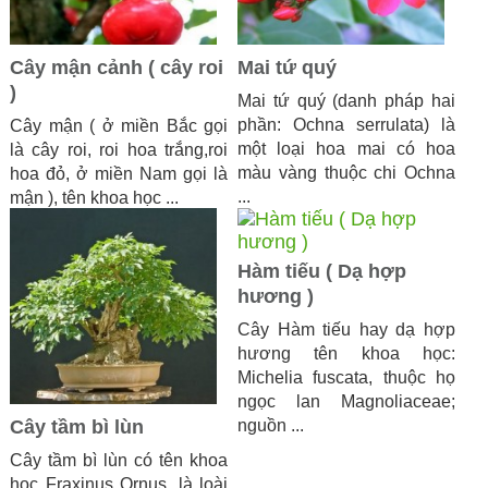
Cây mận cảnh ( cây roi
Mai tứ quý
)
Mai tứ quý (danh pháp hai
phần: Ochna serrulata) là
Cây mận ( ở miền Bắc gọi
một loại hoa mai có hoa
là cây roi, roi hoa trắng,roi
màu vàng thuộc chi Ochna
hoa đỏ, ở miền Nam gọi là
...
mận ), tên khoa học ...
Hàm tiếu ( Dạ hợp
hương )
Cây Hàm tiếu hay dạ hợp
hương tên khoa học:
Michelia fuscata, thuộc họ
ngọc lan Magnoliaceae;
Cây tầm bì lùn
nguồn ...
Cây tầm bì lùn có tên khoa
học Fraxinus Ornus, là loài