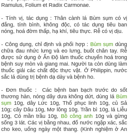
Ramulus, Folium et Radix Carmonae.
- Tính vị, tác dụng : Thân cành lá Bùm sụm có vị
đắng, tính bình, không độc, có tác dụng tiêu ban
nóng, hoá đờm thấp, hạ khí, tiêu thực. Rễ có vị dịu.
- Công dụng, chỉ định và phối hợp :
Bùm sụm
dùng
chữa đau nhức lưng và eo lưng, buốt chân tay. Rễ
được sử dụng ở Ấn Độ làm thuốc chuyển hoá trong
bệnh suy mòn và giang mai. Người ta còn dùng làm
thuốc giải các chất độc thực vật. Ở Philippin, nước
sắc lá dùng trị bệnh dạ dày và bệnh ho.
- Đơn thuốc : Các bệnh ban bạch trước do sốt
thương hàn, nóng dây dưa không dứt, dùng lá
Bùm
sụm
10g, dây Lức 10g, Thổ phục linh 10g, củ Sả
10g; cây Dâu 10g, Mơ lông 10g. Trần bì 10g, lá Liễu
10g, Cỏ mần trầu 10g,
Bồ công anh
10g và gừng
sống 3 lát. Các vị bằng nhau, đổ nước ngập xác, sắc
cho keo, uống ngày một thang. (Kinh nghiệm ở An