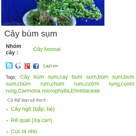
Cây bùm sụm
Nhóm
Cây bonsai
cây :
Lazi.vn
Cây bùm sụm
cay bum sum
bùm sụm
bum
Tags:
,
,
,
sum
chùm rụm
chum rum
cườm rụng
cuom
,
,
,
,
rung
Carmona microphylla
Ehretiaceae
,
,
Có thể bạn sẽ thích :
Cây ngô (bắp, bẹ)
Rẻ quạt (Xạ can)
Cúc lá nho