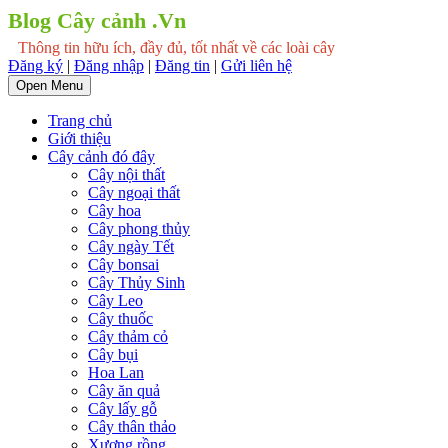
Blog Cây cảnh .Vn
Thông tin hữu ích, đầy đủ, tốt nhất về các loài cây
Đăng ký
|
Đăng nhập
|
Đăng tin
|
Gửi liên hệ
Open Menu
Trang chủ
Giới thiệu
Cây cảnh đó đây
Cây nội thất
Cây ngoại thất
Cây hoa
Cây phong thủy
Cây ngày Tết
Cây bonsai
Cây Thủy Sinh
Cây Leo
Cây thuốc
Cây thảm cỏ
Cây bụi
Hoa Lan
Cây ăn quả
Cây lấy gỗ
Cây thân thảo
Xương rồng