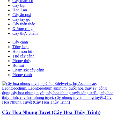
Cây thảm cỏ
Cây bụi
Hoa Lan
Cây ăn quả
Cây lấy gỗ
Cây thân thảo
Xương rồng
Cây thực phẩm
Cây cảnh
Tổng hợp
Hòn non bộ
Thế cây cảnh
Phong thủy
Bonsai
Chăm sóc cây cảnh
Phong cảnh
Cây Hoa Nhung Tuyết (Cây Hoa Thùy Trinh)