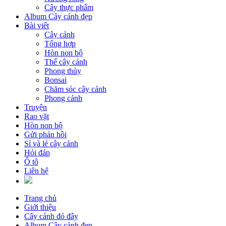
Cây thực phẩm
Album Cây cảnh đẹp
Bài viết
Cây cảnh
Tổng hợp
Hòn non bộ
Thế cây cảnh
Phong thủy
Bonsai
Chăm sóc cây cảnh
Phong cảnh
Truyện
Rao vặt
Hòn non bộ
Gửi phản hồi
Sỉ và lẻ cây cảnh
Hỏi đáp
Ô tô
Liên hệ
Trang chủ
Giới thiệu
Cây cảnh đó đây
Album Cây cảnh đẹp