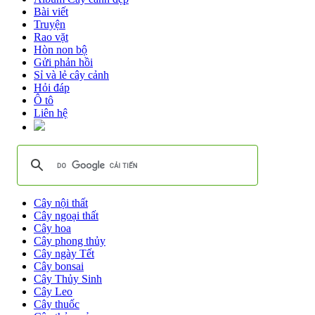
Bài viết
Truyện
Rao vặt
Hòn non bộ
Gửi phản hồi
Sỉ và lẻ cây cảnh
Hỏi đáp
Ô tô
Liên hệ
Cây nội thất
Cây ngoại thất
Cây hoa
Cây phong thủy
Cây ngày Tết
Cây bonsai
Cây Thủy Sinh
Cây Leo
Cây thuốc