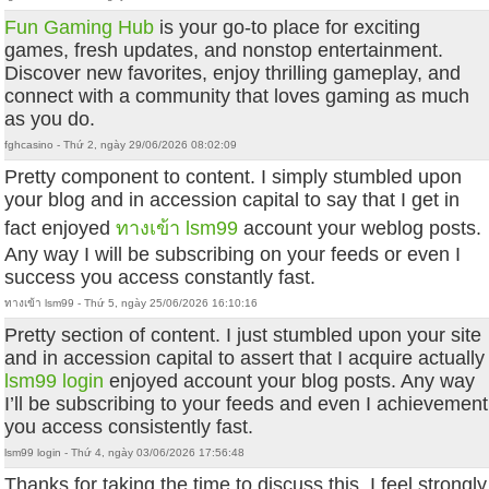
Fun Gaming Hub
is your go-to place for exciting
games, fresh updates, and nonstop entertainment.
Discover new favorites, enjoy thrilling gameplay, and
connect with a community that loves gaming as much
as you do.
fghcasino - Thứ 2, ngày 29/06/2026 08:02:09
Pretty component to content. I simply stumbled upon
your blog and in accession capital to say that I get in
fact enjoyed
ทางเข้า lsm99
account your weblog posts.
Any way I will be subscribing on your feeds or even I
success you access constantly fast.
ทางเข้า lsm99 - Thứ 5, ngày 25/06/2026 16:10:16
Pretty section of content. I just stumbled upon your site
and in accession capital to assert that I acquire actually
lsm99 login
enjoyed account your blog posts. Any way
I’ll be subscribing to your feeds and even I achievement
you access consistently fast.
lsm99 login - Thứ 4, ngày 03/06/2026 17:56:48
Thanks for taking the time to discuss this, I feel strongly