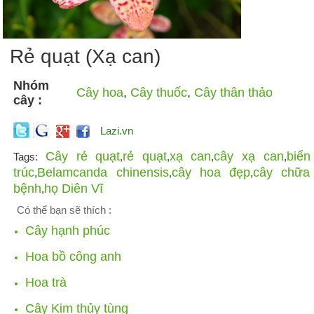
Rẻ quạt (Xạ can)
Nhóm
Cây hoa
,
Cây thuốc
,
Cây thân thảo
cây :
Lazi.vn
Cây rẻ quạt
rẻ quạt
xạ can
cây xạ can
biển
Tags:
,
,
,
,
trúc
Belamcanda chinensis
cây hoa đẹp
cây chữa
,
,
,
bệnh
họ Diên Vĩ
,
Có thể bạn sẽ thích :
Cây hạnh phúc
Hoa bồ công anh
Hoa trà
Cây Kim thủy tùng