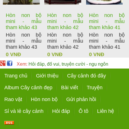
Hòn non bộ
Hòn non bộ
Hòn non bộ
mini - mẫu
mini - mẫu
mini - mẫu
tham khảo 43
tham khảo 42
tham khảo 41
Hòn non bộ
Hòn non bộ
Hòn non bộ
mini - mẫu
mini - mẫu
mini - mẫu
tham khảo 43
tham khảo 42
tham khảo 41
0 VNĐ
0 VNĐ
0 VNĐ
Xem:
Hỏi đáp, đố vui, truyện cười - ngụ ngôn
Trang chủ
Giới thiệu
Cây cảnh đó đây
Album Cây cảnh đẹp
Bài viết
Truyện
Rao vặt
Hòn non bộ
Gửi phản hồi
Sỉ và lẻ cây cảnh
Hỏi đáp
Ô tô
Liên hệ