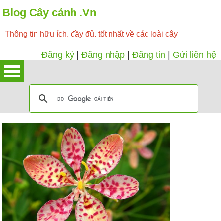
Blog Cây cảnh .Vn
Thông tin hữu ích, đầy đủ, tốt nhất về các loài cây
Đăng ký
|
Đăng nhập
|
Đăng tin
|
Gửi liên hệ