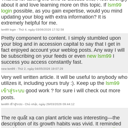
about it and love learning more on this topic. If
lsm99
login
possible, as you gain expertise, would you mind
updating your blog with extra information? It is
extremely helpful for me.
lsm99 login - Thứ 4, ngày 03/06/2026 17:52:58
Pretty component to content. I simply stumbled upon
your blog and in accession capital to say that I get in
fact enjoyed account your weblog posts. Any way I will
be subscribing on your feeds or even
new lsm99
I
success you access constantly fast.
new lsm99 - Thứ 2, ngày 04/05/2026 19:07:29
Very well written article. It will be useful to anybody who
utilizes it, including yours truly :). Keep up the
lsm99
เข้าสู่ระบบ
good work ? for sure i will check out more
posts.
lsm99 เข้าสู่ระบบ - Chủ nhật, ngày 29/03/2026 09:44:12
The re quất xạ can plant article was interesting—the
description of its growth habits was vivid. It reminded