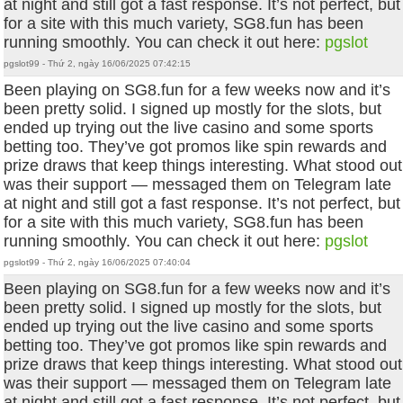
at night and still got a fast response. It’s not perfect, but
for a site with this much variety, SG8.fun has been
running smoothly. You can check it out here:
pgslot
pgslot99 - Thứ 2, ngày 16/06/2025 07:42:15
Been playing on SG8.fun for a few weeks now and it’s
been pretty solid. I signed up mostly for the slots, but
ended up trying out the live casino and some sports
betting too. They’ve got promos like spin rewards and
prize draws that keep things interesting. What stood out
was their support — messaged them on Telegram late
at night and still got a fast response. It’s not perfect, but
for a site with this much variety, SG8.fun has been
running smoothly. You can check it out here:
pgslot
pgslot99 - Thứ 2, ngày 16/06/2025 07:40:04
Been playing on SG8.fun for a few weeks now and it’s
been pretty solid. I signed up mostly for the slots, but
ended up trying out the live casino and some sports
betting too. They’ve got promos like spin rewards and
prize draws that keep things interesting. What stood out
was their support — messaged them on Telegram late
at night and still got a fast response. It’s not perfect, but