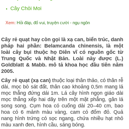
Cây Chòi Moi
Xem:
Hỏi đáp, đố vui, truyện cười - ngụ ngôn
Cây rẻ quạt hay còn gọi là xạ can, biển trúc, danh
pháp hai phần: Belamcanda chinensis, là một
loài cây bụi thuộc họ Diên vĩ có nguồn gốc từ
Trung Quốc và Nhật Bản. Loài này được (L.)
Goldblatt & Mabb. mô tả khoa học đầu tiên năm
2005.
Cây rẻ quạt (xạ can)
thuộc loại thân thảo, có thân rễ
dài, mọc bò sát đất, thân cao khoảng 0,5m mang lá
mọc thẳng đứng dái 1m. Lá cây hình ngọn giáo dài
mọc thẳng xếp hai dãy trên một mặt phẳng, gân lá
song song. Cụm hoa có cuống dài 20–40 cm, bao
hoa có 6 mảnh màu vàng, cam có đốm đỏ. Quả
nang hình trứng có sọc ngang, chứa nhiều hạt nhỏ
màu xanh đen, hình cầu, sáng bóng.