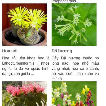
Psophocarpus ...
Hoa sỏi
Dã hương
Hoa sỏi, tên khoa học là
Cây Dã hương thuộc họ
Lithopturbuniformis (listhos
long não, hoa nhỏ màu
nghĩa là đá và opsis hình
vàng nhạt, hoa có 5 cánh,
dạng), còn gọi là ...
nở vào cuối mùa xuân và
chỉ nở ...