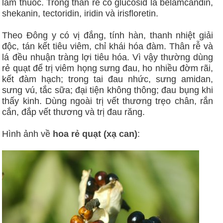
làm thuốc. Trong thân rễ có glucosid là belamcandin,
shekanin, tectoridin, iridin và irisfloretin.
Theo Đông y có vị đắng, tính hàn, thanh nhiệt giải
độc, tán kết tiêu viêm, chỉ khái hóa đàm. Thân rễ và
lá đều nhuận tràng lợi tiêu hóa. Vì vậy thường dùng
rẻ quạt để trị viêm họng sưng đau, ho nhiều đờm rãi,
kết đàm hạch; trong tai đau nhức, sưng amidan,
sưng vú, tắc sữa; đại tiện không thông; đau bụng khi
thấy kinh. Dùng ngoài trị vết thương trẹo chân, rắn
cắn, đắp vết thương và trị đau răng.
Hình ảnh về
hoa rẻ quạt (xạ can)
: