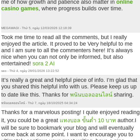
me of how growth and patience also matter in
online
casino games
, where progress builds over time.
MEGAWAGI - Thứ 5, ngày 12/03/2026 12:18:39
Took me time to read all the comments, but I really
enjoyed the article. It proved to be Very helpful to me
and I am sure to all the commenters here! It’s always
nice when you can not only be informed, but also
entertained!
sora 2 AI
seo - Thứ 4, ngày 28/01/2026 13:22:52
It’s really a great and helpful piece of info. I’m glad that
you shared this helpful info with us. Please keep us up
to date like this. Thanks for
พนันบอลออนไลน์
sharing.
พนันบอลออนไลน์ - Thứ 7, ngày 18/10/2025 04:34:24
Thanks for a marvelous posting! I quite enjoyed reading
it, you could be a great
แทงบอล ขั้นต่ำ 10 บาท
author.I
will be sure to bookmark your blog and will eventually
come back at some point. I want to encourage you to