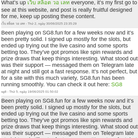
What’s up
เว็บ สล็อต วอ เลท
everyone, it’s my first go to
see at this website, and post is really fruitful designed
for me, keep up posting these content.
เว็บ สล็อต วอ เลท - Thứ 2, ngày 30/06/2025 23:35:29
Been playing on SG8.fun for a few weeks now and it’s
been pretty solid. I signed up mostly for the slots, but
ended up trying out the live casino and some sports
betting too. They’ve got promos like spin rewards and
prize draws that keep things interesting. What stood out
was their support — messaged them on Telegram late
at night and still got a fast response. It’s not perfect, but
for a site with this much variety, SG8.fun has been
running smoothly. You can check it out here:
SG8
sg8 - Thứ 5, ngày 19/06/2025 01:50:02
Been playing on SG8.fun for a few weeks now and it’s
been pretty solid. I signed up mostly for the slots, but
ended up trying out the live casino and some sports
betting too. They’ve got promos like spin rewards and
prize draws that keep things interesting. What stood out
was their support — messaged them on Telegram late