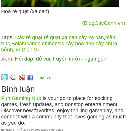
Hoa rẻ quạt (xạ can)
(BlogCayCanh.vn)
Tags:
Cây rẻ quạt
,
rẻ quạt
,
xạ can
,
cây xạ can
,
biển
trúc
,
Belamcanda chinensis
,
cây hoa đẹp
,
cây chữa
bệnh
,
họ Diên Vĩ
Xem:
Hỏi đáp, đố vui, truyện cười - ngụ ngôn
Lazi.vn
Bình luận
Fun Gaming Hub
is your go-to place for exciting
games, fresh updates, and nonstop entertainment.
Discover new favorites, enjoy thrilling gameplay, and
connect with a community that loves gaming as much
as you do.
fghcasino - Thứ 2, ngày 29/06/2026 08:03:36