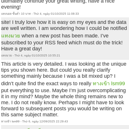
ultimately continue your great writing, have a nice
evening!
แทงบอล ขั้นต่ำ 10 บาท - Thứ 4, ngày 01/10/2025 11:08:33
site! I truly love how it is easy on my eyes and the data
are well written. I am wondering how I could be notified
แทงมวย
when a new post has been made. I’ve
subscribed to your RSS feed which must do the trick!
Have a great day!
แทงมวย - Thứ 4, ngày 01/10/2025 10:55:21
This article is very detailed. I was looking at the unique
tips you shown here. But could you really clarify
something mainly because I was a bit mixed up? I
didn’t quite find the exact ways to really
ทางเข้า lsm99
put everything to use. Maybe I’m just overcomplicating
it in my mind? Maybe the whole thing remains new to
me. I do not really know. Perhaps I might have to look
forward to subsequent posts you would be writing on
this same subject matter.
ทางเข้า lsm99 - Thứ 6, ngày 12/09/2025 22:29:43