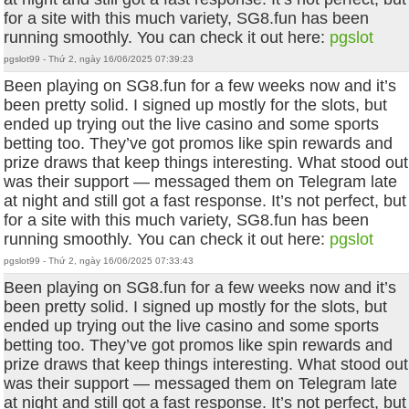
for a site with this much variety, SG8.fun has been
running smoothly. You can check it out here:
pgslot
pgslot99 - Thứ 2, ngày 16/06/2025 07:39:23
Been playing on SG8.fun for a few weeks now and it’s
been pretty solid. I signed up mostly for the slots, but
ended up trying out the live casino and some sports
betting too. They’ve got promos like spin rewards and
prize draws that keep things interesting. What stood out
was their support — messaged them on Telegram late
at night and still got a fast response. It’s not perfect, but
for a site with this much variety, SG8.fun has been
running smoothly. You can check it out here:
pgslot
pgslot99 - Thứ 2, ngày 16/06/2025 07:33:43
Been playing on SG8.fun for a few weeks now and it’s
been pretty solid. I signed up mostly for the slots, but
ended up trying out the live casino and some sports
betting too. They’ve got promos like spin rewards and
prize draws that keep things interesting. What stood out
was their support — messaged them on Telegram late
at night and still got a fast response. It’s not perfect, but