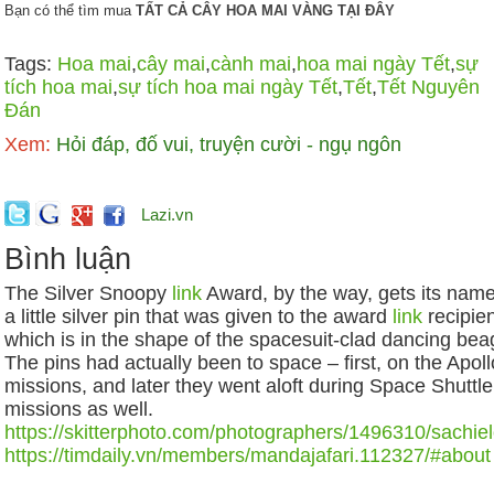
Bạn có thể tìm mua
TẤT CẢ CÂY HOA MAI VÀNG TẠI ĐÂY
Tags:
Hoa mai
,
cây mai
,
cành mai
,
hoa mai ngày Tết
,
sự
tích hoa mai
,
sự tích hoa mai ngày Tết
,
Tết
,
Tết Nguyên
Đán
Xem:
Hỏi đáp, đố vui, truyện cười - ngụ ngôn
Lazi.vn
Bình luận
The Silver Snoopy
link
Award, by the way, gets its nam
a little silver pin that was given to the award
link
recipien
which is in the shape of the spacesuit-clad dancing bea
The pins had actually been to space – first, on the Apoll
missions, and later they went aloft during Space Shuttl
missions as well.
https://skitterphoto.com/photographers/1496310/sachie
https://timdaily.vn/members/mandajafari.112327/#about