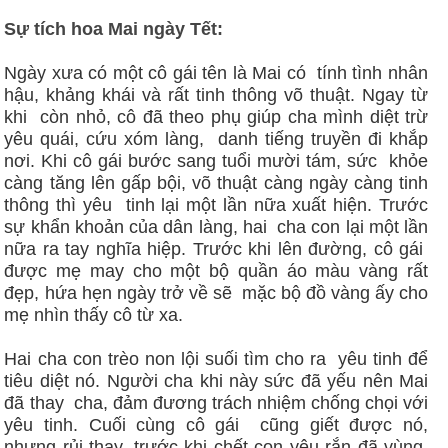
Sự tích hoa Mai ngày Tết:
Ngày xưa có một cô gái tên là Mai có tính tình nhân
hậu, khảng khái và rất tinh thông võ thuật. Ngay từ
khi còn nhỏ, cô đã theo phụ giúp cha mình diệt trừ
yêu quái, cứu xóm làng, danh tiếng truyền đi khắp
nơi. Khi cô gái bước sang tuổi mười tám, sức khỏe
càng tăng lên gấp bội, võ thuật càng ngày càng tinh
thông thì yêu tinh lại một lần nữa xuất hiện. Trước
sự khẩn khoản của dân làng, hai cha con lại một lần
nữa ra tay nghĩa hiệp. Trước khi lên đường, cô gái
được mẹ may cho một bộ quần áo màu vàng rất
đẹp, hứa hẹn ngày trở về sẽ mặc bộ đồ vàng ấy cho
mẹ nhìn thấy cô từ xa.
Hai cha con trèo non lội suối tìm cho ra yêu tinh để
tiêu diệt nó. Người cha khi này sức đã yếu nên Mai
đã thay cha, đảm đương trách nhiệm chống chọi với
yêu tinh. Cuối cùng cô gái cũng giết được nó,
nhưng rủi thay, trước khi chết con yêu rắn đã vùng