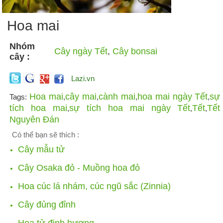
Hoa mai
Nhóm
Cây ngày Tết
,
Cây bonsai
cây :
Lazi.vn
Hoa mai
cây mai
cành mai
hoa mai ngày Tết
sự
Tags:
,
,
,
,
tích hoa mai
sự tích hoa mai ngày Tết
Tết
Tết
,
,
,
Nguyên Đán
Có thể bạn sẽ thích :
Cây mẫu tử
Cây Osaka đỏ - Muồng hoa đỏ
Hoa cúc lá nhám, cúc ngũ sắc (Zinnia)
Cây đủng đỉnh
Hoa tử đinh hương