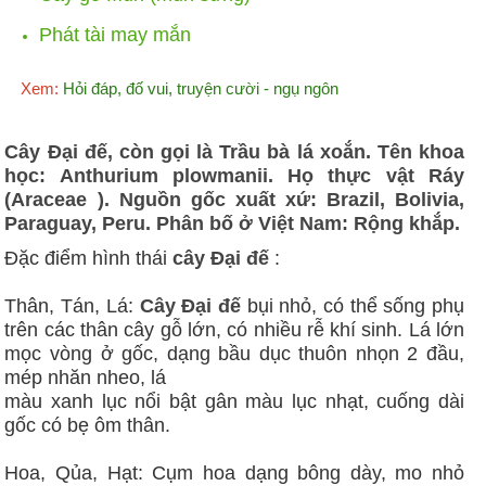
Phát tài may mắn
Xem:
Hỏi đáp, đố vui, truyện cười - ngụ ngôn
Cây Đại đế, còn gọi là Trầu bà lá xoắn. Tên khoa
học: Anthurium plowmanii. Họ thực vật Ráy
(Araceae ). Nguồn gốc xuất xứ: Brazil, Bolivia,
Paraguay, Peru. Phân bố ở Việt Nam: Rộng khắp.
Đặc điểm hình thái
cây Đại đế
:
Thân, Tán, Lá:
Cây Đại đế
bụi nhỏ, có thể sống phụ
trên các thân cây gỗ lớn, có nhiều rễ khí sinh. Lá lớn
mọc vòng ở gốc, dạng bầu dục thuôn nhọn 2 đầu,
mép nhăn nheo, lá
màu xanh lục nổi bật gân màu lục nhạt, cuống dài
gốc có bẹ ôm thân.
Hoa, Qủa, Hạt: Cụm hoa dạng bông dày, mo nhỏ