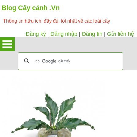
Blog Cây cảnh .Vn
Thông tin hữu ích, đầy đủ, tốt nhất về các loài cây
Đăng ký
|
Đăng nhập
|
Đăng tin
|
Gửi liên hệ