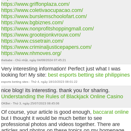
https://www.griffonplaza.com/
https://www.coletivaocupacao.com/
https://www.burslemschoolofart.com/
https://www.bgbiznes.com/
https://www.nonprofitshoppingmall.com/
https://www.grootejonkvrouw.com/
https://www.cssetrain.com/
https://www.criminaljusticepapers.com/
https://www.nhmoves.org/
thebabe - Chủ nhật, ngày 04/08/2024 07:45:21
Very interesting information! Perfect just what I was
looking for! My site:
best esports betting site philippines
esports betting sites - Thứ 4, ngày 18/10/2023 08:01:22
nice blog! its interesting. thank you for sharing.
Understanding the Rules of Blackjack Online Casino
OKBet - Thứ 3, ngày 25/07/2023 08:45:06
Of course, your article is good enough,
baccarat online
but I thought it would be much better to see
professional photos and videos together. There are
articles and photos on these topics on my homepage,