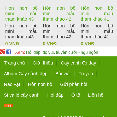
Hòn non bộ
Hòn non bộ
Hòn non bộ
mini - mẫu
mini - mẫu
mini - mẫu
tham khảo 43
tham khảo 42
tham khảo 41
Hòn non bộ
Hòn non bộ
Hòn non bộ
mini - mẫu
mini - mẫu
mini - mẫu
tham khảo 43
tham khảo 42
tham khảo 41
0 VNĐ
0 VNĐ
0 VNĐ
Xem:
Hỏi đáp, đố vui, truyện cười - ngụ ngôn
Trang chủ
Giới thiệu
Cây cảnh đó đây
Album Cây cảnh đẹp
Bài viết
Truyện
Rao vặt
Hòn non bộ
Gửi phản hồi
Sỉ và lẻ cây cảnh
Hỏi đáp
Ô tô
Liên hệ