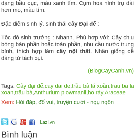
dạng bầu dục, màu xanh tím. Cụm hoa hình trụ dài
hơn mo, màu tím.
Đặc điểm sinh lý, sinh thái
cây Đại đế
:
Tốc độ sinh trưởng : Nhanh. Phù hợp với: Cây chịu
bóng bán phần hoặc toàn phần, nhu cầu nước trung
bình, thích hợp làm
cây nội thất
. Nhân giống dễ
dàng từ tách bụi.
(BlogCayCanh.vn)
Tags:
Cây đại đế
,
cay dai de
,
trầu bà lá xoắn
,
trau ba la
xoan
,
trầu bà
,
Anthurium plowmanii
,
họ ráy
,
Araceae
Xem:
Hỏi đáp, đố vui, truyện cười - ngụ ngôn
Lazi.vn
Bình luận