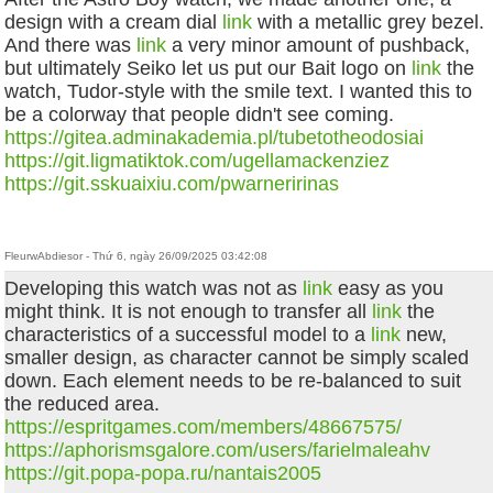
design with a cream dial
link
with a metallic grey bezel.
And there was
link
a very minor amount of pushback,
but ultimately Seiko let us put our Bait logo on
link
the
watch, Tudor-style with the smile text. I wanted this to
be a colorway that people didn't see coming.
https://gitea.adminakademia.pl/tubetotheodosiai
https://git.ligmatiktok.com/ugellamackenziez
https://git.sskuaixiu.com/pwarneririnas
FleurwAbdiesor - Thứ 6, ngày 26/09/2025 03:42:08
Developing this watch was not as
link
easy as you
might think. It is not enough to transfer all
link
the
characteristics of a successful model to a
link
new,
smaller design, as character cannot be simply scaled
down. Each element needs to be re-balanced to suit
the reduced area.
https://espritgames.com/members/48667575/
https://aphorismsgalore.com/users/farielmaleahv
https://git.popa-popa.ru/nantais2005