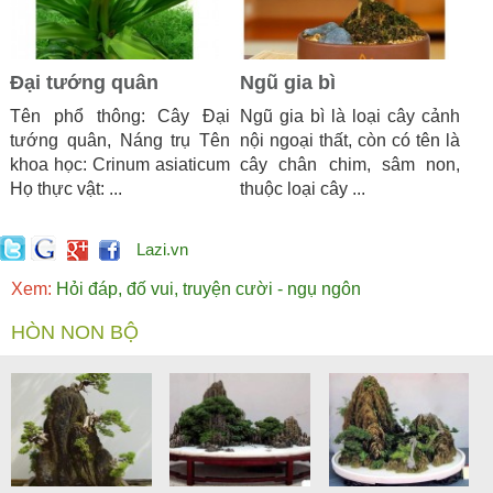
Đại tướng quân
Ngũ gia bì
Tên phổ thông: Cây Đại
Ngũ gia bì là loại cây cảnh
tướng quân, Náng trụ Tên
nội ngoại thất, còn có tên là
khoa học: Crinum asiaticum
cây chân chim, sâm non,
Họ thực vật: ...
thuộc loại cây ...
Lazi.vn
Xem:
Hỏi đáp, đố vui, truyện cười - ngụ ngôn
HÒN NON BỘ