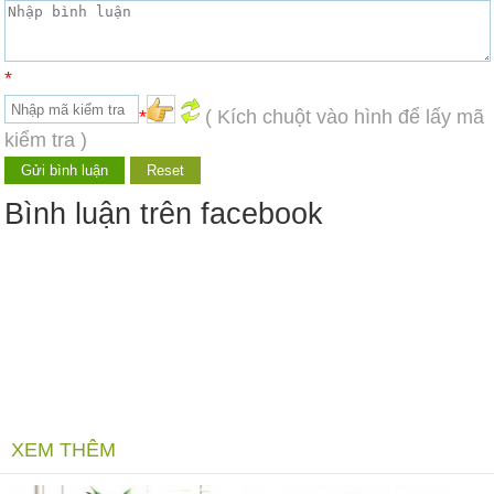
*
*
( Kích chuột vào hình để lấy mã
kiểm tra )
Bình luận trên facebook
XEM THÊM