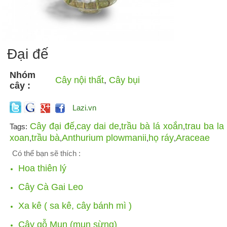
Đại đế
Nhóm
Cây nội thất
,
Cây bụi
cây :
Lazi.vn
Cây đại đế
cay dai de
trầu bà lá xoắn
trau ba la
Tags:
,
,
,
xoan
trầu bà
Anthurium plowmanii
họ ráy
Araceae
,
,
,
,
Có thể bạn sẽ thích :
Hoa thiên lý
Cây Cà Gai Leo
Xa kê ( sa kê, cây bánh mì )
Cây gỗ Mun (mun sừng)