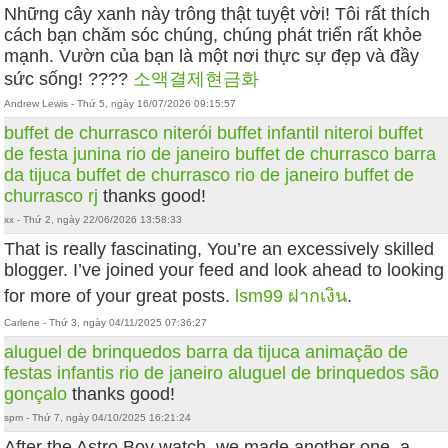
Những cây xanh này trông thật tuyệt vời! Tôi rất thích
cách bạn chăm sóc chúng, chúng phát triển rất khỏe
mạnh. Vườn của bạn là một nơi thực sự đẹp và đầy
sức sống! ????
소액결제현금화
Andrew Lewis - Thứ 5, ngày 16/07/2026 09:15:57
buffet de churrasco niterói
buffet infantil niteroi
buffet
de festa junina rio de janeiro
buffet de churrasco barra
da tijuca
buffet de churrasco rio de janeiro
buffet de
churrasco rj
thanks good!
xx - Thứ 2, ngày 22/06/2026 13:58:33
That is really fascinating, You’re an excessively skilled
blogger. I’ve joined your feed and look ahead to looking
for more of your great posts.
lsm99 ฝากเงิน
.
Carlene - Thứ 3, ngày 04/11/2025 07:36:27
aluguel de brinquedos barra da tijuca
animação de
festas infantis rio de janeiro
aluguel de brinquedos são
gonçalo
thanks good!
spm - Thứ 7, ngày 04/10/2025 16:21:24
After the Astro Boy watch, we made another one, a