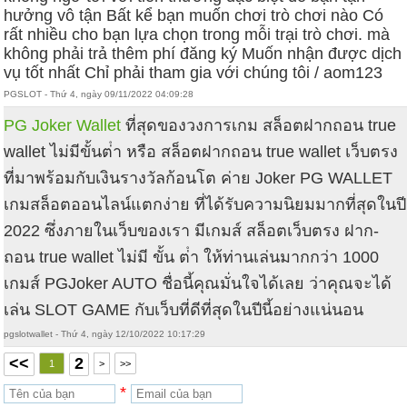
hưởng vô tận Bất kể bạn muốn chơi trò chơi nào Có
rất nhiều cho bạn lựa chọn trong mỗi trại trò chơi. mà
không phải trả thêm phí đăng ký Muốn nhận được dịch
vụ tốt nhất Chỉ phải tham gia với chúng tôi / aom123
PGSLOT - Thứ 4, ngày 09/11/2022 04:09:28
PG Joker Wallet
ที่สุดของวงการเกม สล็อตฝากถอน true
wallet ไม่มีขั้นต่ํา หรือ สล็อตฝากถอน true wallet เว็บตรง
ที่มาพร้อมกับเงินรางวัลก้อนโต ค่าย Joker PG WALLET
เกมสล็อตออนไลน์แตกง่าย ที่ได้รับความนิยมมากที่สุดในปี
2022 ซึ่งภายในเว็บของเรา มีเกมส์ สล็อตเว็บตรง ฝาก-
ถอน true wallet ไม่มี ขั้น ต่ํา ให้ท่านเล่นมากกว่า 1000
เกมส์ PGJoker AUTO ชื่อนี้คุณมั่นใจได้เลย ว่าคุณจะได้
เล่น SLOT GAME กับเว็บที่ดีที่สุดในปีนี้อย่างแน่นอน
pgslotwallet - Thứ 4, ngày 12/10/2022 10:17:29
<<
2
1
>
>>
*