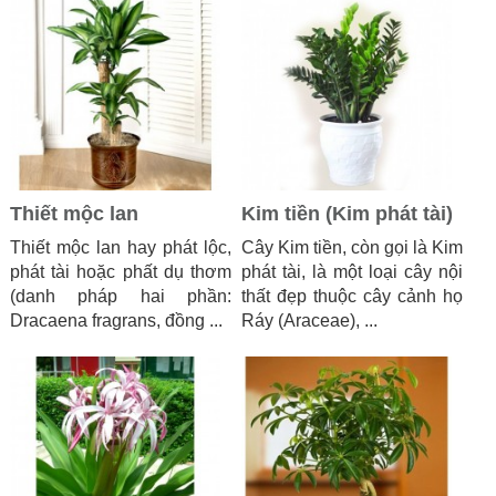
Thiết mộc lan
Kim tiền (Kim phát tài)
Thiết mộc lan hay phát lộc,
Cây Kim tiền, còn gọi là Kim
phát tài hoặc phất dụ thơm
phát tài, là một loại cây nội
(danh pháp hai phần:
thất đẹp thuộc cây cảnh họ
Dracaena fragrans, đồng ...
Ráy (Araceae), ...