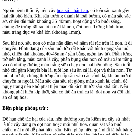
Ngoài bệnh thối rễ, trên cây
hoa sứ Thái Lan
, có loài sâu xanh gây
hại rất phổ biến. Khi sâu trưởng thành là loài bướm, có màu sắc sặc
sỡ, chiều dài thân khoảng 35-40mm, hoạt động vào buổi sáng,
chúng đẻ trứng rãi rác trên mặt lá non, đọt non. Trứng hình tròn,
màu trắng đục và khá lớn (khoảng 1mm).
Sau khi nở, sâu non có màu nâu đậm và nằm rãi rác trên lá non, ít di
chuyển. Hình dạng của sâu tuổi lớn rất khác với hình dạng sâu tuổi
nhỏ, chiều dài khoảng 40-45mm ( gần bằng ngón tay út). Phần lưng
trở nên láng, màu xanh lá cây, phần bụng sâu non có màu xám trắng
và có những đường màu trắng sữa chạy dọc hai bên hông. Sâu tuổi
nhỏ chỉ gặm khuyết bìa lá, tuổi lớn sâu ăn cả lá, đọt và thân non. Từ
tuổi 4 trở đi, chúng thường ẩn nấp sâu vào các cành lá, khi ăn mới di
chuyển ra ngoài. Màu sắc của sâu rất giống màu xanh lá, cành, dễ
ngụy trang nên khó phát hiện mặc dù kích thước sâu khá lớn. Nếu
không phát hiện kịp thời, sâu có thể ăn trụi cả lá, đọt non và đôi khi
ăn cả nụ hoa.
Biện pháp phòng trừ :
Để hạn chế tác hại của sâu, nên thường xuyên kiểm tra cây sứ nhất
là lúc cây đang ra đọt non hoặc mới nhú hoa, quan sát vào buổi
chiều mát mới dễ phát hiện sâu. Biện pháp hiệu quả nhất là bắt bằng