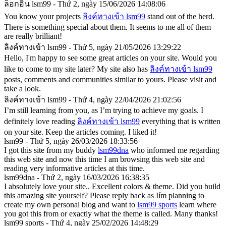
ล็อกอิน lsm99 - Thứ 2, ngày 15/06/2026 14:08:06
You know your projects
ลิงค์ทางเข้า lsm99
stand out of the herd.
There is something special about them. It seems to me all of them
are really brilliant!
ลิงค์ทางเข้า lsm99 - Thứ 5, ngày 21/05/2026 13:29:22
Hello, I'm happy to see some great articles on your site. Would you
like to come to my site later? My site also has
ลิงค์ทางเข้า lsm99
posts, comments and communities similar to yours. Please visit and
take a look.
ลิงค์ทางเข้า lsm99 - Thứ 4, ngày 22/04/2026 21:02:56
I’m still learning from you, as I’m trying to achieve my goals. I
definitely love reading
ลิงค์ทางเข้า lsm99
everything that is written
on your site. Keep the articles coming. I liked it!
lsm99 - Thứ 5, ngày 26/03/2026 18:33:56
I got this site from my buddy
lsm99dna
who informed me regarding
this web site and now this time I am browsing this web site and
reading very informative articles at this time.
lsm99dna - Thứ 2, ngày 16/03/2026 16:38:35
I absolutely love your site.. Excellent colors & theme. Did you build
this amazing site yourself? Please reply back as Iím planning to
create my own personal blog and want to
lsm99 sports
learn where
you got this from or exactly what the theme is called. Many thanks!
lsm99 sports - Thứ 4, ngày 25/02/2026 14:48:29