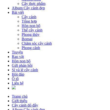
Cây thực phẩm
Album Cây cảnh đẹp
Bài viết
Cây cảnh
Tổng hợp
Hòn non bộ
Thế cây cảnh
Phong thủy
Bonsai
Chăm sóc cây cảnh
Phong cảnh
Truyện
Rao vặt
Hòn non bộ
Gửi phản hồi
Sỉ và lẻ cây cảnh
Hỏi đáp
Ô tô
Liên hệ
Trang chủ
Giới thiệu
Cây cảnh đó đây
Album Cây cảnh đẹp