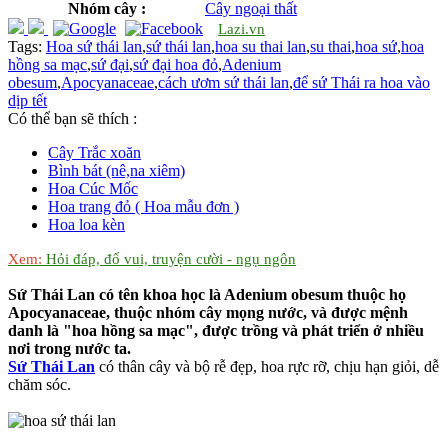
Nhóm cây :
Cây ngoại thất
Lazi.vn
Tags:
Hoa sứ thái lan
,
sứ thái lan
,
hoa su thai lan
,
su thai
,
hoa sứ
,
hoa
hồng sa mạc
,
sứ đại
,
sứ đại hoa đỏ
,
Adenium
obesum
,
Apocyanaceae
,
cách ươm sứ thái lan
,
để sứ Thái ra hoa vào
dịp tết
Có thể bạn sẽ thích :
Cây Trắc xoăn
Bình bát (nê,na xiêm)
Hoa Cúc Mốc
Hoa trang đỏ ( Hoa mẫu đơn )
Hoa loa kèn
Xem:
Hỏi đáp, đố vui, truyện cười - ngụ ngôn
Sứ Thái Lan có tên khoa học là Adenium obesum thuộc họ
Apocyanaceae, thuộc nhóm cây mọng nước, và được mệnh
danh là "hoa hồng sa mạc", được trồng và phát triển ở nhiều
nơi trong nước ta.
Sứ Thái Lan
có thân cây và bộ rễ đẹp, hoa rực rỡ, chịu hạn giỏi, dễ
chăm sóc.