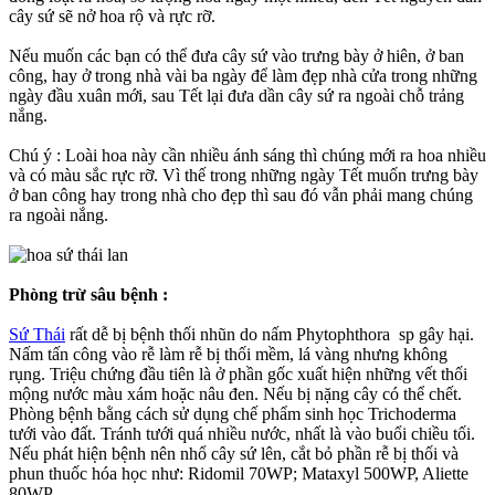
cây sứ sẽ nở hoa rộ và rực rỡ.
Nếu muốn các bạn có thể đưa cây sứ vào trưng bày ở hiên, ở ban
công, hay ở trong nhà vài ba ngày để làm đẹp nhà cửa trong những
ngày đầu xuân mới, sau Tết lại đưa dần cây sứ ra ngoài chỗ trảng
nắng.
Chú ý : Loài hoa này cần nhiều ánh sáng thì chúng mới ra hoa nhiều
và có màu sắc rực rỡ. Vì thế trong những ngày Tết muốn trưng bày
ở ban công hay trong nhà cho đẹp thì sau đó vẫn phải mang chúng
ra ngoài nắng.
Phòng trừ sâu bệnh :
Sứ Thái
rất dễ bị bệnh thối nhũn do nấm Phytophthora sp gây hại.
Nấm tấn công vào rễ làm rễ bị thối mềm, lá vàng nhưng không
rụng. Triệu chứng đầu tiên là ở phần gốc xuất hiện những vết thối
mộng nước màu xám hoặc nâu đen. Nếu bị nặng cây có thể chết.
Phòng bệnh bằng cách sử dụng chế phẩm sinh học Trichoderma
tưới vào đất. Tránh tưới quá nhiều nước, nhất là vào buổi chiều tối.
Nếu phát hiện bệnh nên nhổ cây sứ lên, cắt bỏ phần rễ bị thối và
phun thuốc hóa học như: Ridomil 70WP; Mataxyl 500WP, Aliette
80WP,…