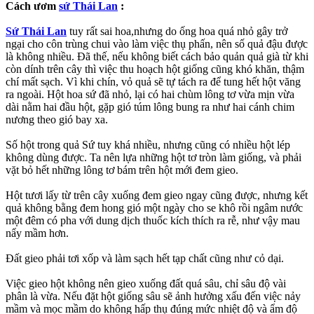
Cách ươm
sứ Thái Lan
:
Sứ Thái Lan
tuy rất sai hoa,nhưng do ống hoa quá nhỏ gây trở
ngại cho côn trùng chui vào làm việc thụ phấn, nên số quả đậu được
là không nhiều. Đã thế, nếu không biết cách bảo quản quả già từ khi
còn dính trên cây thì việc thu hoạch hột giống cũng khó khăn, thậm
chí mất sạch. Vì khi chín, vỏ quả sẽ tự tách ra để tung hết hột văng
ra ngoài. Hột hoa sứ đã nhỏ, lại có hai chùm lông tơ vừa mịn vừa
dài nằm hai đầu hột, gặp gió túm lông bung ra như hai cánh chim
nương theo gió bay xa.
Số hột trong quả Sứ tuy khá nhiều, nhưng cũng có nhiều hột lép
không dùng được. Ta nên lựa những hột tơ tròn làm giống, và phải
vặt bỏ hết những lông tơ bám trên hột mới đem gieo.
Hột tươi lấy từ trên cây xuống đem gieo ngay cũng được, nhưng kết
quả không bằng đem hong gió một ngày cho se khô rồi ngâm nước
một đêm có pha với dung dịch thuốc kích thích ra rễ, như vậy mau
nẩy mầm hơn.
Đất gieo phải tơi xốp và làm sạch hết tạp chất cũng như cỏ dại.
Việc gieo hột không nên gieo xuống đất quá sâu, chỉ sâu độ vài
phân là vừa. Nếu đặt hột giống sâu sẽ ảnh hưởng xấu đến việc nảy
mầm và mọc mầm do không hấp thụ đúng mức nhiệt độ và ẩm độ