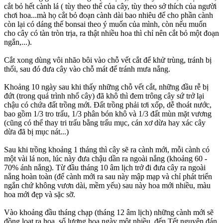
cắt bỏ hết cành lá ( tùy theo thế của cây, tùy theo sở thích của người
chơi hoa...mà họ cắt bỏ đoạn cành dài bao nhiêu để cho phần cành
còn lại có dáng thế bonsai theo ý muốn của mình, còn nếu muốn
cho cây có tàn tròn trịa, ra thật nhiều hoa thì chỉ nên cắt bỏ một đoạn
ngắn,...).
Cắt xong dùng vôi nhão bôi vào chỗ vết cắt để khử trùng, tránh bị
thối, sau đó đưa cây vào chỗ mát để tránh mưa nắng.
Khoảng 10 ngày sau khi thấy những chỗ vết cắt, những đầu rễ bị
đứt (trong quá trình nhổ cây) đã khô thì đem trông cây sứ trở lại
chậu có chứa đất trồng mới. Đất trồng phải tơi xốp, dễ thoát nước,
bao gồm 1/3 tro trấu, 1/3 phân bón khô và 1/3 đất mùn mặt vương
(cũng có thể thay tri trấu bằng trấu mục, cán xơ dừa hay xác cây
dừa đã bị mục nát...)
Sau khi trồng khoảng 1 tháng thì cây sẽ ra cành mới, mỗi cành có
một vài lá non, lúc này đưa chậu dần ra ngoài nắng (khoảng 60 -
70% ánh nắng). Từ đầu tháng 10 âm lịch trở đi đưa cây ra ngoài
nắng hoàn toàn (để cành mới ra sau này mập mạp và chỉ phát triển
ngắn chứ không vươn dài, mềm yếu) sau này hoa mới nhiều, màu
hoa mới đẹp và sặc sỡ.
Vào khoảng đầu tháng chạp (tháng 12 âm lịch) những cành mới sẽ
đồng loạt ra hoa, số lượng hoa ngày một nhiều, đến Tết nguyên đán