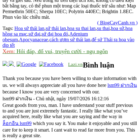
tay và giết sâu. Nếu trồng sứ trên diện tích lớn, không có điều kiện
bắt bằng tay, có thể phun một trong các loại thuốc trừ sâu như: Map
Permethrin 50EC; Sherpa 10EC; Polytrin 440EC; Brightin 1.8EC.
Phun vào lúc chiều mát.
( BlogCayCanh.vn )
Tags:
Hoa sứ thái lan
,
sứ thái lan
,
hoa su thai lan
,
su thai
,
hoa sứ
,
hoa
hồng sa mạc
,
sứ đại
,
sứ đại hoa đỏ
,
Adenium
obesum
,
Apocyanaceae
,
cách ươm sứ thái lan
,
để sứ Thái ra hoa vào
dịp tết
Xem:
Hỏi đáp, đố vui, truyện cười - ngụ ngôn
Bình luận
Lazi.vn
Thank you because you have been willing to share information with
us. we will always appreciate all you have done here
lsm99 ฝากเงิน
because I know you are very concerned with our.
lsm99 ฝากเงิน - Chủ nhật, ngày 19/07/2026 16:12:16
Great goods from you, man. I have understand your stuff previous
to and you are just extremely fantastic. I really like what you’ve
acquired here, really like what you are saying and the way in
ล็อกอิน lsm99
which you say it. You make it enjoyable and you still
care for to keep it smart. I cant wait to read far more from you. This
is really a great site.