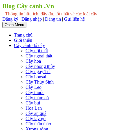
Blog Cây cảnh .Vn
Thông tin hữu ích, đầy đủ, tốt nhất về các loài cây
Đăng ký
|
Đăng nhập
|
Đăng tin
|
Gửi liên hệ
Open Menu
Trang chủ
Giới thiệu
Cây cảnh đó đây
Cây nội thất
Cây ngoại thất
Cây hoa
Cây phong thủy
Cây ngày Tết
Cây bonsai
Cây Thủy Sinh
Cây Leo
Cây thuốc
Cây thảm cỏ
Cây bụi
Hoa Lan
Cây ăn quả
Cây lấy gỗ
Cây thân thảo
Xương rồng