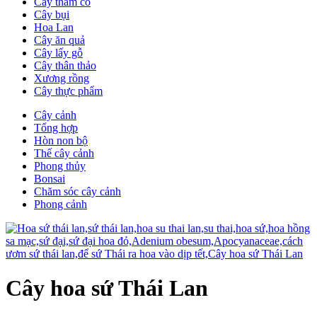
Cây thảm cỏ
Cây bụi
Hoa Lan
Cây ăn quả
Cây lấy gỗ
Cây thân thảo
Xương rồng
Cây thực phẩm
Cây cảnh
Tổng hợp
Hòn non bộ
Thế cây cảnh
Phong thủy
Bonsai
Chăm sóc cây cảnh
Phong cảnh
Cây hoa sứ Thái Lan