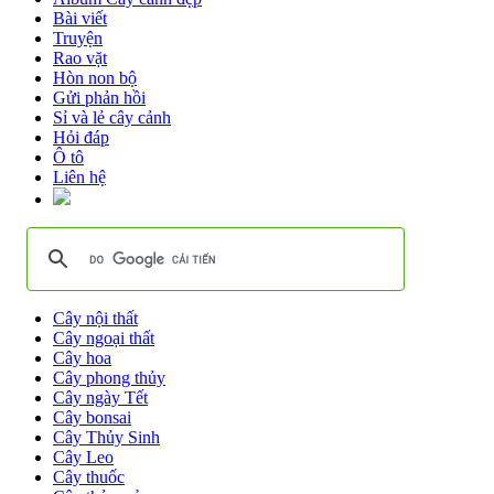
Bài viết
Truyện
Rao vặt
Hòn non bộ
Gửi phản hồi
Sỉ và lẻ cây cảnh
Hỏi đáp
Ô tô
Liên hệ
Cây nội thất
Cây ngoại thất
Cây hoa
Cây phong thủy
Cây ngày Tết
Cây bonsai
Cây Thủy Sinh
Cây Leo
Cây thuốc