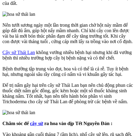
của đất.
Nên tưới sương ngày một lần trong thời gian chờ hột nảy mầm để
gúp đất đủ ẩm, gúp hột nẩy mầm nhanh. Chỉ khi cây con lên được
vài ba lá mới bón thúc phân đạm để cây tăng trưởng tốt. Khi cây
con được vài tháng tuổi , cứng cáp mới lấy ra trồng vào nơi cố định.
Cây sứ Thái Lan
không vướng nhiều bệnh hại nhưng khi đã vướng
bệnh thì nhiều trường hợp cây bị bệnh nặng và có thể chết.
Bệnh thường tập trung vào đọt, hoa và có thể là cả rễ. Tuy ít bệnh
hại, nhưng ngoài sâu rầy cũng có nấm và vi khuẩn gây tác hại.
Để trị nấm gây hại trên cây sứ Thái Lan bạn nên chủ động phun các
thuốc diệt nấm gốc đồng, gốc kẽm hoặc một số thuốc kháng sinh
kháng nấm. Tốt nhất, bạn nên tiến hành bón phân vi sinh
Trichoderma cho cây sứ Thái Lan để phòng trừ các bệnh về nấm.
Chăm sóc để
cây sứ
ra hoa vào dịp Tết Nguyên Đán :
Vào khoảng gần cuối tháng 7 (âm lịch), nhổ cây sứ lên, rũ sạch đết,