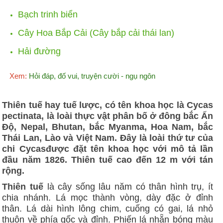
Bạch trinh biển
Cây Hoa Bắp Cải (Cây bắp cải thái lan)
Hải đường
Xem:
Hỏi đáp, đố vui, truyện cười - ngụ ngôn
Thiên tuế hay tuế lược, có tên khoa học là Cycas
pectinata, là loài thực vật phân bố ở đông bắc Ấn
Độ, Nepal, Bhutan, bắc Myanma, Hoa Nam, bắc
Thái Lan, Lào và Việt Nam. Đây là loài thứ tư của
chi Cycasđược đặt tên khoa học với mô tả lần
đầu năm 1826. Thiên tuế cao đến 12 m với tán
rộng.
Thiên tuế
là cây sống lâu năm có thân hình trụ, ít
chia nhánh. Lá mọc thành vòng, dày đặc ở đỉnh
thân. Lá dài hình lông chim, cuống có gai, lá nhỏ
thuôn về phía gốc và đỉnh. Phiến lá nhẵn bóng màu