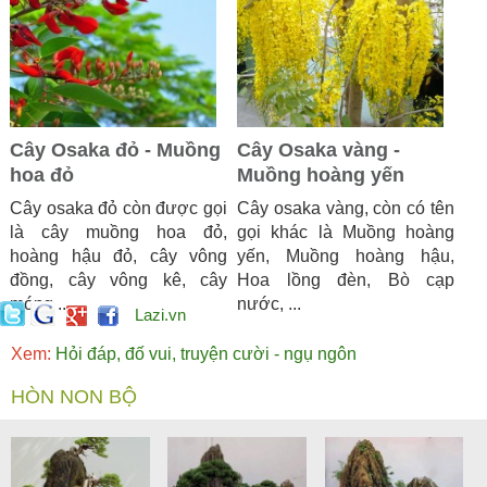
Cây Osaka đỏ - Muồng
Cây Osaka vàng -
hoa đỏ
Muồng hoàng yến
Cây osaka đỏ còn được gọi
Cây osaka vàng, còn có tên
là cây muồng hoa đỏ,
gọi khác là Muồng hoàng
hoàng hậu đỏ, cây vông
yến, Muồng hoàng hậu,
đồng, cây vông kê, cây
Hoa lồng đèn, Bò cạp
móng ...
nước, ...
Lazi.vn
Xem:
Hỏi đáp, đố vui, truyện cười - ngụ ngôn
HÒN NON BỘ