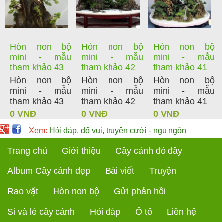
Hòn non bộ
Hòn non bộ
Hòn non bộ
mini - mẫu
mini - mẫu
mini - mẫu
tham khảo 43
tham khảo 42
tham khảo 41
Hòn non bộ
Hòn non bộ
Hòn non bộ
mini - mẫu
mini - mẫu
mini - mẫu
tham khảo 43
tham khảo 42
tham khảo 41
0 VNĐ
0 VNĐ
0 VNĐ
Xem:
Hỏi đáp, đố vui, truyện cười - ngụ ngôn
Trang chủ
Giới thiệu
Cây cảnh đó đây
Album Cây cảnh đẹp
Bài viết
Truyện
Rao vặt
Hòn non bộ
Gửi phản hồi
Sỉ và lẻ cây cảnh
Hỏi đáp
Ô tô
Liên hệ