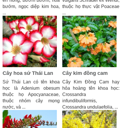
én hồng, bướm bướm, hoa
vulgaris Schrader ex Wendl,
bướm, ngọc diệp kim hoa,
thuộc họ thực vật Poaceae
...
...
Cây hoa sứ Thái Lan
Cây kim đồng cam
Sứ Thái Lan có tên khoa
Cây Kim Đồng Cam hay
học là Adenium obesum
hỏa hoàng tên khoa học:
thuộc họ Apocyanaceae,
Crossandra
thuộc nhóm cây mọng
infundibuliformis,
nước, và ...
Crossandra undulaefolia, ...