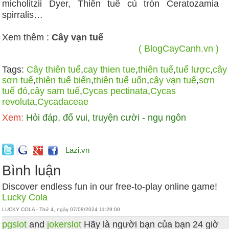
micholitzii Dyer, Thiên tuế củ tròn Ceratozamia
spirralis…
Xem thêm :
Cây vạn tuế
( BlogCayCanh.vn )
Tags:
Cây thiên tuế
,
cay thien tue
,
thiên tuế
,
tuế lược
,
cây
sơn tuế
,
thiên tuế biển
,
thiên tuế uốn
,
cây vạn tuế
,
sơn
tuế đỏ
,
cây sam tuế
,
Cycas pectinata
,
Cycas
revoluta
,
Cycadaceae
Xem:
Hỏi đáp, đố vui, truyện cười - ngụ ngôn
Lazi.vn
Bình luận
Discover endless fun in our free-to-play online game!
Lucky Cola
LUCKY COLA - Thứ 4, ngày 07/08/2024 11:29:00
pgslot
and
jokerslot
Hãy là người bạn của bạn 24 giờ