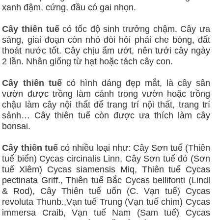
xanh đậm, cứng, đầu có gai nhọn.
Cây thiên tuế
có tốc độ sinh trưởng chậm. Cây ưa
sáng, giai đoạn còn nhỏ đòi hỏi phải che bóng, đất
thoát nước tốt. Cây chịu ẩm ướt, nên tưới cây ngày
2 lần. Nhân giống từ hạt hoặc tách cây con.
Cây thiên tuế
có hình dáng đẹp mắt, là cây sân
vườn được trồng làm cảnh trong vườn hoặc trồng
chậu làm cây nội thất để trang trí nội thất, trang trí
sảnh… Cây thiên tuế còn được ưa thích làm cây
bonsai.
Cây thiên tuế
có nhiều loại như: Cây Sơn tuế (Thiên
tuế biển) Cycas circinalis Linn, Cây Sơn tuế đỏ (Sơn
tuế Xiêm) Cycas siamensis Miq, Thiên tuế Cycas
pectinata Griff., Thiên tuế Bắc Cycas bellifonti (Lindl
& Rod), Cây Thiên tuế uốn (C. Vạn tuế) Cycas
revoluta Thunb.,Vạn tuế Trung (Vạn tuế chim) Cycas
immersa Craib, Vạn tuế Nam (Sam tuế) Cycas