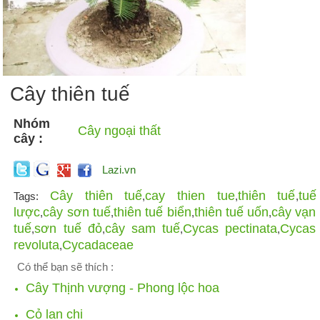
Cây thiên tuế
Nhóm
Cây ngoại thất
cây :
Lazi.vn
Cây thiên tuế
cay thien tue
thiên tuế
tuế
Tags:
,
,
,
lược
cây sơn tuế
thiên tuế biển
thiên tuế uốn
cây vạn
,
,
,
,
tuế
sơn tuế đỏ
cây sam tuế
Cycas pectinata
Cycas
,
,
,
,
revoluta
Cycadaceae
,
Có thể bạn sẽ thích :
Cây Thịnh vượng - Phong lộc hoa
Cỏ lan chi