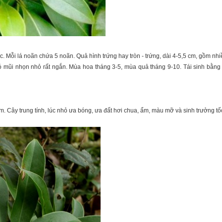
 Mỗi lá noãn chứa 5 noãn. Quả hình trứng hay tròn - trứng, dài 4-5,5 cm, gồm nhiều
ó mũi nhọn nhỏ rất ngắn. Mùa hoa tháng 3-5, mùa quả tháng 9-10. Tái sinh bằng h
. Cây trung tính, lúc nhỏ ưa bóng, ưa đất hơi chua, ẩm, màu mỡ và sinh trưởng tốc