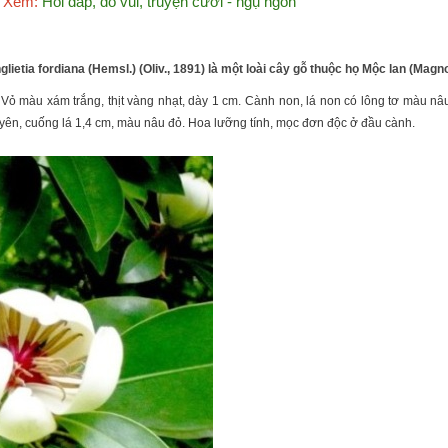
Xem:
Hỏi đáp, đố vui, truyện cười - ngụ ngôn
ietia fordiana (Hemsl.) (Oliv., 1891) là một loài cây gỗ thuộc họ Mộc lan (Magno
ỏ màu xám trắng, thịt vàng nhạt, dày 1 cm. Cành non, lá non có lông tơ màu nâu.
uyên, cuống lá 1,4 cm, màu nâu đỏ. Hoa lưỡng tính, mọc đơn độc ở đầu cành.