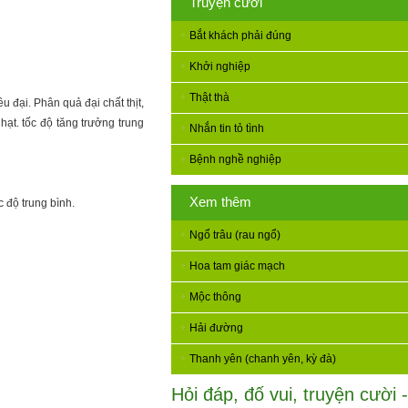
Truyện cười
Bắt khách phải đúng
Khởi nghiệp
Thật thà
 đại. Phân quả đại chất thịt,
ạt. tốc độ tăng trưởng trung
Nhắn tin tỏ tình
Bệnh nghề nghiệp
Xem thêm
 độ trung bình.
Ngổ trâu (rau ngổ)
Hoa tam giác mạch
Mộc thông
Hải đường
Thanh yên (chanh yên, kỳ đà)
Hỏi đáp, đố vui, truyện cười -