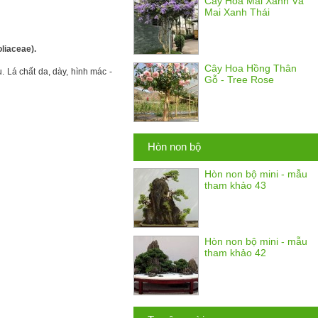
Cây Hoa Mai Xanh Và
Mai Xanh Thái
liaceae).
Cây Hoa Hồng Thân
 Lá chất da, dày, hình mác -
Gỗ - Tree Rose
Hòn non bộ
Hòn non bộ mini - mẫu
tham khảo 43
Hòn non bộ mini - mẫu
tham khảo 42