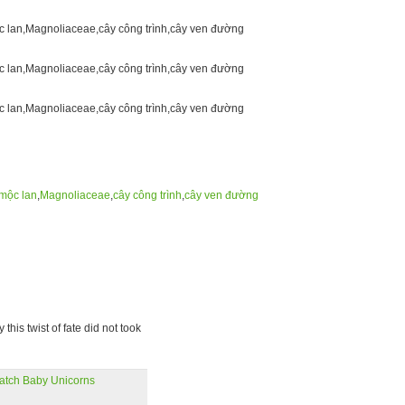
mộc lan
,
Magnoliaceae
,
cây công trình
,
cây ven đường
his twist of fate did not took
atch Baby Unicorns