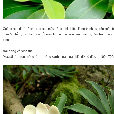
Cuống hoa dài 1–2 cm; bao hoa màu trắng; nhị nhiều; lá noãn nhiều, xếp xoắn ốc.
màu đỏ thẫm; lúc chín hóa gỗ, màu tím, ngoài có nhiều mụn lồi, đấu tròn hay c
bình.
Nơi sống và sinh thái
Mọc rải rác. trong rừng rậm thường xanh mưa mùa nhiệt đới, ở độ cao 100 - 700m