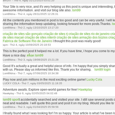
ahr147 - Thứ 4, ngày 31/12/2025 03:01:20
Your Site is very nice, and it's very helping us this post is unique and interesting,
awesome information. and visit our blog site also.
lsm99
Lsm99dna - Thứ 4, ngày 26/11/2025 12:26:31
All the contents you mentioned in post is too good and can be very useful. I will ke
sharing the information keep updating, looking forward for more posts.Thanks.
ls
Lsm99dna - Thứ 2, ngày 13/10/2025 13:17:20
criação de sites são gonçalo
criação de sites rj
criação de sites rio de janeiro
cri
de sites macaé
criação de sites niterói
criação de sites armação dos búzios
criaç
Fabrica de Software Rio de Janeiro
I thought this post was really good!
spm - Thứ 4, ngày 10/09/2025 20:18:53
This is the perfect post It helped me a lot. If you have time, I hope you come to m
Have a nice day.
สล็อต lsm99
Lsm99dna - Thứ 3, ngày 19/08/2025 15:21:28
Good It’s actually a great and helpful piece of info. I’m happy that you simply shar
with us. Please stay us informed like this. Thank you for sharing.
lsm99 login
Lsm99dna - Thứ 7, ngày 07/06/2025 10:34:38
Play now and join millions in the most exciting online game!
Lucky Cola
LUCKY COLA - Thứ 7, ngày 03/05/2025 11:18:35
Adventure awaits. Explore open-world games for free!
Hawkplay
Hawkplay - Thứ 6, ngày 02/05/2025 04:02:48
lsm99 sport
I accidentally searched and visited your site. I still saw several posts 
neat and readable. I will quote this post and post it on my blog. Would you like to 
Lsm99dna - Thứ 3, ngày 01/04/2025 05:58:56
I finally found what I was looking for! I’m so happy. Your article is what I’ve been l