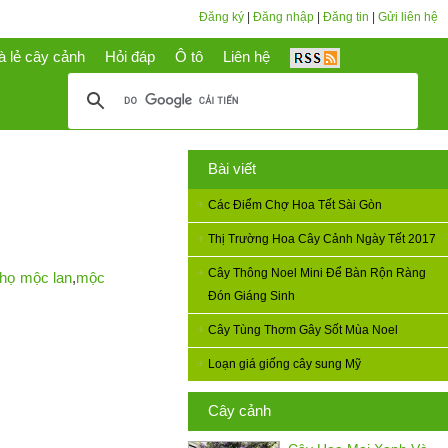
Đăng ký
|
Đăng nhập
|
Đăng tin
|
Gửi liên hệ
à lẻ cây cảnh
Hỏi đáp
Ô tô
Liên hệ
Bài viết
Các Điểm Chợ Hoa Tết Sài Gòn
Thị Trường Hoa Cây Cảnh Ngày Tết 2017
Cây Thông Noel Mini Để Bàn Rộn Ràng
họ mộc lan
,
mộc
Đón Giáng Sinh
Cây Tùng Thơm Gây Sốt Mùa Noel
Loạn giá giống cây sung Mỹ
Cây cảnh