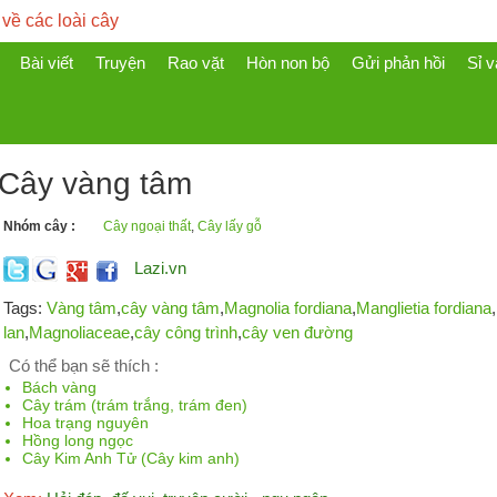
 về các loài cây
Bài viết
Truyện
Rao vặt
Hòn non bộ
Gửi phản hồi
Sỉ v
Cây vàng tâm
Nhóm cây :
Cây ngoại thất
,
Cây lấy gỗ
Lazi.vn
Tags:
Vàng tâm
,
cây vàng tâm
,
Magnolia fordiana
,
Manglietia fordiana
,
lan
,
Magnoliaceae
,
cây công trình
,
cây ven đường
Có thể bạn sẽ thích :
Bách vàng
Cây trám (trám trắng, trám đen)
Hoa trạng nguyên
Hồng long ngọc
Cây Kim Anh Tử (Cây kim anh)