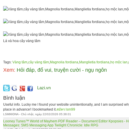
Lá và hoa cây vàng tâm
Tags:
Vàng tâm
,
cây vàng tâm
,
Magnolia fordiana
,
Manglietia fordiana
,
họ mộc lan
,
Xem:
Hỏi đáp, đố vui, truyện cười - ngụ ngôn
Lazi.vn
Bình luận
Useful info. Lucky me I found your website unintentionally, and I am surprised why t
place in advance! I bookmarked it.
สมัคร lsm99
LSM99DNA - Chủ nhật, ngày 22/02/2026 05:38:01
Looney Tunes™ World of Mayhem
PDF Reader – Document Editor
Kpopsies - H
Messages: SMS Messaging App
Twilight Chronicle: Idle RPG