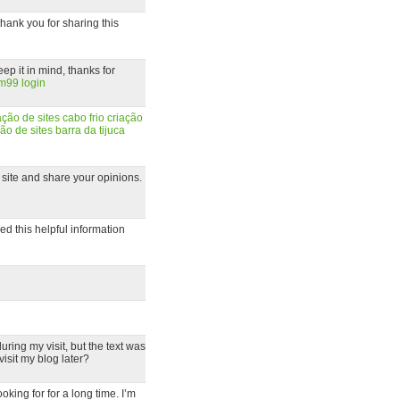
 thank you for sharing this
ep it in mind, thanks for
m99 login
ação de sites cabo frio
criação
ão de sites barra da tijuca
y site and share your opinions.
ed this helpful information
during my visit, but the text was
visit my blog later?
ooking for for a long time. I’m