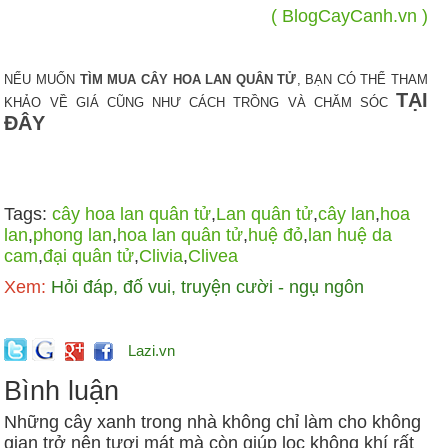
( BlogCayCanh.vn )
NẾU MUỐN
TÌM MUA CÂY HOA LAN QUÂN TỬ
, BẠN CÓ THỂ THAM
TẠI
KHẢO VỀ GIÁ CŨNG NHƯ CÁCH TRỒNG VÀ CHĂM SÓC
ĐÂY
Tags:
cây hoa lan quân tử
,
Lan quân tử
,
cây lan
,
hoa
lan
,
phong lan
,
hoa lan quân tử
,
huệ đỏ
,
lan huệ da
cam
,
đại quân tử
,
Clivia
,
Clivea
Xem:
Hỏi đáp, đố vui, truyện cười - ngụ ngôn
Lazi.vn
Bình luận
Những cây xanh trong nhà không chỉ làm cho không
gian trở nên tươi mát mà còn giúp lọc không khí rất