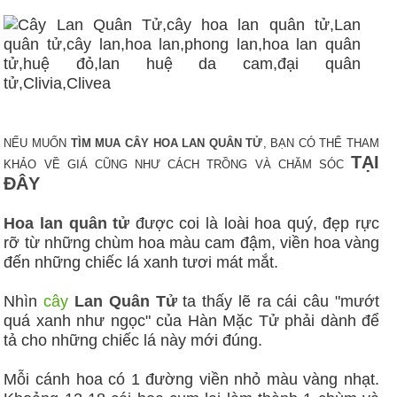
NẾU MUỐN
TÌM MUA CÂY HOA LAN QUÂN TỬ
, BẠN CÓ THỂ THAM
TẠI
KHẢO VỀ GIÁ CŨNG NHƯ CÁCH TRỒNG VÀ CHĂM SÓC
ĐÂY
Hoa lan quân tử
được coi là loài hoa quý, đẹp rực
rỡ từ những chùm hoa màu cam đậm, viền hoa vàng
đến những chiếc lá xanh tươi mát mắt.
Nhìn
cây
Lan Quân Tử
ta thấy lẽ ra cái câu "mướt
quá xanh như ngọc" của Hàn Mặc Tử phải dành để
tả cho những chiếc lá này mới đúng.
Mỗi cánh hoa có 1 đường viền nhỏ màu vàng nhạt.