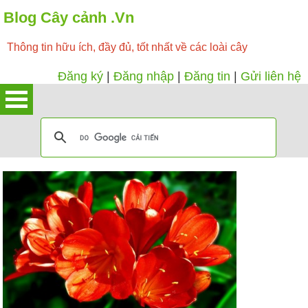
Blog Cây cảnh .Vn
Thông tin hữu ích, đầy đủ, tốt nhất về các loài cây
Đăng ký
|
Đăng nhập
|
Đăng tin
|
Gửi liên hệ