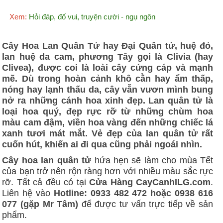
Xem:
Hỏi đáp, đố vui, truyện cười - ngụ ngôn
Cây Hoa Lan Quân Tử hay Đại Quân tử, huệ đỏ,
lan huệ da cam, phương Tây gọi là Clivia (hay
Clivea), được coi là loài cây cứng cáp và mạnh
mẽ. Dù trong hoàn cảnh khô cằn hay ẩm thấp,
nóng hay lạnh thấu da, cây vẫn vươn mình bung
nở ra những cánh hoa xinh đẹp. Lan quân tử là
loại hoa quý, đẹp rực rỡ từ những chùm hoa
màu cam đậm, viền hoa vàng đến những chiếc lá
xanh tươi mát mắt. Vẻ đẹp của lan quân tử rất
cuốn hút, khiến ai đi qua cũng phải ngoái nhìn.
Cây hoa lan quân tử
hứa hẹn sẽ làm cho mùa Tết
của bạn trở nên rộn ràng hơn với nhiều màu sắc rực
rỡ. Tất cả đều có tại
Cửa Hàng CayCanhILG.com
.
Liên hệ vào
Hotline: 0933 482 472 hoặc 0938 616
077 (gặp Mr Tâm)
để được tư vấn trực tiếp về sản
phẩm.