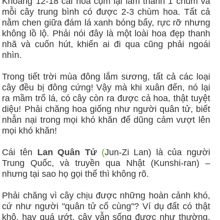
Khoảng 12-18 cái hoa cụm lại làm thành 1 chùm và
mỗi cây trung bình có được 2-3 chùm hoa. Tất cả
nằm chen giữa đám lá xanh bóng bẩy, rực rỡ nhưng
không lồ lộ. Phải nói đây là một loài hoa đẹp thanh
nhã và cuốn hút, khiến ai đi qua cũng phải ngoái
nhìn.
Trong tiết trời mùa đông lắm sương, tất cả các loại
cây đều bị đông cứng! Vậy mà khi xuân đến, nó lại
ra mầm trổ lá, có cây còn ra được cả hoa, thật tuyệt
diệu! Phải chăng hoa giống như người quân tử, biết
nhẫn nại trong mọi khó khăn để dũng cảm vượt lên
mọi khó khăn!
Cái tên
Lan Quân Tử
(
Jun-Zi Lan) là của người
Trung Quốc, và truyền qua Nhật (Kunshi-ran) –
nhưng tại sao họ gọi thế thì không rõ.
Phải chăng vì cây chịu được những hoàn cảnh khó,
cứ như người "quân tử cố cùng"? Ví dụ đất có thật
khô, hay quá ướt, cây vẫn sống được như thường,