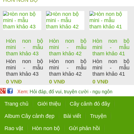
Hòn non bộ
Hòn non bộ
Hòn non bộ
mini - mẫu
mini - mẫu
mini - mẫu
tham khảo 43
tham khảo 42
tham khảo 41
Hòn non bộ
Hòn non bộ
Hòn non bộ
mini - mẫu
mini - mẫu
mini - mẫu
tham khảo 43
tham khảo 42
tham khảo 41
0 VNĐ
0 VNĐ
0 VNĐ
Xem:
Hỏi đáp, đố vui, truyện cười - ngụ ngôn
Trang chủ
Giới thiệu
Cây cảnh đó đây
Album Cây cảnh đẹp
Bài viết
Truyện
Rao vặt
Hòn non bộ
Gửi phản hồi