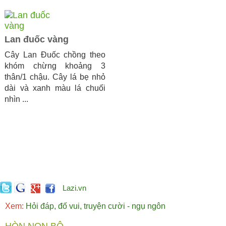
Lan đuốc vàng
Cây Lan Đuốc chồng theo
khóm chừng khoảng 3
thân/1 chậu. Cây lá bẹ nhỏ
dài và xanh màu lá chuối
nhìn ...
Lazi.vn
Xem:
Hỏi đáp, đố vui, truyện cười - ngụ ngôn
HÒN NON BỘ