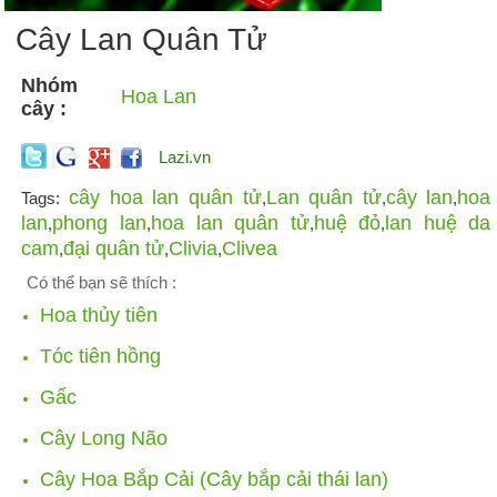
Cây Lan Quân Tử
Nhóm
Hoa Lan
cây :
Lazi.vn
cây hoa lan quân tử
Lan quân tử
cây lan
hoa
Tags:
,
,
,
lan
phong lan
hoa lan quân tử
huệ đỏ
lan huệ da
,
,
,
,
cam
đại quân tử
Clivia
Clivea
,
,
,
Có thể bạn sẽ thích :
Hoa thủy tiên
Tóc tiên hồng
Gấc
Cây Long Não
Cây Hoa Bắp Cải (Cây bắp cải thái lan)