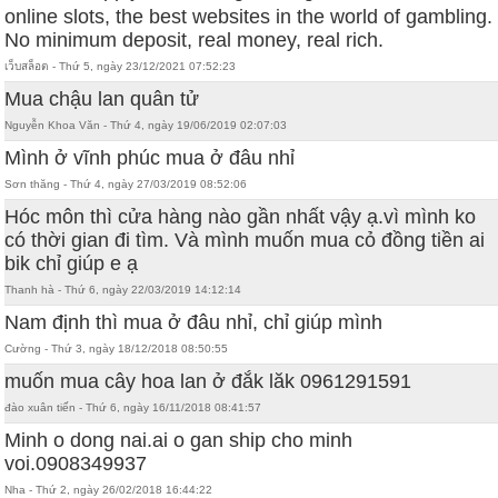
online slots, the best websites in the world of gambling.
No minimum deposit, real money, real rich.
เว็บสล็อต - Thứ 5, ngày 23/12/2021 07:52:23
Mua chậu lan quân tử
Nguyễn Khoa Văn - Thứ 4, ngày 19/06/2019 02:07:03
Mình ở vĩnh phúc mua ở đâu nhỉ
Sơn thăng - Thứ 4, ngày 27/03/2019 08:52:06
Hóc môn thì cửa hàng nào gần nhất vậy ạ.vì mình ko
có thời gian đi tìm. Và mình muốn mua cỏ đồng tiền ai
bik chỉ giúp e ạ
Thanh hà - Thứ 6, ngày 22/03/2019 14:12:14
Nam định thì mua ở đâu nhỉ, chỉ giúp mình
Cường - Thứ 3, ngày 18/12/2018 08:50:55
muốn mua cây hoa lan ở đắk lăk 0961291591
đào xuân tiến - Thứ 6, ngày 16/11/2018 08:41:57
Minh o dong nai.ai o gan ship cho minh
voi.0908349937
Nha - Thứ 2, ngày 26/02/2018 16:44:22