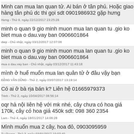
Minh can mua lan quan tử. Ai bán ở tân phú. Hoặc giao
hàng tân phú dc thi gọi sdt 0901986932 gặp hưng
Hưng - Thứ 6, ngày 22/12/2017 23:25:28
minh o quan 9 gio minh muon mua lan quan tu .gio ko
biet mua o dau.vay ban 0906601864
diep - Chủ nhật, ngày 03/12/2017 12:07:06
minh o quan 9 gio minh muon mua lan quan tu .gio ko
biet mua o dau.vay ban 0906601864
mua o dau.vay ban - Chủ nhật, ngày 03/12/2017 11:43:18
mình ở huế muốn mua lan quân tử ở đâu vậy bạn
ĐẶNG VĂN DŨNG - Thứ 2, ngày 03/07/2017 13:19:14
Có ai ở bà rịa bán k? Liên hệ 01665979373
Trinh - Thứ 2, ngày 10/04/2017 08:56:14
oqr hà nội liên hệ với mk nhé, cây chưa có hoa giá
170k, cây có hoa giá 450k sdt: 098 360 2354
Lam - Thứ 4, ngày 18/01/2017 14:06:28
Mình muốn mua 2 cây, hoa đỏ, 0903095959
Tu Quyen - Thứ 3, ngày 03/01/2017 10:02:40