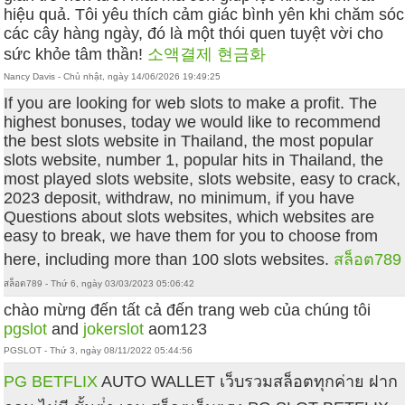
hiệu quả. Tôi yêu thích cảm giác bình yên khi chăm sóc
các cây hàng ngày, đó là một thói quen tuyệt vời cho
sức khỏe tâm thần!
소액결제 현금화
Nancy Davis - Chủ nhật, ngày 14/06/2026 19:49:25
If you are looking for web slots to make a profit. The
highest bonuses, today we would like to recommend
the best slots website in Thailand, the most popular
slots website, number 1, popular hits in Thailand, the
most played slots website, slots website, easy to crack,
2023 deposit, withdraw, no minimum, if you have
Questions about slots websites, which websites are
easy to break, we have them for you to choose from
here, including more than 100 slots websites.
สล็อต789
สล็อต789 - Thứ 6, ngày 03/03/2023 05:06:42
chào mừng đến tất cả đến trang web của chúng tôi
pgslot
and
jokerslot
aom123
PGSLOT - Thứ 3, ngày 08/11/2022 05:44:56
PG BETFLIX
AUTO WALLET เว็บรวมสล็อตทุกค่าย ฝาก