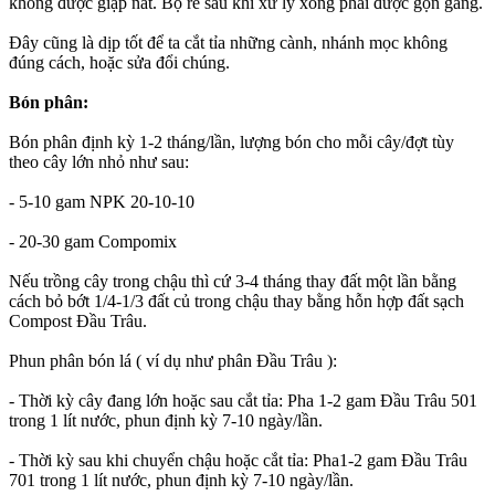
không được giập nát. Bộ rễ sau khi xử lý xong phải được gọn gàng.
Đây cũng là dịp tốt để ta cắt tỉa những cành, nhánh mọc không
đúng cách, hoặc sửa đổi chúng.
Bón phân:
Bón phân định kỳ 1-2 tháng/lần, lượng bón cho mỗi cây/đợt tùy
theo cây lớn nhỏ như sau:
- 5-10 gam NPK 20-10-10
- 20-30 gam Compomix
Nếu trồng cây trong chậu thì cứ 3-4 tháng thay đất một lần bằng
cách bỏ bớt 1/4-1/3 đất củ trong chậu thay bằng hỗn hợp đất sạch
Compost Đầu Trâu.
Phun phân bón lá ( ví dụ như phân Đầu Trâu ):
- Thời kỳ cây đang lớn hoặc sau cắt tỉa: Pha 1-2 gam Đầu Trâu 501
trong 1 lít nước, phun định kỳ 7-10 ngày/lần.
- Thời kỳ sau khi chuyển chậu hoặc cắt tỉa: Pha1-2 gam Đầu Trâu
701 trong 1 lít nước, phun định kỳ 7-10 ngày/lần.