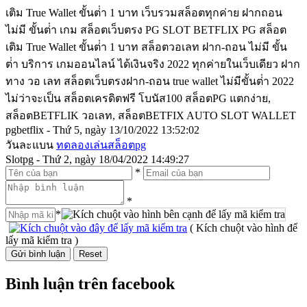
เติม True Wallet ขั้นต่ํา 1 บาท เว็บรวมสล็อตทุกค่าย ฝากถอน
ไม่มี ขั้นต่ํา เกม สล็อตเว็บตรง PG SLOT BETFLIX PG สล็อต
เติม True Wallet ขั้นต่ํา 1 บาท สล็อตวอเลท ฝาก-ถอน ไม่มี ขั้น
ต่ํา บริการ เกมออนไลน์ ได้เงินจริง 2022 ทุกค่ายในเว็บเดียว ฝาก
ทาง วอ เลท สล็อตเว็บตรงฝาก-ถอน true wallet ไม่มีขั้นต่ํา 2022
ไม่ว่าจะเป็น สล็อตเครดิตฟรี โบนัส100 สล็อตPG แตกง่าย,
สล็อตBETFLIK วอเลท, สล็อตBETFIX AUTO SLOT WALLET
pgbetflix - Thứ 5, ngày 13/10/2022 13:52:02
วันละแบน
ทดลองเล่นสล็อตpg
Slotpg - Thứ 2, ngày 18/04/2022 14:49:27
*
*
*
( Kích chuột vào hình để
lấy mã kiểm tra )
Bình luận trên facebook