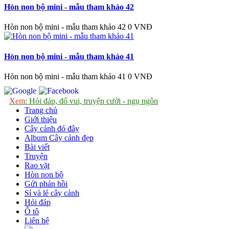
Hòn non bộ mini - mẫu tham khảo 42
Hòn non bộ mini - mẫu tham khảo 42
0 VNĐ
Hòn non bộ mini - mẫu tham khảo 41
Hòn non bộ mini - mẫu tham khảo 41
0 VNĐ
Xem:
Hỏi đáp, đố vui, truyện cười - ngụ ngôn
Trang chủ
Giới thiệu
Cây cảnh đó đây
Album Cây cảnh đẹp
Bài viết
Truyện
Rao vặt
Hòn non bộ
Gửi phản hồi
Sỉ và lẻ cây cảnh
Hỏi đáp
Ô tô
Liên hệ