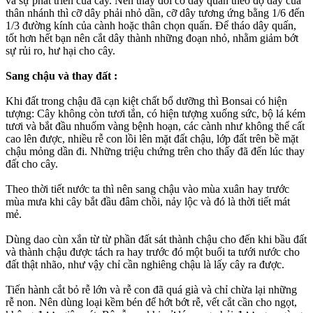
và sự phát triển của cây. Nên thay đổi cỡ dây quấn theo độ dày của
thân nhánh thì cỡ dây phải nhỏ dần, cỡ dây tương ứng bằng 1/6 đến
1/3 đường kính của cành hoặc thân chọn quấn. Để tháo dây quấn,
tốt hơn hết bạn nên cắt dây thành những đoạn nhỏ, nhằm giảm bớt
sự rủi ro, hư hại cho cây.
Sang chậu và thay đất :
Khi đất trong chậu đã cạn kiệt chất bổ dưỡng thì Bonsai có hiện
tượng: Cây không còn tươi tắn, có hiện tượng xuống sức, bộ lá kém
tươi và bắt đầu nhuốm vàng bệnh hoạn, các cành như không thể cất
cao lên được, nhiều rễ con lồi lên mặt đất chậu, lớp đất trên bề mặt
chậu mỏng dần đi. Những triệu chứng trên cho thấy đã đến lúc thay
đất cho cây.
Theo thời tiết nước ta thì nên sang chậu vào mùa xuân hay trước
mùa mưa khi cây bắt đầu đâm chồi, nảy lộc và đó là thời tiết mát
mẻ.
Dùng dao cùn xắn từ từ phần đất sát thành chậu cho đến khi bầu đất
và thành chậu được tách ra hay trước đó một buổi ta tưới nước cho
đất thật nhão, như vậy chỉ cần nghiêng chậu là lấy cây ra được.
Tiến hành cắt bỏ rễ lớn và rễ con đã quá già và chỉ chừa lại những
rễ non. Nên dùng loại kềm bén để hớt bớt rễ, vết cắt cần cho ngọt,