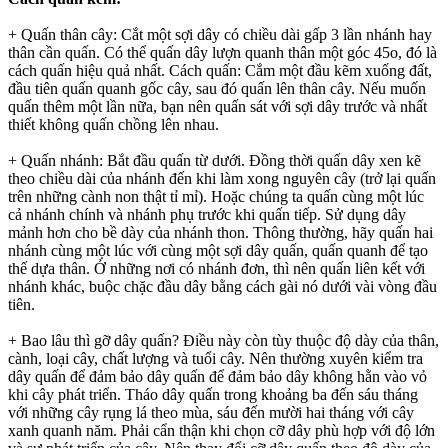
+ Quấn thân cây: Cắt một sợi dây có chiều dài gấp 3 lần nhánh hay
thân cần quấn. Có thể quấn dây lượn quanh thân một góc 45o, đó là
cách quấn hiệu quả nhất. Cách quấn: Cắm một đầu kẽm xuống đất,
đầu tiên quấn quanh gốc cây, sau đó quấn lên thân cây. Nếu muốn
quấn thêm một lần nữa, bạn nên quấn sát với sợi dây trước và nhất
thiết không quấn chồng lên nhau.
+ Quấn nhánh: Bắt đầu quấn từ dưới. Đồng thời quấn dây xen kẽ
theo chiều dài của nhánh đến khi làm xong nguyên cây (trở lại quấn
trên những cành non thật tỉ mỉ). Hoặc chúng ta quấn cùng một lúc
cả nhánh chính và nhánh phụ trước khi quấn tiếp. Sử dụng dây
mảnh hơn cho bề dày của nhánh thon. Thông thường, hãy quấn hai
nhánh cùng một lúc với cùng một sợi dây quấn, quấn quanh để tạo
thế dựa thân. Ở những nơi có nhánh đơn, thì nên quấn liên kết với
nhánh khác, buộc chặc đầu dây bằng cách gài nó dưới vài vòng đầu
tiên.
+ Bao lâu thì gỡ dây quấn? Điều này còn tùy thuộc độ dày của thân,
cành, loại cây, chất lượng và tuổi cây. Nên thường xuyên kiểm tra
dây quấn để đảm bảo dây quấn để đảm bảo dây không hằn vào vỏ
khi cây phát triển. Tháo dây quấn trong khoảng ba đến sáu tháng
với những cây rụng lá theo mùa, sáu đến mười hai tháng với cây
xanh quanh năm. Phải cẩn thận khi chọn cỡ dây phù hợp với độ lớn