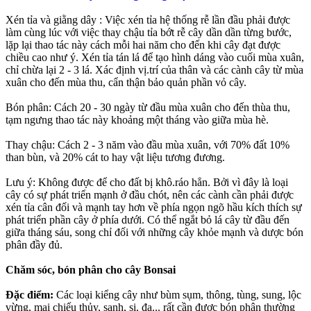
Xén tỉa và giằng dây : Việc xén tỉa hệ thống rễ lần đầu phải được
làm cùng lúc với việc thay chậu tỉa bớt rễ cây dần dần từng bước,
lặp lại thao tác này cách mỗi hai năm cho đến khi cây đạt được
chiều cao như ý. Xén tỉa tán lá để tạo hình dáng vào cuối mùa xuân,
chỉ chừa lại 2 - 3 lá. Xác định vị.trí của thân và các cành cây từ mùa
xuân cho đến mùa thu, cẩn thận bảo quản phần vỏ cây.
Bón phân: Cách 20 - 30 ngày từ đầu mùa xuân cho đến thùa thu,
tạm ngưng thao tác này khoảng một tháng vào giữa mùa hè.
Thay chậu: Cách 2 - 3 năm vào đầu mùa xuân, với 70% đất 10%
than bùn, và 20% cát to hay vật liệu tương đương.
Lưu ý: Không được để cho đất bị khô.ráo hẳn. Bởi vì đây là loại
cây có sự phát triển mạnh ở đầu chót, nên các cành cần phải được
xén tỉa cân đối và mạnh tay hơn về phía ngọn ngõ hầu kích thích sự
phát triển phần cây ở phía dưới. Có thể ngắt bỏ lá cây từ đầu đến
giữa tháng sáu, song chỉ đối với những cây khỏe mạnh và dược bón
phân đầy đủ.
Chăm sóc, bón phân cho cây Bonsai
Đặc điểm:
Các loại kiểng cây như bùm sụm, thông, tùng, sung, lộc
vừng, mai chiếu thủy, sanh, si, đa... rất cần được bón phân thường