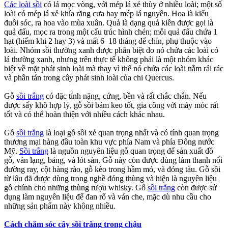
Các loài sồi
có lá mọc vòng, với mép lá xẻ thùy ở nhiều loài; một số
loài có mép lá xẻ khía răng cưa hay mép lá nguyên. Hoa là kiểu
đuôi sóc, ra hoa vào mùa xuân. Quả là dạng quả kiên được gọi là
quả đấu, mọc ra trong một cấu trúc hình chén; mỗi quả đấu chứa 1
hạt (hiếm khi 2 hay 3) và mất 6–18 tháng để chín, phụ thuộc vào
loài. Nhóm sồi thường xanh được phân biệt do nó chứa các loài có
lá thường xanh, nhưng trên thực tế không phải là một nhóm khác
biệt về mặt phát sinh loài mà thay vì thế nó chứa các loài nằm rải rác
và phân tán trong cây phát sinh loài của chi Quercus.
Gỗ
sồi trắng
có đặc tính nặng, cứng, bền và rất chắc chắn. Nếu
được sấy khô hợp lý, gỗ sồi bám keo tốt, gia công với máy móc rất
tốt và có thể hoàn thiện với nhiều cách khác nhau.
Gỗ
sồi trắng
là loại gỗ sồi xẻ quan trọng nhất và có tính quan trọng
thương mại hàng đầu toàn khu vực phía Nam và phía Đông nước
Mỹ.
Sồi trắng
là nguồn nguyên liệu gỗ quan trọng để sản xuất đồ
gỗ, ván lạng, bảng, và lót sàn. Gỗ này còn được dùng làm thanh nối
đường ray, cột hàng rào, gỗ kèo trong hầm mỏ, và đóng tàu. Gỗ sồi
từ lâu đã được dùng trong nghề đóng thùng và hiện là nguyên liệu
gỗ chính cho những thùng rượu whisky. Gỗ
sồi trắng
còn được sử
dụng làm nguyên liệu để đan rổ và ván che, mặc dù nhu cầu cho
những sản phẩm này không nhiều.
Cách chăm sóc cây sồi trắng trong chậu