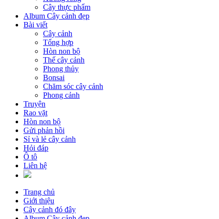
Cây thực phẩm
Album Cây cảnh đẹp
Bài viết
Cây cảnh
Tổng hợp
Hòn non bộ
Thế cây cảnh
Phong thủy
Bonsai
Chăm sóc cây cảnh
Phong cảnh
Truyện
Rao vặt
Hòn non bộ
Gửi phản hồi
Sỉ và lẻ cây cảnh
Hỏi đáp
Ô tô
Liên hệ
Trang chủ
Giới thiệu
Cây cảnh đó đây
Album Cây cảnh đẹp