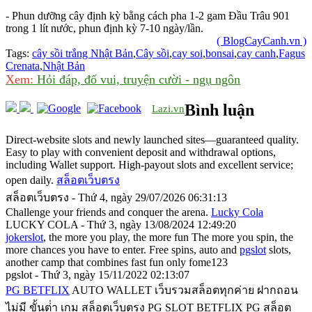
- Phun dưỡng cây định kỳ bằng cách pha 1-2 gam Đầu Trâu 901
trong 1 lít nước, phun định kỳ 7-10 ngày/lần.
( BlogCayCanh.vn )
Tags:
cây sồi trắng Nhật Bản
,
Cây sồi
,
cay soi
,
bonsai
,
cay canh
,
Fagus
Crenata
,
Nhật Bản
Xem:
Hỏi đáp, đố vui, truyện cười - ngụ ngôn
Bình luận
Lazi.vn
Direct-website slots and newly launched sites—guaranteed quality.
Easy to play with convenient deposit and withdrawal options,
including Wallet support. High-payout slots and excellent service;
open daily.
สล็อตเว็บตรง
สล็อตเว็บตรง - Thứ 4, ngày 29/07/2026 06:31:13
Challenge your friends and conquer the arena.
Lucky Cola
LUCKY COLA - Thứ 3, ngày 13/08/2024 12:49:20
jokerslot
, the more you play, the more fun The more you spin, the
more chances you have to enter. Free spins, auto and
pgslot
slots,
another camp that combines fast fun only fome123
pgslot - Thứ 3, ngày 15/11/2022 02:13:07
PG BETFLIX
AUTO WALLET เว็บรวมสล็อตทุกค่าย ฝากถอน
ไม่มี ขั้นต่ํา เกม สล็อตเว็บตรง PG SLOT BETFLIX PG สล็อต