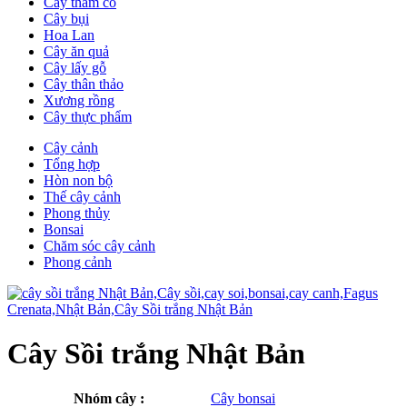
Cây thảm cỏ
Cây bụi
Hoa Lan
Cây ăn quả
Cây lấy gỗ
Cây thân thảo
Xương rồng
Cây thực phẩm
Cây cảnh
Tổng hợp
Hòn non bộ
Thế cây cảnh
Phong thủy
Bonsai
Chăm sóc cây cảnh
Phong cảnh
Cây Sồi trắng Nhật Bản
Nhóm cây :
Cây bonsai