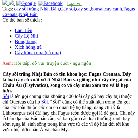
Lazi.vn
Tags:
cây sồi trắng Nhật Bản
,
Cây sồi
,
cay soi
,
bonsai
,
cay canh
,
Fagus
Crenata
,
Nhật Bản
Có thể bạn sẽ thích :
Lan Tiêu
Cây Lệ Nhi
Bòng bong
Xích hồng trà
Cây khoai nưa (củ nưa)
Xem:
Hỏi đáp, đố vui, truyện cười - ngụ ngôn
Cây sồi trắng Nhật Bản có tên khoa học: Fagus Crenata. Đây
là loại cây có xuất xứ ở Nhật Bản và giống như cây dẻ gai của
Châu Âu (F.sylvatica), song có vỏ cây màu xám tro và lá hẹp
hơn.
Sồi
là tên gọi chung của khoảng 400 loài cây gỗ hay cây bụi thuộc
chi Quercus của họ
Sồi
. "Sồi" cũng có thể xuất hiện trong tên gọi
của các loài thuộc các chi có quan hệ họ hàng, đáng chú ý là
Lithocarpus (sồi đá) hay chi Fagus (còn được gọi là dẻ gai). Chi này
là bản địa của Bắc bán cầu, và bao gồm các loài thường xanh hay
sớm rụng lá, sinh sống trong khu vực từ các vĩ độ hàn đới tới khu
vực nhiệt đới châu Á và châu Mỹ.