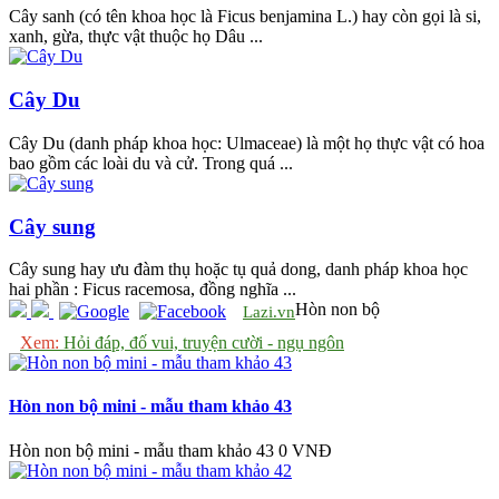
Cây sanh (có tên khoa học là Ficus benjamina L.) hay còn gọi là si,
xanh, gừa, thực vật thuộc họ Dâu ...
Cây Du
Cây Du (danh pháp khoa học: Ulmaceae) là một họ thực vật có hoa
bao gồm các loài du và cử. Trong quá ...
Cây sung
Cây sung hay ưu đàm thụ hoặc tụ quả dong, danh pháp khoa học
hai phần : Ficus racemosa, đồng nghĩa ...
Hòn non bộ
Lazi.vn
Xem:
Hỏi đáp, đố vui, truyện cười - ngụ ngôn
Hòn non bộ mini - mẫu tham khảo 43
Hòn non bộ mini - mẫu tham khảo 43
0 VNĐ