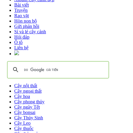
Bài viết
Truyện
Rao vặt
Hòn non bộ
Gửi phản hồi
Sỉ và lẻ cây cảnh
Hỏi đáp
Ô tô
Liên hệ
Cây nội thất
Cây ngoại thất
Cây hoa
Cây phong thủy
Cây ngày Tết
Cây bonsai
Cây Thủy Sinh
Cây Leo
Cây thuốc