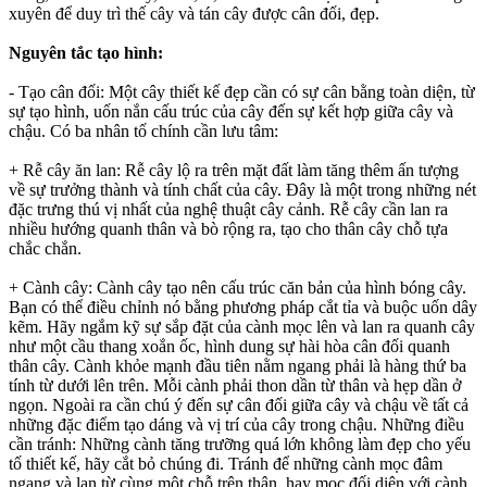
xuyên để duy trì thế cây và tán cây được cân đối, đẹp.
Nguyên tắc tạo hình:
- Tạo cân đối: Một cây thiết kế đẹp cần có sự cân bằng toàn diện, từ
sự tạo hình, uốn nắn cấu trúc của cây đến sự kết hợp giữa cây và
chậu. Có ba nhân tố chính cần lưu tâm:
+ Rễ cây ăn lan: Rễ cây lộ ra trên mặt đất làm tăng thêm ấn tượng
về sự trưởng thành và tính chất của cây. Đây là một trong những nét
đặc trưng thú vị nhất của nghệ thuật cây cảnh. Rễ cây cần lan ra
nhiều hướng quanh thân và bò rộng ra, tạo cho thân cây chỗ tựa
chắc chắn.
+ Cành cây: Cành cây tạo nên cấu trúc căn bản của hình bóng cây.
Bạn có thể điều chỉnh nó bằng phương pháp cắt tỉa và buộc uốn dây
kẽm. Hãy ngắm kỹ sự sắp đặt của cành mọc lên và lan ra quanh cây
như một cầu thang xoắn ốc, hình dung sự hài hòa cân đối quanh
thân cây. Cành khỏe mạnh đầu tiên nằm ngang phải là hàng thứ ba
tính từ dưới lên trên. Mỗi cành phải thon dần từ thân và hẹp dần ở
ngọn. Ngoài ra cần chú ý đến sự cân đối giữa cây và chậu về tất cả
những đặc điểm tạo dáng và vị trí của cây trong chậu. Những điều
cần tránh: Những cành tăng trưỡng quá lớn không làm đẹp cho yếu
tố thiết kế, hãy cắt bỏ chúng đi. Tránh để những cành mọc đâm
ngang và lan từ cùng một chỗ trên thân, hay mọc đối diện với cành