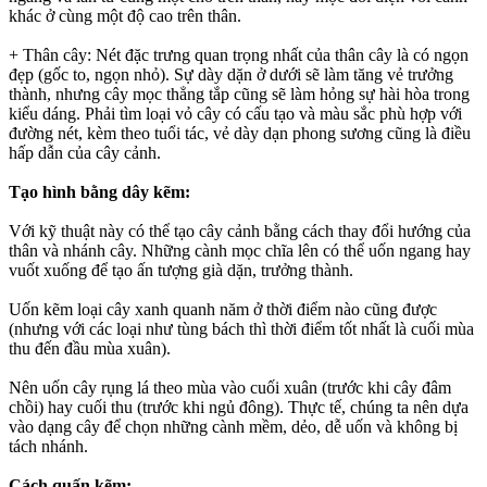
khác ở cùng một độ cao trên thân.
+ Thân cây: Nét đặc trưng quan trọng nhất của thân cây là có ngọn
đẹp (gốc to, ngọn nhỏ). Sự dày dặn ở dưới sẽ làm tăng vẻ trưởng
thành, nhưng cây mọc thẳng tắp cũng sẽ làm hỏng sự hài hòa trong
kiểu dáng. Phải tìm loại vỏ cây có cấu tạo và màu sắc phù hợp với
đường nét, kèm theo tuổi tác, vẻ dày dạn phong sương cũng là điều
hấp dẫn của cây cảnh.
Tạo hình bằng dây kẽm:
Với kỹ thuật này có thể tạo cây cảnh bằng cách thay đổi hướng của
thân và nhánh cây. Những cành mọc chĩa lên có thể uốn ngang hay
vuốt xuống để tạo ấn tượng già dặn, trưởng thành.
Uốn kẽm loại cây xanh quanh năm ở thời điểm nào cũng được
(nhưng với các loại như tùng bách thì thời điểm tốt nhất là cuối mùa
thu đến đầu mùa xuân).
Nên uốn cây rụng lá theo mùa vào cuối xuân (trước khi cây đâm
chồi) hay cuối thu (trước khi ngủ đông). Thực tế, chúng ta nên dựa
vào dạng cây để chọn những cành mềm, dẻo, dễ uốn và không bị
tách nhánh.
Cách quấn kẽm: