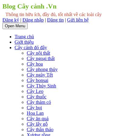
Blog Cây cảnh .Vn
Thông tin hữu ích, đầy đủ, tốt nhất về các loài cây
Đăng ký
|
Đăng nhập
|
Đăng tin
|
Gửi liên hệ
Open Menu
Trang chủ
Giới thiệu
Cây cảnh đó đây
Cây nội thất
Cây ngoại thất
Cây hoa
Cây phong thủy
Cây ngày Tết
Cây bonsai
Cây Thủy Sinh
Cây Leo
Cây thuốc
Cây thảm cỏ
Cây bụi
Hoa Lan
Cây ăn quả
Cây lấy gỗ
Cây thân thảo
Xương rồng