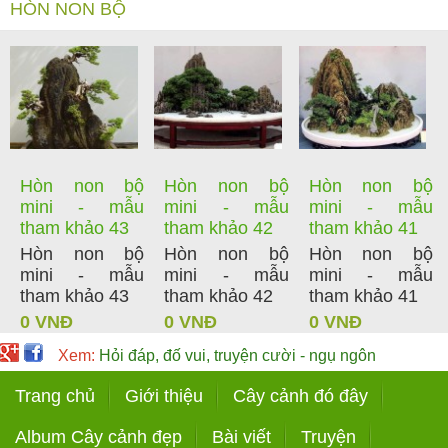
HÒN NON BỘ
Hòn non bộ
Hòn non bộ
Hòn non bộ
mini - mẫu
mini - mẫu
mini - mẫu
tham khảo 43
tham khảo 42
tham khảo 41
Hòn non bộ
Hòn non bộ
Hòn non bộ
mini - mẫu
mini - mẫu
mini - mẫu
tham khảo 43
tham khảo 42
tham khảo 41
0 VNĐ
0 VNĐ
0 VNĐ
Xem:
Hỏi đáp, đố vui, truyện cười - ngụ ngôn
Trang chủ
Giới thiệu
Cây cảnh đó đây
Album Cây cảnh đẹp
Bài viết
Truyện