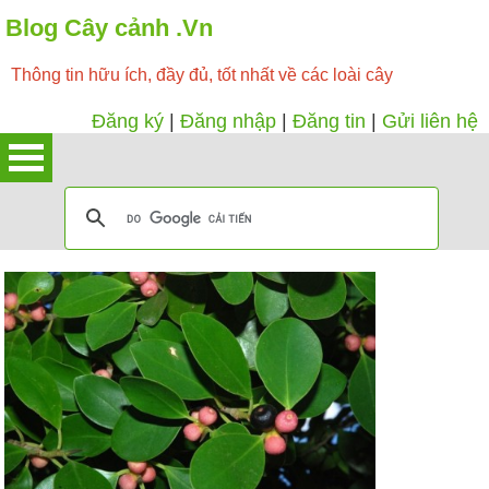
Blog Cây cảnh .Vn
Thông tin hữu ích, đầy đủ, tốt nhất về các loài cây
Đăng ký
|
Đăng nhập
|
Đăng tin
|
Gửi liên hệ