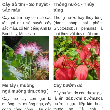
Cây Sò tím - Sò huyết -
Thông nước - Thủy
Sắc màu
tùng
Cây sò tím hay còn có các
Thông nước hay thủy tùng
tên gọi như sò huyết, cây
(danh pháp hai phần:
sắc màu, có tên tiếng Anh là
Glyptostrobus pensilis) là
Boot Lily, Moses in ...
loài thực vật duy nhất còn ...
Me tây ( muồng
Cây bướm đỏ
ngủ,muồng tím,còng )
Cây bướm đỏ còn được gọi
là én đỏ,bươm bướm,hoa
Cây me tây còn gọi là
bướm, ngọc diệp kim hoa,
muồng tím, muồng ngủ, cây
thuộc họ Cà phê (
còng, còng còng,... tại các