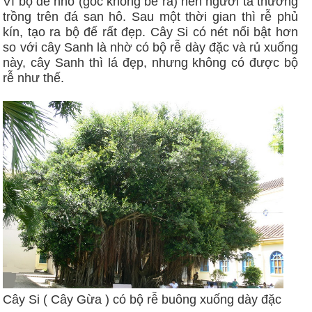
Vì bộ đế nhỏ (gốc không bè ra) nên người ta thường
trồng trên đá san hô. Sau một thời gian thì rễ phủ
kín, tạo ra bộ đế rất đẹp. Cây Si có nét nổi bật hơn
so với cây Sanh là nhờ có bộ rễ dày đặc và rủ xuống
này, cây Sanh thì lá đẹp, nhưng không có được bộ
rễ như thế.
Cây Si ( Cây Gừa ) có bộ rễ buông xuống dày đặc