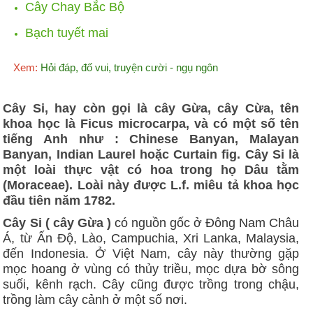
Cây Chay Bắc Bộ
Bạch tuyết mai
Xem:
Hỏi đáp, đố vui, truyện cười - ngụ ngôn
Cây Si, hay còn gọi là cây Gừa, cây Cừa, tên
khoa học là Ficus microcarpa, và có một số tên
tiếng Anh như : Chinese Banyan, Malayan
Banyan, Indian Laurel hoặc Curtain fig. Cây Si là
một loài thực vật có hoa trong họ Dâu tằm
(Moraceae). Loài này được L.f. miêu tả khoa học
đầu tiên năm 1782.
Cây Si ( cây Gừa )
có nguồn gốc ở Đông Nam Châu
Á, từ Ấn Độ, Lào, Campuchia, Xri Lanka, Malaysia,
đến Indonesia. Ở Việt Nam, cây này thường gặp
mọc hoang ở vùng có thủy triều, mọc dựa bờ sông
suối, kênh rạch. Cây cũng được trồng trong chậu,
trồng làm cây cảnh ở một số nơi.