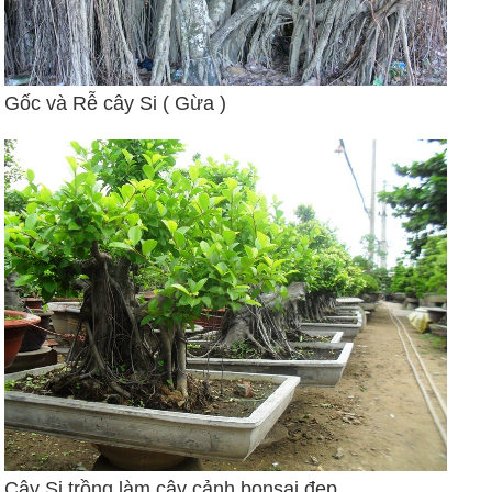
Gốc và Rễ cây Si ( Gừa )​
Cây Si trồng làm cây cảnh bonsai đẹp