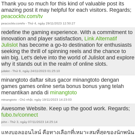
Thank you so much for this kind of valuable post its
amazing post it may helpful for each visitors. Regards;
peacocktv.com/tv
peacocktv.com/tv - Thứ 4, ngày 29/11/2023 12:50:27
redefine the gaming experience. With a commitment to
innovation and player satisfaction,
Link Alternatif
Julislot
has become a go-to destination for enthusiasts
seeking the thrill of spinning reels and the chance to
win big. Let's delve into the world of Julislot and explore
why it stands out in the realm of online slots.
julislot - Thứ 6, ngày 24/11/2023 01:25:10
minangtoto daftar situs gacor minangtoto dengan
games games online serta bonus bonus yang telah
menantikan anda di
minangtoto
minangtoto - Chủ nhật, ngày 19/11/2023 14:23:03
Awesome Website. Keep up the good work. Regards;
fubo.tv/connect
john - Thứ 3, ngày 07/11/2023 14:25:14
แทงบอลออนไลน์ คือทางเลือกที่เหมาะสมที่สุดของนักพนัน