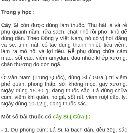
Trong y học :
Cây Si
còn được dùng làm thuốc. Thu hái lá và rễ
phụ quanh năm, rửa sạch, chặt nhỏ rồi phơi khô để
dùng dần. Theo Đông y Việt Nam, nó có vị hơi đắng
và se, tính mát; có tác dụng thanh nhiệt, tiêu viêm,
làm ra mồ hôi và lợi tiểu. Rễ phụ dùng chữa cảm
mạo, sốt cao, viêm amydan, đau nhức khớp xương,
chấn thương do đòn ngã.
Ở Vân Nam (Trung Quốc), dùng Si ( Gừa ) trị viêm
phế quản, phong thấp, sởi không mọc, gẫy xương.
Ngày dùng 15-30 g, dạng thuốc sắc. Lá dùng chữa
cúm, viêm khí quản, ho gà, sốt rét, viêm ruột cấp, lỵ.
Ngày dùng 10-12 g, dạng thuốc sắc.
Một số bài thuốc có
cây Si ( Gừa )
:
- 1. Dự phòng cúm: Lá Si, lá bạch đàn, đều 30g, sắc