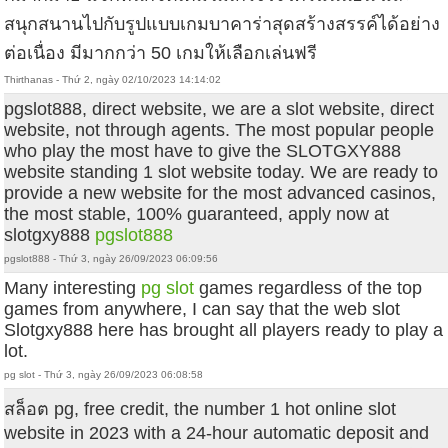
สนุกสนานไปกับรูปแบบเกมบาคาร่าสุดสร้างสรรค์ได้อย่าง
ต่อเนื่อง มีมากกว่า 50 เกมให้เลือกเล่นฟรี
Thirthanas - Thứ 2, ngày 02/10/2023 14:14:02
pgslot888, direct website, we are a slot website, direct
website, not through agents. The most popular people
who play the most have to give the SLOTGXY888
website standing 1 slot website today. We are ready to
provide a new website for the most advanced casinos,
the most stable, 100% guaranteed, apply now at
slotgxy888
pgslot888
pgslot888 - Thứ 3, ngày 26/09/2023 06:09:56
Many interesting
pg slot
games regardless of the top
games from anywhere, I can say that the web slot
Slotgxy888 here has brought all players ready to play a
lot.
pg slot - Thứ 3, ngày 26/09/2023 06:08:58
สล็อต pg, free credit, the number 1 hot online slot
website in 2023 with a 24-hour automatic deposit and