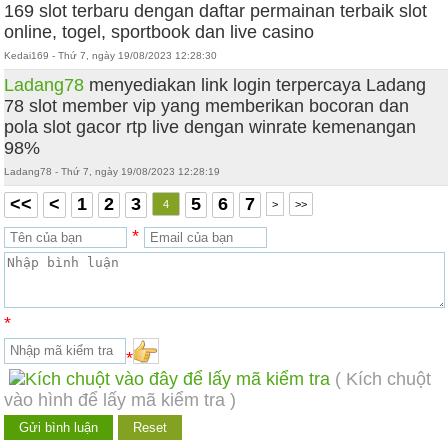
169 slot terbaru dengan daftar permainan terbaik slot
online, togel, sportbook dan live casino
Kedai169 - Thứ 7, ngày 19/08/2023 12:28:30
Ladang78
menyediakan link login terpercaya Ladang
78 slot member vip yang memberikan bocoran dan
pola slot gacor rtp live dengan winrate kemenangan
98%
Ladang78 - Thứ 7, ngày 19/08/2023 12:28:19
<<
<
1
2
3
5
6
7
4
>
>>
*
*
*
( Kích chuột
vào hình để lấy mã kiểm tra )