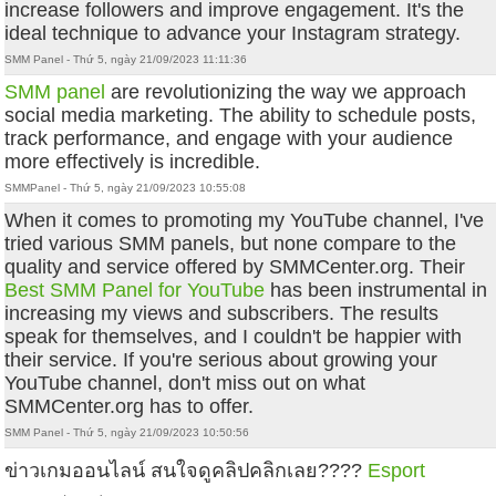
increase followers and improve engagement. It's the
ideal technique to advance your Instagram strategy.
SMM Panel - Thứ 5, ngày 21/09/2023 11:11:36
SMM panel
are revolutionizing the way we approach
social media marketing. The ability to schedule posts,
track performance, and engage with your audience
more effectively is incredible.
SMMPanel - Thứ 5, ngày 21/09/2023 10:55:08
When it comes to promoting my YouTube channel, I've
tried various SMM panels, but none compare to the
quality and service offered by SMMCenter.org. Their
Best SMM Panel for YouTube
has been instrumental in
increasing my views and subscribers. The results
speak for themselves, and I couldn't be happier with
their service. If you're serious about growing your
YouTube channel, don't miss out on what
SMMCenter.org has to offer.
SMM Panel - Thứ 5, ngày 21/09/2023 10:50:56
ข่าวเกมออนไลน์ สนใจดูคลิปคลิกเลย????
Esport