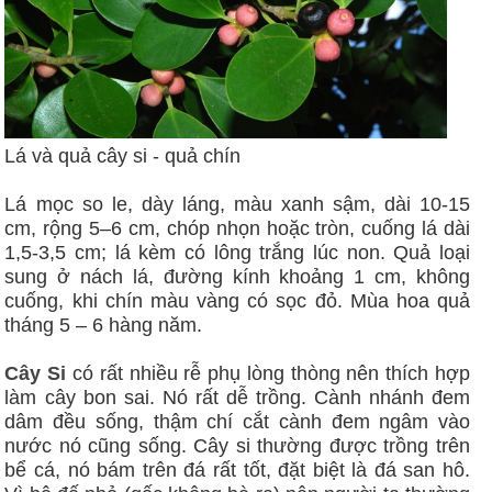
Lá và quả cây si - quả chín
Lá mọc so le, dày láng, màu xanh sậm, dài 10-15
cm, rộng 5–6 cm, chóp nhọn hoặc tròn, cuống lá dài
1,5-3,5 cm; lá kèm có lông trắng lúc non. Quả loại
sung ở nách lá, đường kính khoảng 1 cm, không
cuống, khi chín màu vàng có sọc đỏ. Mùa hoa quả
tháng 5 – 6 hàng năm.
Cây Si
có rất nhiều rễ phụ lòng thòng nên thích hợp
làm cây bon sai. Nó rất dễ trồng. Cành nhánh đem
dâm đều sống, thậm chí cắt cành đem ngâm vào
nước nó cũng sống. Cây si thường được trồng trên
bể cá, nó bám trên đá rất tốt, đặt biệt là đá san hô.