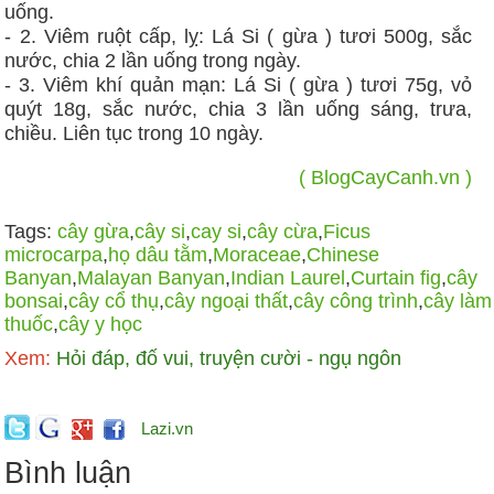
uống.
- 2. Viêm ruột cấp, lỵ: Lá Si ( gừa ) tươi 500g, sắc
nước, chia 2 lần uống trong ngày.
- 3. Viêm khí quản mạn: Lá Si ( gừa ) tươi 75g, vỏ
quýt 18g, sắc nước, chia 3 lần uống sáng, trưa,
chiều. Liên tục trong 10 ngày.
( BlogCayCanh.vn )
Tags:
cây gừa
,
cây si
,
cay si
,
cây cừa
,
Ficus
microcarpa
,
họ dâu tằm
,
Moraceae
,
Chinese
Banyan
,
Malayan Banyan
,
Indian Laurel
,
Curtain fig
,
cây
bonsai
,
cây cổ thụ
,
cây ngoại thất
,
cây công trình
,
cây làm
thuốc
,
cây y học
Xem:
Hỏi đáp, đố vui, truyện cười - ngụ ngôn
Lazi.vn
Bình luận