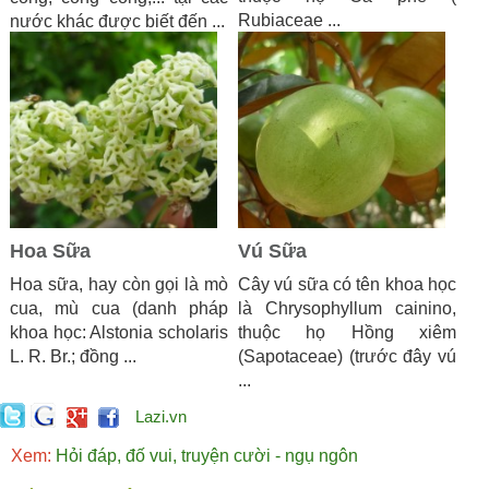
Rubiaceae ...
nước khác được biết đến ...
Hoa Sữa
Vú Sữa
Hoa sữa, hay còn gọi là mò
Cây vú sữa có tên khoa học
cua, mù cua (danh pháp
là Chrysophyllum cainino,
khoa học: Alstonia scholaris
thuộc họ Hồng xiêm
L. R. Br.; đồng ...
(Sapotaceae) (trước đây vú
...
Lazi.vn
Xem:
Hỏi đáp, đố vui, truyện cười - ngụ ngôn