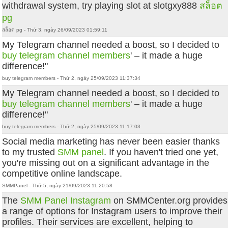
withdrawal system, try playing slot at slotgxy888
สล็อต
pg
สล็อต pg - Thứ 3, ngày 26/09/2023 01:59:11
My Telegram channel needed a boost, so I decided to
buy telegram channel members
' – it made a huge
difference!"
buy telegram members - Thứ 2, ngày 25/09/2023 11:37:34
My Telegram channel needed a boost, so I decided to
buy telegram channel members
' – it made a huge
difference!"
buy telegram members - Thứ 2, ngày 25/09/2023 11:17:03
Social media marketing has never been easier thanks
to my trusted
SMM panel
. If you haven't tried one yet,
you're missing out on a significant advantage in the
competitive online landscape.
SMMPanel - Thứ 5, ngày 21/09/2023 11:20:58
The
SMM Panel Instagram
on SMMCenter.org provides
a range of options for Instagram users to improve their
profiles. Their services are excellent, helping to