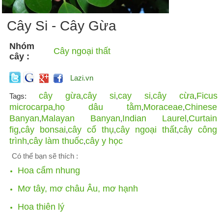
Cây Si - Cây Gừa
Nhóm
Cây ngoại thất
cây :
Lazi.vn
cây gừa
cây si
cay si
cây cừa
Ficus
Tags:
,
,
,
,
microcarpa
họ dâu tằm
Moraceae
Chinese
,
,
,
Banyan
Malayan Banyan
Indian Laurel
Curtain
,
,
,
fig
cây bonsai
cây cổ thụ
cây ngoại thất
cây công
,
,
,
,
trình
cây làm thuốc
cây y học
,
,
Có thể bạn sẽ thích :
Hoa cẩm nhung
Mơ tây, mơ châu Âu, mơ hạnh
Hoa thiên lý