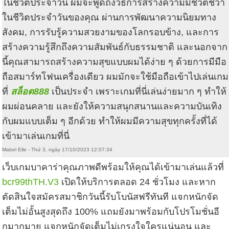
ในชีวิตประจำวัน ผมจะพูดถึงวิธีการสร้างความมีชีวิตชีวา
ในชีวิตประจำวันของคุณ ผ่านการพัฒนาความนิยมทาง
สังคม, การรับรู้ความสวยงามของโลกรอบข้าง, และการ
สร้างความรู้สึกถึงความสัมพันธ์กับธรรมชาติ และนอกจาก
นี้คุณสามารถสร้างความสุขแบบผมได้ง่าย ๆ ด้วยการมีมือ
ถือสมาร์ทโฟนเครื่องเดียว ผมมักจะใช้มือถือเข้าไปเล่นเกม
ที่
สล็อต888
เป็นประจำ เพราะเกมที่นี่เล่นง่ายมาก ๆ ทำให้
ผมผ่อนคลาย และยังให้ความสนุกสนานและความบันเทิง
กับผมแบบเต็ม ๆ อีกด้วย ทำให้ผมมีความสุขทุกครั้งที่ได้
เข้ามาเล่นเกมที่นี่
Mabel Elle - Thứ 3, ngày 17/10/2023 12:07:34
เว็บเกมบาคาร่าคุณภาพดีพร้อมให้คุณได้เข้ามาเล่นแล้วที่
bcr99thTH.V3
เปิดให้บริการตลอด 24 ชั่วโมง และหาก
ตัดสินใจสมัครสมาชิกวันนี้รับโบนัสฟรีทันที แจกหนักจัด
เต็มไม่อั้นสูงสุดถึง 100% แถมยังมาพร้อมกับโปรโมชั่นอี
กมากมาย แจกหนักจัดเต็มไม่เกรงใจใครแน่นอน และ