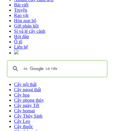
Bài viết
Truyện
Rao vặt
Hòn non bộ
Gửi phản hồi
Sỉ và lẻ cây cảnh
Hỏi đáp
Ô tô
Liên hệ
Cây nội thất
Cây ngoại thất
Cây hoa
Cây phong thủy
Cây ngày Tết
Cây bonsai
Cây Thủy Sinh
Cây Leo
Cây thuốc