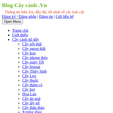
Blog Cây cảnh .Vn
Thông tin hữu ích, đầy đủ, tốt nhất về các loài cây
Đăng ký
|
Đăng nhập
|
Đăng tin
|
Gửi liên hệ
Open Menu
Trang chủ
Giới thiệu
Cây cảnh đó đây
Cây nội thất
Cây ngoại thất
Cây hoa
Cây phong thủy
Cây ngày Tết
Cây bonsai
Cây Thủy Sinh
Cây Leo
Cây thuốc
Cây thảm cỏ
Cây bụi
Hoa Lan
Cây ăn quả
Cây lấy gỗ
Cây thân thảo
Xương rồng