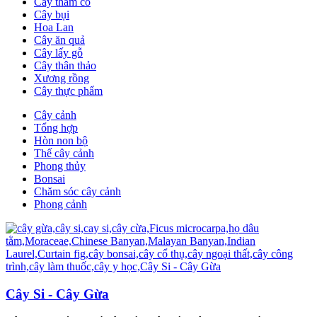
Cây thảm cỏ
Cây bụi
Hoa Lan
Cây ăn quả
Cây lấy gỗ
Cây thân thảo
Xương rồng
Cây thực phẩm
Cây cảnh
Tổng hợp
Hòn non bộ
Thế cây cảnh
Phong thủy
Bonsai
Chăm sóc cây cảnh
Phong cảnh
Cây Si - Cây Gừa