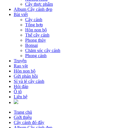
Cây thực phẩm
Album Cây cảnh đẹp
Bài viết
Cây cảnh
Tổng hợp
Hòn non bộ
Thế cây cảnh
Phong thủy
Bonsai
Chăm sóc cây cảnh
Phong cảnh
Truyện
Rao vặt
Hòn non bộ
Gửi phản hồi
Sỉ và lẻ cây cảnh
Hỏi đáp
Ô tô
Liên hệ
Trang chủ
Giới thiệu
Cây cảnh đó đây
Album Cây cảnh đẹp