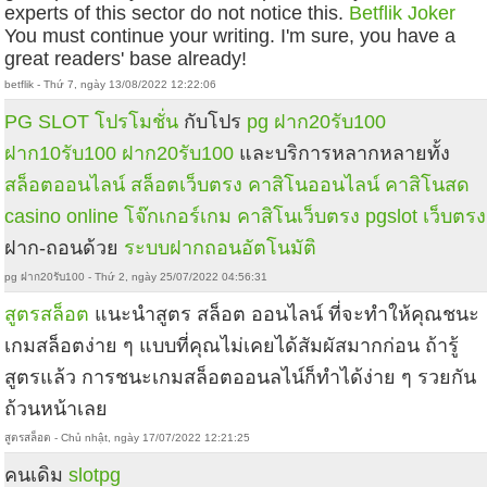
experts of this sector do not notice this.
Betflik Joker
You must continue your writing. I'm sure, you have a
great readers' base already!
betflik - Thứ 7, ngày 13/08/2022 12:22:06
PG SLOT โปรโมชั่น
กับโปร
pg ฝาก20รับ100
ฝาก10รับ100
ฝาก20รับ100
และบริการหลากหลายทั้ง
สล็อตออนไลน์
สล็อตเว็บตรง
คาสิโนออนไลน์
คาสิโนสด
casino online
โจ๊กเกอร์เกม
คาสิโนเว็บตรง
pgslot เว็บตรง
ฝาก-ถอนด้วย
ระบบฝากถอนอัตโนมัติ
pg ฝาก20รับ100 - Thứ 2, ngày 25/07/2022 04:56:31
สูตรสล็อต
แนะนำสูตร สล็อต ออนไลน์ ที่จะทำให้คุณชนะ
เกมสล็อตง่าย ๆ แบบที่คุณไม่เคยได้สัมผัสมากก่อน ถ้ารู้
สูตรแล้ว การชนะเกมสล็อตออนลไน์ก็ทำได้ง่าย ๆ รวยกัน
ถ้วนหน้าเลย
สูตรสล็อต - Chủ nhật, ngày 17/07/2022 12:21:25
คนเดิม
slotpg