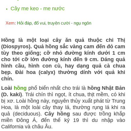
Cây me keo - me nước
Xem:
Hỏi đáp, đố vui, truyện cười - ngụ ngôn
Hồng là một loại cây ăn quả thuộc chi Thị
(Diospyros). Quả hồng sắc vàng cam đến đỏ cam
tùy theo giống; cỡ nhỏ đường kính dưới 1 cm
cho tới cỡ lớn đường kính đến 9 cm. Dáng quả
hình cầu, hình con cù, hay dạng quả cà chua
bẹp. Đài hoa (calyx) thường dính với quả khi
chín.
Loài
hồng
phổ biến nhất cho trái là
hồng Nhật Bản
(D. kaki)
. Trái chín thì ngọt, ít chua, thịt mềm, có khi
bị xơ. Loài hồng này, nguyên thủy xuất phát từ Trung
Hoa, là một loài cây thay lá, thường rụng lá khi ra
quả (deciduous).
Cây hồng
sau được trồng khắp
miền Đông Á, đến thế kỷ 19 thì du nhập vào
California và châu Âu.