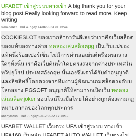
UFABET เข้าสู่ระบบทางเข้า
A big thank you for your
blog post.Really looking forward to read more. Keep
writing
siamufabet - Thứ 4, ngày 14/06/2023 01:16:44
COOKIESLOT ของเรากล้าการันตีเลยว่าเราคือเว็บสล็อต
ของแท้ของทางค่าย
ทดลองเล่นสล็อตpg
เป็นเว็บแม่ของ
แท้หนึ่งร้อยเปอร์เซ็น ไม่มีการผ่านเอเย่นต์หรือคนกลาง
ใดๆทั้งนั้น เราคือเว็บต้นน้ำโดยตรงส่งจากต่างประเทศใน
ทวีปยุโรป ประเทศอังกฤษ นั้นเองซึ่งเราได้รับคำอนุญาติ
และลิขสิทธิ์โดยตรงจากทีมงานผู้พัฒนาเกมสล็อตระดับบ
โลกอย่าง PGSOFT อนุญาติให้สามารถเปิดเว็บ
ทดลอง
เล่นสล็อตjoker
ออนไลน์ในเมือไทยได้อย่างถูกต้องตามกฏ
หมายสากลของโลกทุกประการ
anonymous - Thứ 7, ngày 03/12/2022 17:10:12
UFABET WALLET เว็บตรง UFA เข้าสู่ระบบ ทางเข้า
UFA168 เว็บหลัก UFABET AUTO WALLET เว็บตรงไม่