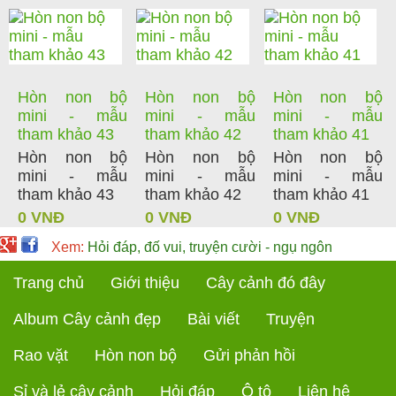
Hòn non bộ
Hòn non bộ
Hòn non bộ
mini - mẫu
mini - mẫu
mini - mẫu
tham khảo 43
tham khảo 42
tham khảo 41
Hòn non bộ
Hòn non bộ
Hòn non bộ
mini - mẫu
mini - mẫu
mini - mẫu
tham khảo 43
tham khảo 42
tham khảo 41
0 VNĐ
0 VNĐ
0 VNĐ
Xem:
Hỏi đáp, đố vui, truyện cười - ngụ ngôn
Trang chủ
Giới thiệu
Cây cảnh đó đây
Album Cây cảnh đẹp
Bài viết
Truyện
Rao vặt
Hòn non bộ
Gửi phản hồi
Sỉ và lẻ cây cảnh
Hỏi đáp
Ô tô
Liên hệ