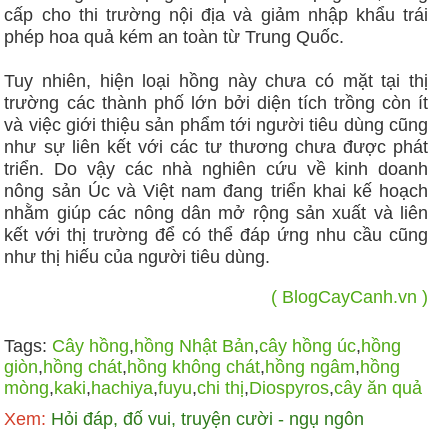
cấp cho thi trường nội địa và giảm nhập khẩu trái
phép hoa quả kém an toàn từ Trung Quốc.
Tuy nhiên, hiện loại hồng này chưa có mặt tại thị
trường các thành phố lớn bởi diện tích trồng còn ít
và việc giới thiệu sản phẩm tới người tiêu dùng cũng
như sự liên kết với các tư thương chưa được phát
triển. Do vậy các nhà nghiên cứu về kinh doanh
nông sản Úc và Việt nam đang triển khai kế hoạch
nhằm giúp các nông dân mở rộng sản xuất và liên
kết với thị trường để có thể đáp ứng nhu cầu cũng
như thị hiếu của người tiêu dùng.
( BlogCayCanh.vn )
Tags:
Cây hồng
,
hồng Nhật Bản
,
cây hồng úc
,
hồng
giòn
,
hồng chát
,
hồng không chát
,
hồng ngâm
,
hồng
mòng
,
kaki
,
hachiya
,
fuyu
,
chi thị
,
Diospyros
,
cây ăn quả
Xem:
Hỏi đáp, đố vui, truyện cười - ngụ ngôn