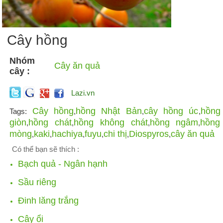
Cây hồng
Nhóm
Cây ăn quả
cây :
Lazi.vn
Cây hồng
hồng Nhật Bản
cây hồng úc
hồng
Tags:
,
,
,
giòn
hồng chát
hồng không chát
hồng ngâm
hồng
,
,
,
,
mòng
kaki
hachiya
fuyu
chi thị
Diospyros
cây ăn quả
,
,
,
,
,
,
Có thể bạn sẽ thích :
Bạch quả - Ngân hạnh
Sầu riêng
Đinh lăng trắng
Cây ổi