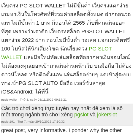
เว็บตรง PG SLOT WALLET ไม่มีขั้นต่ํา เว็บตรงแตกง่าย
เกมหาเงินในโทรศัพท์ที่รวมค่ายสล็อตทั้งหมด ฝากถอนวอ
เลท ไม่มีขั้นต่ํา 1 บาท ก็ถอนได้ 2565 เว็บที่คนเล่นเยอะ
ที่สุด เพราะว่าเราคือ เว็บตรงสล็อต PGSLOT WALLET
แตกง่าย 2022 ฝาก ถอนไม่มีขั้นต่ำ วอเลท แจกเครดิตฟรี
100 โบนัสให้นักเสี่ยงโชค นักเสี่ยงดวง
PG SLOT
WALLET
และมือใหม่หัดเล่นสล็อตที่อยากหาเงินออนไลน์
ไม่ต้องลงทุนเยอะเข้ามาเล่นผ่านหน้าเว็บ บนมือถือ ไม่ต้อง
ดาวน์โหลด หรือติดตั้งแอพ เล่นสล็อตง่ายๆ แค่เข้าสู่ระบบ
ทางเข้าPG SLOT AUTO มือถือ เวอร์ชั่นล่าสุด
iOS&Android; ได้ที่นี้
pgslotwallet - Thứ 3, ngày 08/11/2022 09:12:21
Các trò chơi xèng trực tuyến hay nhất để xem là số
một trong ngành trò chơi xèng
pgslot
và
jokerslot
pgslot191 - Thứ 7, ngày 29/10/2022 17:10:32
great post, very informative. I ponder why the other