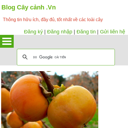
Blog Cây cảnh .Vn
Thông tin hữu ích, đầy đủ, tốt nhất về các loài cây
Đăng ký
|
Đăng nhập
|
Đăng tin
|
Gửi liên hệ