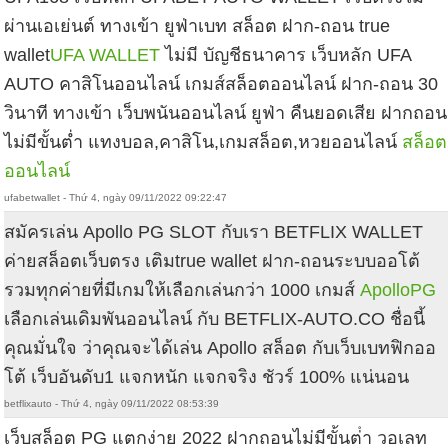
ผ่านเอเย่นต์ ทางเข้า ยูฟ่าเบท สล็อต ฝาก-ถอน true
wallet
UFA WALLET
ไม่มี บัญชีธนาคาร เว็บหลัก UFA
AUTO คาสิโนออนไลน์ เกมส์สล็อตออนไลน์ ฝาก-ถอน 30
วินาที ทางเข้า เว็บพนันออนไลน์ ยูฟ่า คืนยอดเสีย ฝากถอน
ไม่มีขั้นต่ำ แทงบอล,คาสิโน,เกมสล็อต,หวยออนไลน์
สล็อต
ออนไลน์
ufabetwallet - Thứ 4, ngày 09/11/2022 09:22:47
สมัครเล่น Apollo PG SLOT กับเรา BETFLIX WALLET
ค่ายสล็อตเว็บตรง เติมtrue wallet ฝาก-ถอนระบบออโต้
รวมทุกค่ายที่มีเกมให้เลือกเล่นกว่า 1000 เกมส์
ApolloPG
เลือกเล่นเดิมพันออนไลน์ กับ BETFLIX-AUTO.CO ชื่อนี้
คุณมั่นใจ ว่าคุณจะได้เล่น Apollo สล็อต กับเว็บเบทฟิกออ
โต้ เว็บอันดับ1 แจกหนัก แจกจริง ชัวร์ 100% แน่นอน
betflixauto - Thứ 4, ngày 09/11/2022 08:53:39
เว็บสล็อต PG แตกง่าย 2022 ฝากถอนไม่มีขั้นต่ํา วอเลท