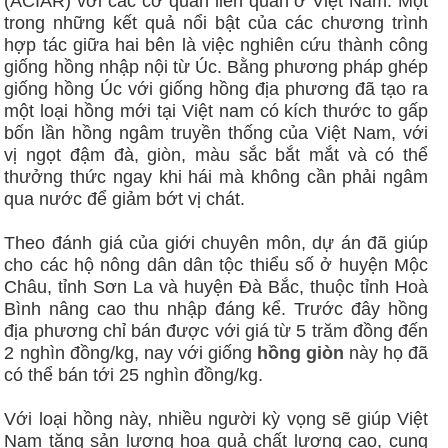
(ACIAR) với các cơ quan liên quan ở Việt Nam. Một
trong những kết quả nổi bật của các chương trình
hợp tác giữa hai bên là việc nghiên cứu thành công
giống hồng nhập nội từ Úc. Bằng phương pháp ghép
giống hồng Úc với giống hồng địa phương đã tạo ra
một loại hồng mới tại Việt nam có kích thước to gấp
bốn lần hồng ngâm truyền thống của Việt Nam, với
vị ngọt đậm đà, giòn, màu sắc bắt mắt và có thể
thưởng thức ngay khi hái mà không cần phải ngâm
qua nước để giảm bớt vị chát.
Theo đánh giá của giới chuyên môn, dự án đã giúp
cho các hộ nông dân dân tộc thiểu số ở huyện Mộc
Châu, tỉnh Sơn La và huyện Đà Bắc, thuộc tỉnh Hoà
Bình nâng cao thu nhập đáng kể. Trước đây hồng
địa phương chỉ bán được với giá từ 5 trăm đồng đến
2 nghìn đồng/kg, nay với giống
hồng giòn
này họ đã
có thể bán tới 25 nghìn đồng/kg.
Với loại hồng này, nhiều người kỳ vọng sẽ giúp Việt
Nam tăng sản lượng hoa quả chất lượng cao, cung