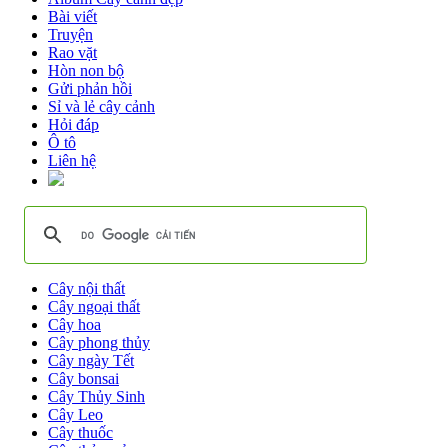
Bài viết
Truyện
Rao vặt
Hòn non bộ
Gửi phản hồi
Sỉ và lẻ cây cảnh
Hỏi đáp
Ô tô
Liên hệ
Cây nội thất
Cây ngoại thất
Cây hoa
Cây phong thủy
Cây ngày Tết
Cây bonsai
Cây Thủy Sinh
Cây Leo
Cây thuốc