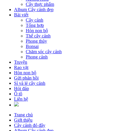
Cây thực phẩm
Album Cây cảnh đẹp
Bài viết
Cây cảnh
Tổng hợp
Hòn non bộ
Thế cây cảnh
Phong thủy
Bonsai
Chăm sóc cây cảnh
Phong cảnh
Truyện
Rao vặt
Hòn non bộ
Gửi phản hồi
Sỉ và lẻ cây cảnh
Hỏi đáp
Ô tô
Liên hệ
Trang chủ
Giới thiệu
Cây cảnh đó đây
Album Cây cảnh đẹp