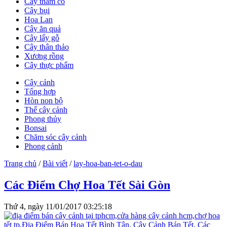
Cây thảm cỏ
Cây bụi
Hoa Lan
Cây ăn quả
Cây lấy gỗ
Cây thân thảo
Xương rồng
Cây thực phẩm
Cây cảnh
Tổng hợp
Hòn non bộ
Thế cây cảnh
Phong thủy
Bonsai
Chăm sóc cây cảnh
Phong cảnh
Trang chủ
/
Bài viết
/
lay-hoa-ban-tet-o-dau
Các Điểm Chợ Hoa Tết Sài Gòn
Thứ 4, ngày 11/01/2017 03:25:18