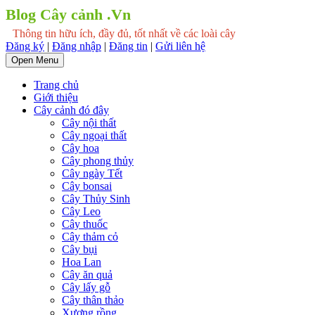
Blog Cây cảnh .Vn
Thông tin hữu ích, đầy đủ, tốt nhất về các loài cây
Đăng ký
|
Đăng nhập
|
Đăng tin
|
Gửi liên hệ
Open Menu
Trang chủ
Giới thiệu
Cây cảnh đó đây
Cây nội thất
Cây ngoại thất
Cây hoa
Cây phong thủy
Cây ngày Tết
Cây bonsai
Cây Thủy Sinh
Cây Leo
Cây thuốc
Cây thảm cỏ
Cây bụi
Hoa Lan
Cây ăn quả
Cây lấy gỗ
Cây thân thảo
Xương rồng