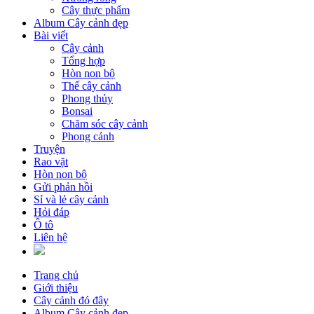
Cây thực phẩm
Album Cây cảnh đẹp
Bài viết
Cây cảnh
Tổng hợp
Hòn non bộ
Thế cây cảnh
Phong thủy
Bonsai
Chăm sóc cây cảnh
Phong cảnh
Truyện
Rao vặt
Hòn non bộ
Gửi phản hồi
Sỉ và lẻ cây cảnh
Hỏi đáp
Ô tô
Liên hệ
Trang chủ
Giới thiệu
Cây cảnh đó đây
Album Cây cảnh đẹp