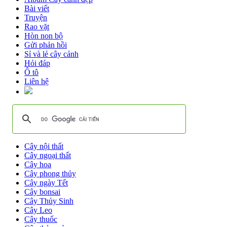
Bài viết
Truyện
Rao vặt
Hòn non bộ
Gửi phản hồi
Sỉ và lẻ cây cảnh
Hỏi đáp
Ô tô
Liên hệ
Cây nội thất
Cây ngoại thất
Cây hoa
Cây phong thủy
Cây ngày Tết
Cây bonsai
Cây Thủy Sinh
Cây Leo
Cây thuốc