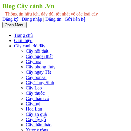
Blog Cây cảnh .Vn
Thông tin hữu ích, đầy đủ, tốt nhất về các loài cây
Đăng ký
|
Đăng nhập
|
Đăng tin
|
Gửi liên hệ
Open Menu
Trang chủ
Giới thiệu
Cây cảnh đó đây
Cây nội thất
Cây ngoại thất
Cây hoa
Cây phong thủy
Cây ngày Tết
Cây bonsai
Cây Thủy Sinh
Cây Leo
Cây thuốc
Cây thảm cỏ
Cây bụi
Hoa Lan
Cây ăn quả
Cây lấy gỗ
Cây thân thảo
Xương rồng