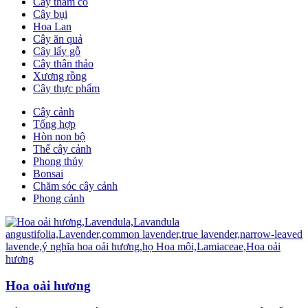
Cây thảm cỏ
Cây bụi
Hoa Lan
Cây ăn quả
Cây lấy gỗ
Cây thân thảo
Xương rồng
Cây thực phẩm
Cây cảnh
Tổng hợp
Hòn non bộ
Thế cây cảnh
Phong thủy
Bonsai
Chăm sóc cây cảnh
Phong cảnh
Hoa oải hương