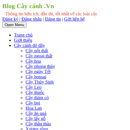
Blog Cây cảnh .Vn
Thông tin hữu ích, đầy đủ, tốt nhất về các loài cây
Đăng ký
|
Đăng nhập
|
Đăng tin
|
Gửi liên hệ
Open Menu
Trang chủ
Giới thiệu
Cây cảnh đó đây
Cây nội thất
Cây ngoại thất
Cây hoa
Cây phong thủy
Cây ngày Tết
Cây bonsai
Cây Thủy Sinh
Cây Leo
Cây thuốc
Cây thảm cỏ
Cây bụi
Hoa Lan
Cây ăn quả
Cây lấy gỗ
Cây thân thảo
Xương rồng