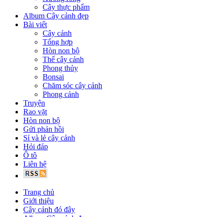
Cây thực phẩm
Album Cây cảnh đẹp
Bài viết
Cây cảnh
Tổng hợp
Hòn non bộ
Thế cây cảnh
Phong thủy
Bonsai
Chăm sóc cây cảnh
Phong cảnh
Truyện
Rao vặt
Hòn non bộ
Gửi phản hồi
Sỉ và lẻ cây cảnh
Hỏi đáp
Ô tô
Liên hệ
Trang chủ
Giới thiệu
Cây cảnh đó đây