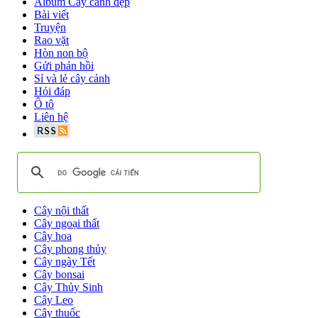
Album Cây cảnh đẹp
Bài viết
Truyện
Rao vặt
Hòn non bộ
Gửi phản hồi
Sỉ và lẻ cây cảnh
Hỏi đáp
Ô tô
Liên hệ
Cây nội thất
Cây ngoại thất
Cây hoa
Cây phong thủy
Cây ngày Tết
Cây bonsai
Cây Thủy Sinh
Cây Leo
Cây thuốc