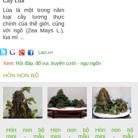
Cây Lúa
Lúa là một trong năm
loại cây lương thực
chính của thế giới, cùng
với ngô (Zea Mays L.),
lúa mì ...
Lazi.vn
Xem:
Hỏi đáp, đố vui, truyện cười - ngụ ngôn
HÒN NON BỘ
Hòn non bộ
Hòn non bộ
Hòn non bộ
mini - mẫu
mini - mẫu
mini - mẫu