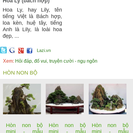
Hoa Ly (bách hợp)
Hoa Ly, hay Lily, tên
tiếng Việt là Bách hợp,
loa kèn, huệ tây, tiếng
Anh là Lily, là loài hoa
đẹp, ...
Lazi.vn
Xem:
Hỏi đáp, đố vui, truyện cười - ngụ ngôn
HÒN NON BỘ
Hòn non bộ
Hòn non bộ
Hòn non bộ
mini - mẫu
mini - mẫu
mini - mẫu