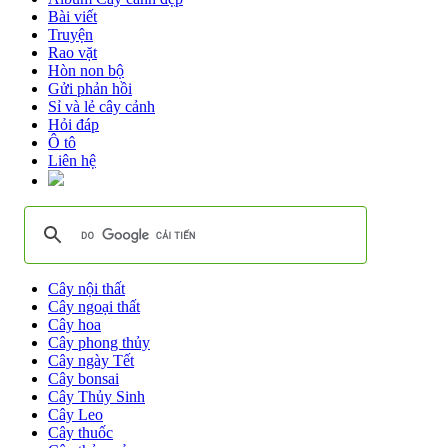
Bài viết
Truyện
Rao vặt
Hòn non bộ
Gửi phản hồi
Sỉ và lẻ cây cảnh
Hỏi đáp
Ô tô
Liên hệ
Cây nội thất
Cây ngoại thất
Cây hoa
Cây phong thủy
Cây ngày Tết
Cây bonsai
Cây Thủy Sinh
Cây Leo
Cây thuốc