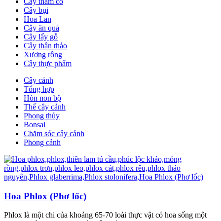
Cây thảm cỏ
Cây bụi
Hoa Lan
Cây ăn quả
Cây lấy gỗ
Cây thân thảo
Xương rồng
Cây thực phẩm
Cây cảnh
Tổng hợp
Hòn non bộ
Thế cây cảnh
Phong thủy
Bonsai
Chăm sóc cây cảnh
Phong cảnh
Hoa Phlox (Phơ lốc)
Phlox là một chi của khoảng 65-70 loài thực vật có hoa sống một