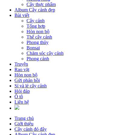
Cây thực phẩm
Album Cây cảnh đẹp
Bài viết
Cây cảnh
Tổng hợp
Hòn non bộ
Thế cây cảnh
Phong thủy
Bonsai
Chăm sóc cây cảnh
Phong cảnh
Truyện
Rao vặt
Hòn non bộ
Gửi phản hồi
Sỉ và lẻ cây cảnh
Hỏi đáp
Ô tô
Liên hệ
Trang chủ
Giới thiệu
Cây cảnh đó đây
Album Cây cảnh đẹp