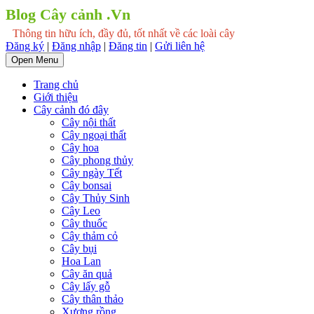
Blog Cây cảnh .Vn
Thông tin hữu ích, đầy đủ, tốt nhất về các loài cây
Đăng ký
|
Đăng nhập
|
Đăng tin
|
Gửi liên hệ
Open Menu
Trang chủ
Giới thiệu
Cây cảnh đó đây
Cây nội thất
Cây ngoại thất
Cây hoa
Cây phong thủy
Cây ngày Tết
Cây bonsai
Cây Thủy Sinh
Cây Leo
Cây thuốc
Cây thảm cỏ
Cây bụi
Hoa Lan
Cây ăn quả
Cây lấy gỗ
Cây thân thảo
Xương rồng