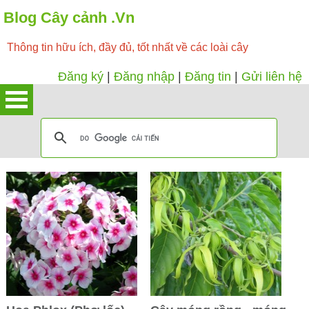
Blog Cây cảnh .Vn
Thông tin hữu ích, đầy đủ, tốt nhất về các loài cây
Đăng ký
|
Đăng nhập
|
Đăng tin
|
Gửi liên hệ