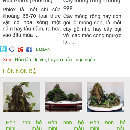
Hoa Phlox (Phơ lốc)
Cây móng rồng - móng
cọp
Phlox là một chi của
khoảng 65-70 loài thực
Cây móng rồng hay còn
vật có hoa sống một
gọi là móng cọp, là một
năm hay lâu năm, ra hoa
cây gỗ nhỏ hay cây bụi
vào đầu mùa ...
với các móc cong ngược
lại, ...
Lazi.vn
Xem:
Hỏi đáp, đố vui, truyện cười - ngụ ngôn
HÒN NON BỘ
Hòn non bộ
Hòn non bộ
Hòn non bộ
mini - mẫu
mini - mẫu
mini - mẫu