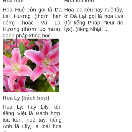
Hoa huệ
Hoa loa kèn
Hoa Huệ còn gọi là Dạ
Hoa loa kèn hay huệ tây,
Lai Hương (thơm ban
ở Đà Lạt gọi là hoa Lys
đêm) hoặc Vũ Lai
(từ tiếng Pháp: fleur de
Hương (thơm lúc mưa),
lys), (tiếng Nhật: ...
danh pháp khoa học ...
Hoa Ly (bách hợp)
Hoa Ly, hay Lily, tên
tiếng Việt là Bách hợp,
loa kèn, huệ tây, tiếng
Anh là Lily, là loài hoa