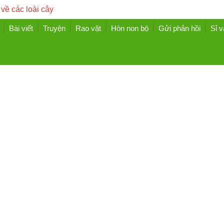
 về các loài cây
Bài viết
Truyện
Rao vặt
Hòn non bộ
Gửi phản hồi
Sỉ v