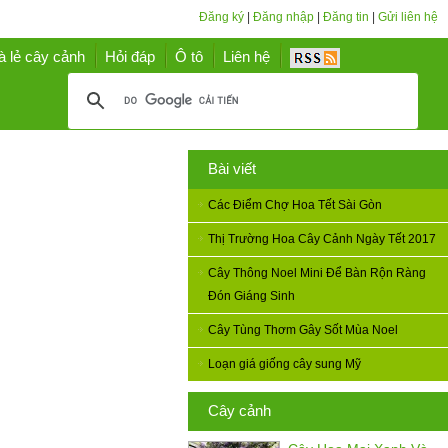
Đăng ký
|
Đăng nhập
|
Đăng tin
|
Gửi liên hệ
à lẻ cây cảnh
Hỏi đáp
Ô tô
Liên hệ
Bài viết
Các Điểm Chợ Hoa Tết Sài Gòn
Thị Trường Hoa Cây Cảnh Ngày Tết 2017
Cây Thông Noel Mini Để Bàn Rộn Ràng
Đón Giáng Sinh
Cây Tùng Thơm Gây Sốt Mùa Noel
Loạn giá giống cây sung Mỹ
Cây cảnh