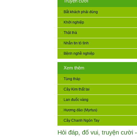
Truyện cười
Bắt khách phải đúng
Khởi nghiệp
Thật thà
Nhắn tin tỏ tình
Bệnh nghề nghiệp
Xem thêm
Tùng tháp
Cây Kim thất tai
Lan đuốc vàng
Hương đào (Myrtus)
Cây Chanh Ngón Tay
Hỏi đáp, đố vui, truyện cười -