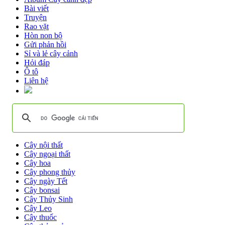
Bài viết
Truyện
Rao vặt
Hòn non bộ
Gửi phản hồi
Sỉ và lẻ cây cảnh
Hỏi đáp
Ô tô
Liên hệ
Cây nội thất
Cây ngoại thất
Cây hoa
Cây phong thủy
Cây ngày Tết
Cây bonsai
Cây Thủy Sinh
Cây Leo
Cây thuốc