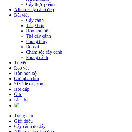
Cây thực phẩm
Album Cây cảnh đẹp
Bài viết
Cây cảnh
Tổng hợp
Hòn non bộ
Thế cây cảnh
Phong thủy
Bonsai
Chăm sóc cây cảnh
Phong cảnh
Truyện
Rao vặt
Hòn non bộ
Gửi phản hồi
Sỉ và lẻ cây cảnh
Hỏi đáp
Ô tô
Liên hệ
Trang chủ
Giới thiệu
Cây cảnh đó đây
Album Cây cảnh đẹp