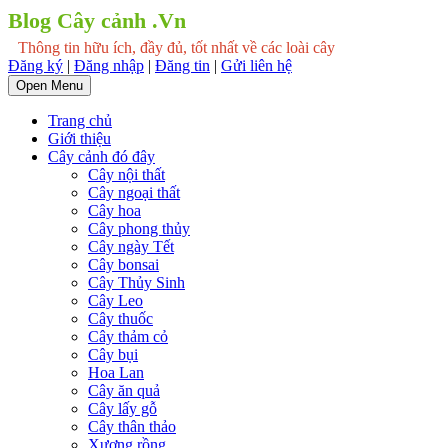
Blog Cây cảnh .Vn
Thông tin hữu ích, đầy đủ, tốt nhất về các loài cây
Đăng ký
|
Đăng nhập
|
Đăng tin
|
Gửi liên hệ
Open Menu
Trang chủ
Giới thiệu
Cây cảnh đó đây
Cây nội thất
Cây ngoại thất
Cây hoa
Cây phong thủy
Cây ngày Tết
Cây bonsai
Cây Thủy Sinh
Cây Leo
Cây thuốc
Cây thảm cỏ
Cây bụi
Hoa Lan
Cây ăn quả
Cây lấy gỗ
Cây thân thảo
Xương rồng