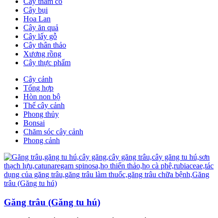
Cây thảm cỏ
Cây bụi
Hoa Lan
Cây ăn quả
Cây lấy gỗ
Cây thân thảo
Xương rồng
Cây thực phẩm
Cây cảnh
Tổng hợp
Hòn non bộ
Thế cây cảnh
Phong thủy
Bonsai
Chăm sóc cây cảnh
Phong cảnh
Găng trâu (Găng tu hú)