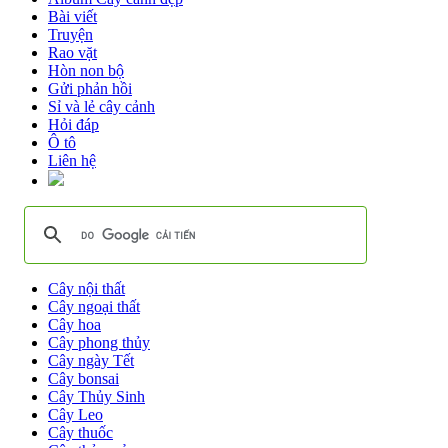
Bài viết
Truyện
Rao vặt
Hòn non bộ
Gửi phản hồi
Sỉ và lẻ cây cảnh
Hỏi đáp
Ô tô
Liên hệ
Cây nội thất
Cây ngoại thất
Cây hoa
Cây phong thủy
Cây ngày Tết
Cây bonsai
Cây Thủy Sinh
Cây Leo
Cây thuốc