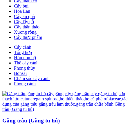
Cây thảm cỏ
Cây bụi
Hoa Lan
Cây ăn quả
Cây lấy gỗ
Cây thân thảo
Xương rồng
Cây thực phẩm
Cây cảnh
Tổng hợp
Hòn non bộ
Thế cây cảnh
Phong thủy
Bonsai
Chăm sóc cây cảnh
Phong cảnh
Găng trâu (Găng tu hú)