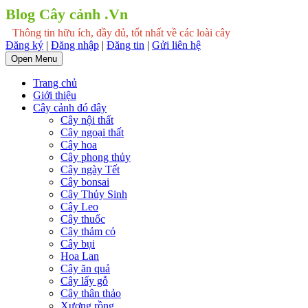
Blog Cây cảnh .Vn
Thông tin hữu ích, đầy đủ, tốt nhất về các loài cây
Đăng ký
|
Đăng nhập
|
Đăng tin
|
Gửi liên hệ
Open Menu
Trang chủ
Giới thiệu
Cây cảnh đó đây
Cây nội thất
Cây ngoại thất
Cây hoa
Cây phong thủy
Cây ngày Tết
Cây bonsai
Cây Thủy Sinh
Cây Leo
Cây thuốc
Cây thảm cỏ
Cây bụi
Hoa Lan
Cây ăn quả
Cây lấy gỗ
Cây thân thảo
Xương rồng