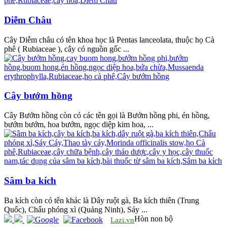
Diễm Châu
Cây Diễm châu có tên khoa học là Pentas lanceolata, thuộc họ Cà
phê ( Rubiaceae ), cây có nguồn gốc ...
Cây bướm hồng
Cây Bướm hồng còn có các tên gọi là Bướm hồng phi, én hồng,
bướm bướm, hoa bướm, ngọc diệp kim hoa, ...
Sâm ba kích
Ba kích còn có tên khác là Dây ruột gà, Ba kích thiên (Trung
Quốc), Chẩu phóng xì (Quảng Ninh), Sáy ...
Hòn non bộ
Lazi.vn