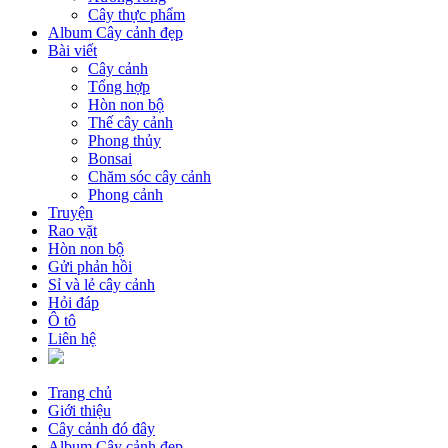
Cây thực phẩm
Album Cây cảnh đẹp
Bài viết
Cây cảnh
Tổng hợp
Hòn non bộ
Thế cây cảnh
Phong thủy
Bonsai
Chăm sóc cây cảnh
Phong cảnh
Truyện
Rao vặt
Hòn non bộ
Gửi phản hồi
Sỉ và lẻ cây cảnh
Hỏi đáp
Ô tô
Liên hệ
Trang chủ
Giới thiệu
Cây cảnh đó đây
Album Cây cảnh đẹp