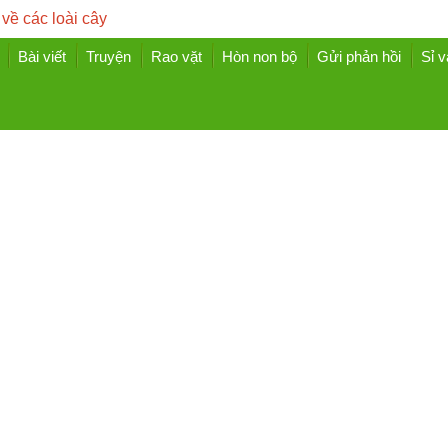
 về các loài cây
Bài viết
Truyện
Rao vặt
Hòn non bộ
Gửi phản hồi
Sỉ v