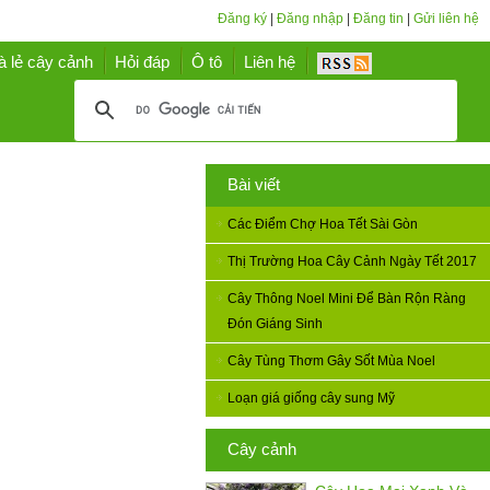
Đăng ký
|
Đăng nhập
|
Đăng tin
|
Gửi liên hệ
à lẻ cây cảnh
Hỏi đáp
Ô tô
Liên hệ
Bài viết
Các Điểm Chợ Hoa Tết Sài Gòn
Thị Trường Hoa Cây Cảnh Ngày Tết 2017
Cây Thông Noel Mini Để Bàn Rộn Ràng
Đón Giáng Sinh
Cây Tùng Thơm Gây Sốt Mùa Noel
Loạn giá giống cây sung Mỹ
Cây cảnh