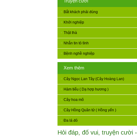
Truyện cười
Bắt khách phải đúng
Khởi nghiệp
Thật thà
Nhắn tin tỏ tình
Bệnh nghề nghiệp
Xem thêm
Cây Ngọc Lan Tây (Cây Hoàng Lan)
Hàm tiếu ( Dạ hợp hương )
Cây hoa mõ
Cây Hồng Quân tử ( Hồng yến )
Đa lá đỏ
Hỏi đáp, đố vui, truyện cười -