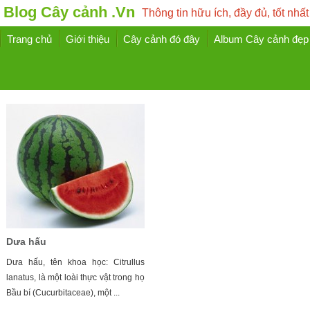
Blog Cây cảnh .Vn
Thông tin hữu ích, đầy đủ, tốt nhất
Trang chủ
Giới thiệu
Cây cảnh đó đây
Album Cây cảnh đẹp
Dưa hấu
Dưa hấu, tên khoa học: Citrullus
lanatus, là một loài thực vật trong họ
Bầu bí (Cucurbitaceae), một ...