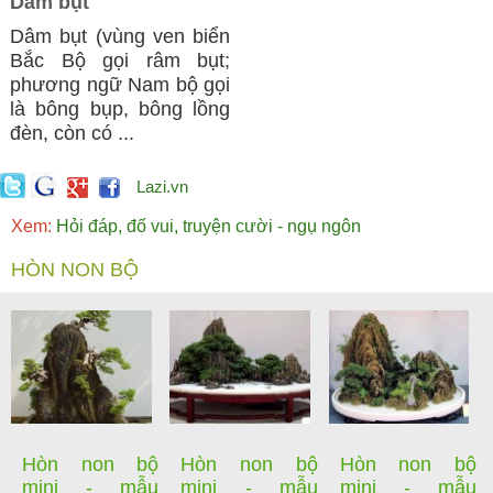
Dâm bụt
Dâm bụt (vùng ven biển
Bắc Bộ gọi râm bụt;
phương ngữ Nam bộ gọi
là bông bụp, bông lồng
đèn, còn có ...
Lazi.vn
Xem:
Hỏi đáp, đố vui, truyện cười - ngụ ngôn
HÒN NON BỘ
Hòn non bộ
Hòn non bộ
Hòn non bộ
mini - mẫu
mini - mẫu
mini - mẫu