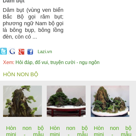
Dâm bụt
Dâm bụt (vùng ven biển
Bắc Bộ gọi râm bụt;
phương ngữ Nam bộ gọi
là bông bụp, bông lồng
đèn, còn có ...
Lazi.vn
Xem:
Hỏi đáp, đố vui, truyện cười - ngụ ngôn
HÒN NON BỘ
Hòn non bộ
Hòn non bộ
Hòn non bộ
mini - mẫu
mini - mẫu
mini - mẫu