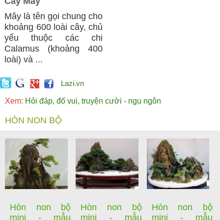
Cây Mây
Mây là tên gọi chung cho
khoảng 600 loài cây, chủ
yếu thuộc các chi
Calamus (khoảng 400
loài) và ...
Lazi.vn
Xem:
Hỏi đáp, đố vui, truyện cười - ngụ ngôn
HÒN NON BỘ
Hòn non bộ
Hòn non bộ
Hòn non bộ
mini - mẫu
mini - mẫu
mini - mẫu