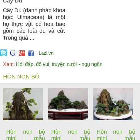
Cây Du
Cây Du (danh pháp khoa
học: Ulmaceae) là một
họ thực vật có hoa bao
gồm các loài du và cử.
Trong quá ...
Lazi.vn
Xem:
Hỏi đáp, đố vui, truyện cười - ngụ ngôn
HÒN NON BỘ
Hòn non bộ
Hòn non bộ
Hòn non bộ
mini - mẫu
mini - mẫu
mini - mẫu