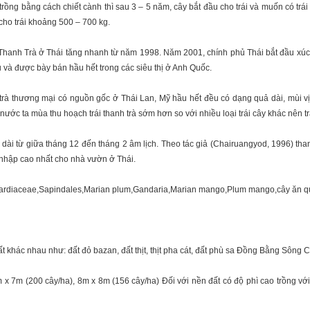
rồng bằng cách chiết cành thì sau 3 – 5 năm, cây bắt đầu cho trái và muốn có trái 
cho trái khoảng 500 – 700 kg.
g Thanh Trà ở Thái tăng nhanh từ năm 1998. Năm 2001, chính phủ Thái bắt đầu xúc
u và được bày bán hầu hết trong các siêu thị ở Anh Quốc.
h trà thương mại có nguồn gốc ở Thái Lan, Mỹ hầu hết đều có dạng quả dài, mùi vị 
ước ta mùa thu hoạch trái thanh trà sớm hơn so với nhiều loại trái cây khác nên t
ài từ giữa tháng 12 đến tháng 2 âm lịch. Theo tác giả (Chairuangyod, 1996) thanh 
u nhập cao nhất cho nhà vườn ở Thái.
 đất khác nhau như: đất đỏ bazan, đất thịt, thịt pha cát, đất phù sa Đồng Bằng Sôn
7m x 7m (200 cây/ha), 8m x 8m (156 cây/ha) Đối với nền đất có độ phì cao trồng 