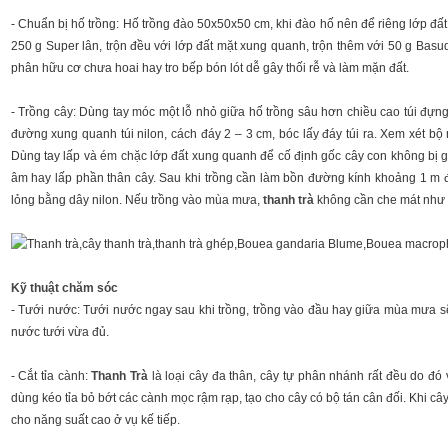
- Chuẩn bị hố trồng: Hố trồng đào 50x50x50 cm, khi đào hố nên để riêng lớp đất
250 g Super lân, trộn đều với lớp đất mặt xung quanh, trộn thêm với 50 g Basu
phân hữu cơ chưa hoai hay tro bếp bón lót dễ gây thối rễ và làm mặn đất.
- Trồng cây: Dùng tay móc một lỗ nhỏ giữa hố trồng sâu hơn chiều cao túi đựng 
đường xung quanh túi nilon, cách đáy 2 – 3 cm, bóc lấy đáy túi ra. Xem xét bộ rễ
Dùng tay lấp và ém chặc lớp đất xung quanh để cố định gốc cây con không bị gi
âm hay lấp phần thân cây. Sau khi trồng cần làm bồn đường kính khoảng 1 m đ
lỏng bằng dây nilon. Nếu trồng vào mùa mưa,
thanh trà
không cần che mát như
Kỹ thuật chăm sóc
- Tưới nước: Tưới nước ngay sau khi trồng, trồng vào đầu hay giữa mùa mưa sẽ
nước tưới vừa đủ.
- Cắt tỉa cành:
Thanh Trà
là loại cây đa thân, cây tự phân nhánh rất đều do đó v
dùng kéo tỉa bỏ bớt các cành mọc rậm rạp, tạo cho cây có bộ tán cân đối. Khi cây
cho năng suất cao ở vụ kế tiếp.