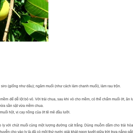
siro (giống như dâu); ngâm muối (như cách làm chanh muối), làm rau trộn.
i mềm để dễ lột bỏ vỏ. Với trái chua, sau khi vò cho mềm, có thể chấm muối ớt, ăn 
ả, vừa sần sật vừa mềm chua.
uối hột, vị cay nồng của ớt tê mê đầu lưỡi.
 vào ly với chút muối cùng một lượng đường cát trắng. Dùng muỗm dầm cho trái h
ễn cho vào ly là đã có một thứ nước giải khát ngon tuyệt giữa trời trưa nắng gắt