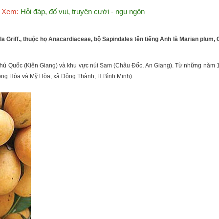
Xem:
Hỏi đáp, đố vui, truyện cười - ngụ ngôn
Griff., thuộc họ Anacardiaceae, bộ Sapindales tên tiếng Anh là Marian plum,
Phú Quốc (Kiên Giang) và khu vực núi Sam (Châu Đốc, An Giang). Từ những năm 197
ông Hòa và Mỹ Hòa, xã Đông Thành, H.Bình Minh).