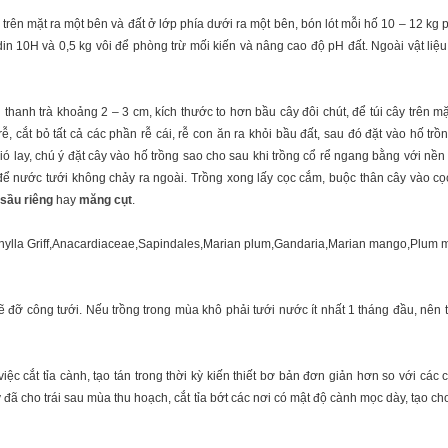
 trên mặt ra một bên và đất ở lớp phía dưới ra một bên, bón lót mỗi hố 10 – 12 kg
din 10H và 0,5 kg vôi để phòng trừ mối kiến và nâng cao độ pH đất. Ngoài vật liệ
thanh trà khoảng 2 – 3 cm, kích thước to hơn bầu cây đôi chút, để túi cây trên m
, cắt bỏ tất cả các phần rễ cái, rễ con ăn ra khỏi bầu đất, sau đó đặt vào hố trồng
ó lay, chú ý đặt cây vào hố trồng sao cho sau khi trồng cổ rể ngang bằng với nề
ể nước tưới không chảy ra ngoài. Trồng xong lấy cọc cắm, buộc thân cây vào cọc
sầu riêng
hay
măng cụt
.
 đỡ công tưới. Nếu trồng trong mùa khô phải tưới nước ít nhất 1 tháng đầu, nên 
iệc cắt tỉa cành, tạo tán trong thời kỳ kiến thiết bơ bản đơn giản hơn so với các 
 đã cho trái sau mùa thu hoạch, cắt tỉa bớt các nơi có mật độ cành mọc dày, tạo ch