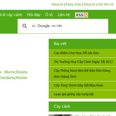
Đăng ký
|
Đăng nhập
|
Đăng tin
|
Gửi liên hệ
à lẻ cây cảnh
Hỏi đáp
Ô tô
Liên hệ
Bài viết
Các Điểm Chợ Hoa Tết Sài Gòn
Thị Trường Hoa Cây Cảnh Ngày Tết 2017
Cây Thông Noel Mini Để Bàn Rộn Ràng
ia Blume
,
Bouea
Đón Giáng Sinh
Gandaria
,
Marian
Cây Tùng Thơm Gây Sốt Mùa Noel
Loạn giá giống cây sung Mỹ
Cây cảnh