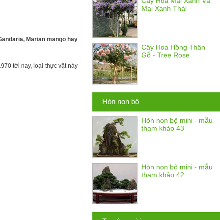
Cây Hoa Mai Xanh Và
Mai Xanh Thái
 Gandaria, Marian mango hay
Cây Hoa Hồng Thân
Gỗ - Tree Rose
0 tới nay, loại thực vật này
Hòn non bộ
Hòn non bộ mini - mẫu
tham khảo 43
Hòn non bộ mini - mẫu
tham khảo 42