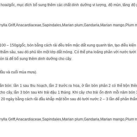
ai/gốc, mục đích bổ sung thêm các chất dinh dưỡng vi lượng, độ mùn, tăng độ p
0 – 150g/gốc, bón bằng cách rải đều trên mặc đất xung quanh tán, tạo điều kiện 
thấm sâu, sau đó phủ lên một lớp đất mỏng. Có thể pha loãng phân với nước tưới
bón lá để bổ sung thêm dinh dưỡng cho cây.
(đầu và cuối mùa mưa).
lần bón: lần 1 sau thu hoạch, lần 2 trước ra hoa, ở lần bón phân 2 có thể trộn t
ho cây, lần 3 bón sau khi trái đậu 1 tháng. Khi cây cho trái ổn định mỗi năm bó
g 20 ngày bằng cách rãi đầu khắp mặt bồn sau đó tưới nước 2 – 3 lần để phân thấ