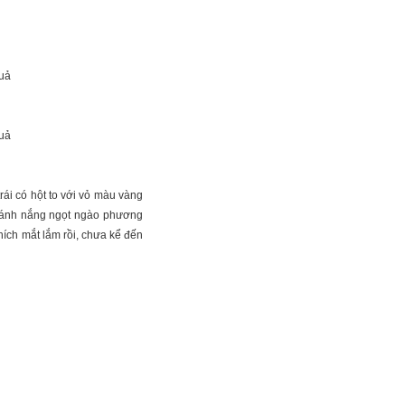
trái có hột to với vỏ màu vàng
và ánh nắng ngọt ngào phương
hích mắt lắm rồi, chưa kể đến