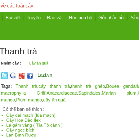
 về các loài cây
Bài viết
Truyện
Rao vặt
Hòn non bộ
Gửi phản hồi
Sỉ v
Thanh trà
Nhóm cây :
Cây ăn quả
Lazi.vn
Tags:
Thanh trà
,
cây thanh trà
,
thanh trà ghép
,
Bouea gandar
macrophylla Griff
,
Anacardiaceae
,
Sapindales
,
Marian plum
,
mango
,
Plum mango
,
cây ăn quả
Có thể bạn sẽ thích :
Cây đại mạch (lúa mạch)
Cây Hoa Đào Ilex
Lá gấm vàng ( Tía Tô cảnh )
Cây ngọc bích
Lan Bình Rượu