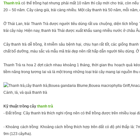
Thanh trà
có thể trồng hạt nhưng phải mất 10 năm thì cây mới cho trái, còn nếu t
20 – 50 năm. Cây càng già, trái càng nhiều. Một cây thanh trà 50 năm, mỗi năm, 
Ở Thái Lan, trái Thanh Trà được người tiêu dùng rất ưa chuộng, diện tích trồn
trái cây này. Hiện nay, thanh trà Thái được xuất khẩu sang nhiều nước ở châu Â
Cây thanh trà dễ trồng, ít nhiễm sâu bệnh hại, chịu hạn rất tốt, các giống than
chất bổ dưỡng, màu sắc và mẫu mã trái đẹp nên rất hấp dẫn người tiêu dùng. Ở n
Thanh Trà ra hoa 2 đợt cách nhau khoảng 1 tháng, thời gian thu hoạch quả kéo d
tiềm năng trong tương lai và là một trong những loại trái cây mang lại nguồn th
Cành, lá, và quả thanh trà
Kỹ thuật trồng cây
thanh trà
- Đất trồng: Cây thanh trà thích nghi rộng nên có thể trồng được trên nhiều loại
- Khoảng cách trồng: Khoảng cách trồng thích hợp trên đất có độ phì thấp là: 
9m (123 cây/ha).