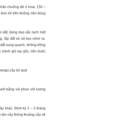
 phân chuồng đã ủ hoai, 150 –
u bón lót trên không nên dùng
ặt đất, dùng dao sắc rạch một
, lấp đất và rút bọc nilon ra.
n đất xung quanh, không trồng
 tránh gió lay gốc, nên buộc
tưới bằng vòi phun với lượng
cây khác. Định kỳ 2 – 3 tháng
o tán cây thông thoáng cây sẽ