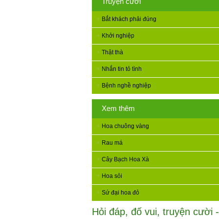
Truyện cười
Bắt khách phải đúng
Khởi nghiệp
Thật thà
Nhắn tin tỏ tình
Bệnh nghề nghiệp
Xem thêm
Hoa chuông vàng
Rau má
Cây Bạch Hoa Xà
Hoa sỏi
Sứ đại hoa đỏ
Hỏi đáp, đố vui, truyện cười -