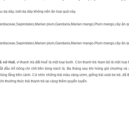
au dạ dày, loét dạ dày không nên ăn loại quả này.
rà xứ Huế
, vì thanh trà đất Huế là một loại bưởi. Còn thanh trà Nam bộ là một loại 
t đầu trổ bông chi chít trên từng nách lá. Ba tháng sau khi hứng gió chướng 
lủng lẳng trên cành. Cứ nhìn những trái màu vàng ươm, giống trái xoài be bé, đã t
hi thưởng thức trái thanh trà lại càng thêm quyến luyến.