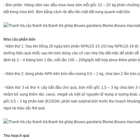
- Bón phân: Hàng năm vào đầu mùa mưa bón mỗi gốc 15 – 25 kg phân chuồng ho
đất trong mùa khô. Bón bằng cách rải đều lên mặt đất xung quanh mặt bồn.
Nhu cầu phân bón
- Năm thứ 1: Sau khi trồng 20 ngày bón phân NPK(15-15-15) hay NPK(16-16-8) 10
dưỡng hiệu quả nhất, sau khi bón dùng cào cỏ cào nhẹ lớp đất mặc để phân dễ 
định kỳ 3 – 4 tháng bón 1 lần, mỗi lần 100 – 200g/gốc kết hợp phun thêm phân 
- Năm thứ 2: dùng phân NPK trên bón liều lượng 0,5 – 1 kg, chia làm 2 lần bón 
- Năm thứ 3 và thứ 4: cây bắt đầu cho quả, bón mỗi gốc 1,5 – 3 kg chia làm 3 
nhằm bổ sung thêm lân, canxi, megiê và một số nguyên tố trung vi lượng khác c
gốc 0,5 – 1 kg phân kali (K2SO4), phân kali sulphat bón trước thu hoạch khoản
ngọt và màu sắc thịt quả.
Thu hoạch quả