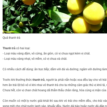
Quả thanh trà
Thanh trà
có hai loại:
- Loại màu vàng đậm, vỏ cứng, ăn giòn, có vị chua ngọt kèm vị chát.
- Loại màu vàng nhạt, vỏ mềm, có vị chua và chát.
Có nhiều cách để dùng: ăn trực tiếp; dầm với đá và đường; ngâm với đường làm 
Trước khi thưởng thức
thanh trà
, người ta phải nắn hoặc xoa đều tay cho vỏ trá
hơn ăn trái lột bỏ vỏ vì khi nhai vỏ thanh trà cho ta những cảm giác thú vị khó t
Chưa hết, còn vị chan chát hoang dã thẩm thấu chân răng, hòa cùng vị mặn của m
Còn muốn có một ly nước giải khát thì sau khi vò trái cho mềm đều, cho trái
xong mới cho chút nước lạnh vào, khuấy đều. Nước đá bào hoặc nước đá đập nhuy