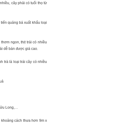
nhiều, cây phải có tuổi thọ từ
 tiến quảng bá xuất khẩu loại
thơm ngon, thịt trái có nhiều
rái dễ bán được giá cao.
trà là loại trái cây có nhiều
g Cửu Long,…
với khoảng cách thưa hơn 9m x