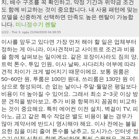
치, 배수 구조를 꼭 확인하고, 약정 기간과 위약금 조건
도 함께 비교하는 것이 중요합니다. 내 사용 패턴에 맞는
모델을 신중하게 선택하면 만족도 높은 렌탈이 가능합
니다.
미니정수기 렌탈
1222 - Thứ 3, ngày 21/04/2026 04:36:55
이사를 앞두고 있다면 가장 먼저 해야 할 일은 업체부터
정하는 게 아니라, 이사견적비교 사이트로 조건과 비용
을 함께 살펴보는 일이에요. 같은 포장이사라도 짐의 양,
트럭 톤수, 투입 인원, 이사 날짜, 사다리차 여부에 따라
견적 차이가 크게 벌어지기 때문이에요. 보통 원룸은
50~60만 원, 투룸은 100만 원대, 쓰리룸은 130만 원 이
상으로 형성되며, 손 없는 날이나 주말·월말은 평일보다
비용이 더 높아질 수 있어요. 그래서 최소 2~3곳 이상 방
문 견적을 받아보고, 추가 비용 항목까지 꼼꼼히 비교하
는 것이 중요해요. 특히 에어컨 이전 설치, 벽걸이 TV, 피
아노, 금고 같은 특수 작업은 별도 비용이 붙는 경우가
많아 계약서에 반드시 명시해야 해요. 이사 전에는 불필
요한 짐을 미리 줄여 톤수를 낮추고, 도시가스·인터넷·정
수기 이전 신청도 함께 준비하면 훨씬 수월해요. 결국 합