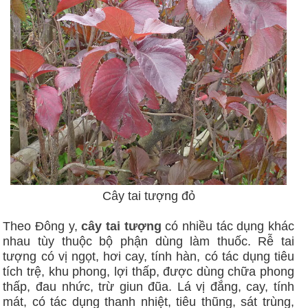
Cây tai tượng đỏ
Theo Đông y,
cây tai tượng
có nhiều tác dụng khác
nhau tùy thuộc bộ phận dùng làm thuốc. Rễ tai
tượng có vị ngọt, hơi cay, tính hàn, có tác dụng tiêu
tích trệ, khu phong, lợi thấp, được dùng chữa phong
thấp, đau nhức, trừ giun đũa. Lá vị đắng, cay, tính
mát, có tác dụng thanh nhiệt, tiêu thũng, sát trùng,