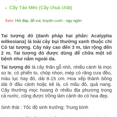
Cây Táo Mèo (Cây chua chát)
Xem:
Hỏi đáp, đố vui, truyện cười - ngụ ngôn
Tai tượng đỏ (danh pháp hai phần: Acalypha
wilkesiana) là loài cây bụi thường xanh thuộc chi
Cỏ tai tượng. Cây này cao đến 3 m, tán rộng đến
2 m. Tai tượng đỏ được dùng để chữa một số
bệnh như nấm ngoài da.
Tai tượng đỏ
là cây thân gỗ nhỏ, nhiều cành lá mọc
so le, có phiến to, chóp nhọn, mép có răng cưa đều,
màu lục hay đỏ, dài 8-15 cm. Hoa xếp thành bông
dài ở đầu cành hoặc kẽ lá, có mầu đỏ, quả nang.
Cây thường mọc hoang ở nhiều địa phương trong
cả nước, cũng được trồng làm cảnh do có hoa đẹp.
Sinh thái : Tốc độ sinh trưởng: Trung bình