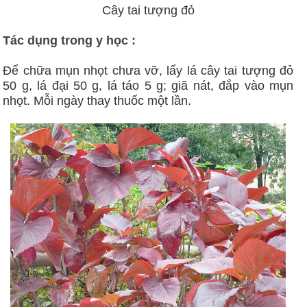
Cây tai tượng đỏ
Tác dụng trong y học :
Để chữa mụn nhọt chưa vỡ, lấy lá cây tai tượng đỏ
50 g, lá đại 50 g, lá táo 5 g; giã nát, đắp vào mụn
nhọt. Mỗi ngày thay thuốc một lần.