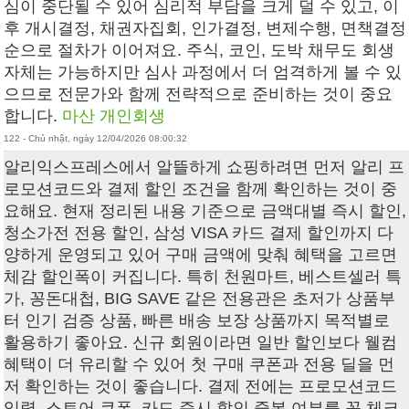
심이 중단될 수 있어 심리적 부담을 크게 덜 수 있고, 이
후 개시결정, 채권자집회, 인가결정, 변제수행, 면책결정
순으로 절차가 이어져요. 주식, 코인, 도박 채무도 회생
자체는 가능하지만 심사 과정에서 더 엄격하게 볼 수 있
으므로 전문가와 함께 전략적으로 준비하는 것이 중요
합니다.
마산 개인회생
122 - Chủ nhật, ngày 12/04/2026 08:00:32
알리익스프레스에서 알뜰하게 쇼핑하려면 먼저 알리 프
로모션코드와 결제 할인 조건을 함께 확인하는 것이 중
요해요. 현재 정리된 내용 기준으로 금액대별 즉시 할인,
청소가전 전용 할인, 삼성 VISA 카드 결제 할인까지 다
양하게 운영되고 있어 구매 금액에 맞춰 혜택을 고르면
체감 할인폭이 커집니다. 특히 천원마트, 베스트셀러 특
가, 꽁돈대첩, BIG SAVE 같은 전용관은 초저가 상품부
터 인기 검증 상품, 빠른 배송 보장 상품까지 목적별로
활용하기 좋아요. 신규 회원이라면 일반 할인보다 웰컴
혜택이 더 유리할 수 있어 첫 구매 쿠폰과 전용 딜을 먼
저 확인하는 것이 좋습니다. 결제 전에는 프로모션코드
입력, 스토어 쿠폰, 카드 즉시 할인 중복 여부를 꼭 체크