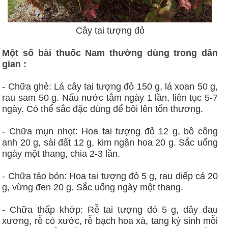
Cây tai tượng đỏ
Một số bài thuốc Nam thường dùng trong dân
gian :
- Chữa ghẻ: Lá cây tai tượng đỏ 150 g, lá xoan 50 g,
rau sam 50 g. Nấu nước tắm ngày 1 lần, liên tục 5-7
ngày. Có thể sắc đặc dùng để bôi lên tổn thương.
- Chữa mụn nhọt: Hoa tai tượng đỏ 12 g, bồ công
anh 20 g, sài đất 12 g, kim ngân hoa 20 g. Sắc uống
ngày một thang, chia 2-3 lần.
- Chữa táo bón: Hoa tai tượng đỏ 5 g, rau diếp cá 20
g, vừng đen 20 g. Sắc uống ngày một thang.
- Chữa thấp khớp: Rễ tai tượng đỏ 5 g, dây đau
xương, rễ cỏ xước, rễ bạch hoa xà, tang ký sinh mỗi