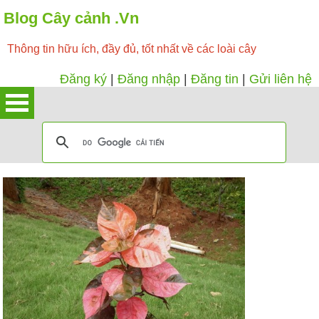
Blog Cây cảnh .Vn
Thông tin hữu ích, đầy đủ, tốt nhất về các loài cây
Đăng ký
|
Đăng nhập
|
Đăng tin
|
Gửi liên hệ