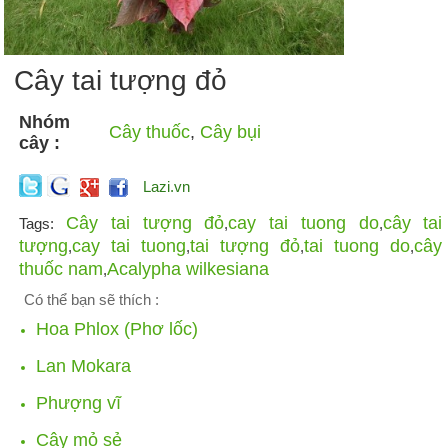
Cây tai tượng đỏ
Nhóm
Cây thuốc
,
Cây bụi
cây :
Lazi.vn
Cây tai tượng đỏ
cay tai tuong do
cây tai
Tags:
,
,
tượng
cay tai tuong
tai tượng đỏ
tai tuong do
cây
,
,
,
,
thuốc nam
Acalypha wilkesiana
,
Có thể bạn sẽ thích :
Hoa Phlox (Phơ lốc)
Lan Mokara
Phượng vĩ
Cây mỏ sẻ