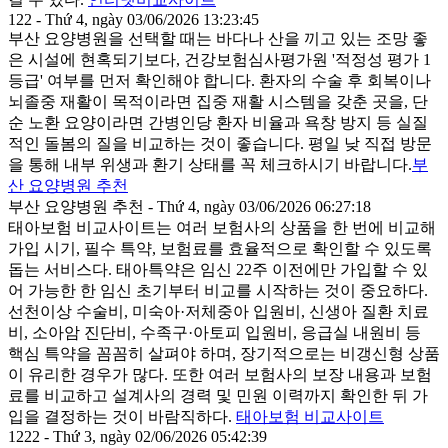
122 - Thứ 4, ngày 03/06/2026 13:23:45
부산 요양병원을 선택할 때는 바다나 산을 끼고 있는 조망 좋
은 시설에 현혹되기보다, 건강보험심사평가원 '적정성 평가 1
등급' 여부를 먼저 확인해야 합니다. 환자의 수술 후 회복이나
뇌졸중 재활이 목적이라면 집중 재활 시스템을 갖춘 곳을, 단
순 노환 요양이라면 간병인당 환자 비율과 욕창 방지 등 실질
적인 돌봄의 질을 비교하는 것이 좋습니다. 평일 낮 직접 방문
을 통해 내부 위생과 환기 상태를 꼭 체크하시기 바랍니다.
부
산 요양병원 추천
부산 요양병원 추천 - Thứ 4, ngày 03/06/2026 06:27:18
태아보험 비교사이트는 여러 보험사의 상품을 한 번에 비교해
가입 시기, 필수 특약, 보험료를 효율적으로 확인할 수 있도록
돕는 서비스다. 태아특약은 임신 22주 이전에만 가입할 수 있
어 가능한 한 임신 초기부터 비교를 시작하는 것이 중요하다.
선천이상 수술비, 미숙아·저체중아 입원비, 신생아 질환 치료
비, 소아암 진단비, 수족구·아토피 입원비, 응급실 내원비 등
핵심 특약을 꼼꼼히 살펴야 하며, 장기적으로는 비갱신형 상품
이 유리한 경우가 많다. 또한 여러 보험사의 보장 내용과 보험
료를 비교하고 설계사의 경력 및 민원 이력까지 확인한 뒤 가
입을 결정하는 것이 바람직하다.
태아보험 비교사이트
1222 - Thứ 3, ngày 02/06/2026 05:42:39