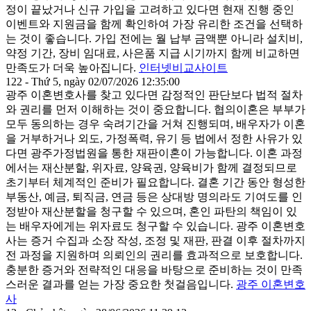
정이 끝났거나 신규 가입을 고려하고 있다면 현재 진행 중인
이벤트와 지원금을 함께 확인하여 가장 유리한 조건을 선택하
는 것이 좋습니다. 가입 전에는 월 납부 금액뿐 아니라 설치비,
약정 기간, 장비 임대료, 사은품 지급 시기까지 함께 비교하면
만족도가 더욱 높아집니다.
인터넷비교사이트
122 - Thứ 5, ngày 02/07/2026 12:35:00
광주 이혼변호사를 찾고 있다면 감정적인 판단보다 법적 절차
와 권리를 먼저 이해하는 것이 중요합니다. 협의이혼은 부부가
모두 동의하는 경우 숙려기간을 거쳐 진행되며, 배우자가 이혼
을 거부하거나 외도, 가정폭력, 유기 등 법에서 정한 사유가 있
다면 광주가정법원을 통한 재판이혼이 가능합니다. 이혼 과정
에서는 재산분할, 위자료, 양육권, 양육비가 함께 결정되므로
초기부터 체계적인 준비가 필요합니다. 결혼 기간 동안 형성한
부동산, 예금, 퇴직금, 연금 등은 상대방 명의라도 기여도를 인
정받아 재산분할을 청구할 수 있으며, 혼인 파탄의 책임이 있
는 배우자에게는 위자료도 청구할 수 있습니다. 광주 이혼변호
사는 증거 수집과 소장 작성, 조정 및 재판, 판결 이후 절차까지
전 과정을 지원하며 의뢰인의 권리를 효과적으로 보호합니다.
충분한 증거와 전략적인 대응을 바탕으로 준비하는 것이 만족
스러운 결과를 얻는 가장 중요한 첫걸음입니다.
광주 이혼변호
사