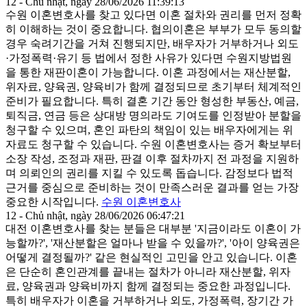
12 - Chủ nhật, ngày 28/06/2026 11:39:13
수원 이혼변호사를 찾고 있다면 이혼 절차와 권리를 먼저 정확
히 이해하는 것이 중요합니다. 협의이혼은 부부가 모두 동의할
경우 숙려기간을 거쳐 진행되지만, 배우자가 거부하거나 외도
·가정폭력·유기 등 법에서 정한 사유가 있다면 수원지방법원
을 통한 재판이혼이 가능합니다. 이혼 과정에서는 재산분할,
위자료, 양육권, 양육비가 함께 결정되므로 초기부터 체계적인
준비가 필요합니다. 특히 결혼 기간 동안 형성한 부동산, 예금,
퇴직금, 연금 등은 상대방 명의라도 기여도를 인정받아 분할을
청구할 수 있으며, 혼인 파탄의 책임이 있는 배우자에게는 위
자료도 청구할 수 있습니다. 수원 이혼변호사는 증거 확보부터
소장 작성, 조정과 재판, 판결 이후 절차까지 전 과정을 지원하
며 의뢰인의 권리를 지킬 수 있도록 돕습니다. 감정보다 법적
근거를 중심으로 준비하는 것이 만족스러운 결과를 얻는 가장
중요한 시작입니다.
수원 이혼변호사
12 - Chủ nhật, ngày 28/06/2026 06:47:21
대전 이혼변호사를 찾는 분들은 대부분 '지금이라도 이혼이 가
능할까?', '재산분할은 얼마나 받을 수 있을까?', '아이 양육권은
어떻게 결정될까?' 같은 현실적인 고민을 안고 있습니다. 이혼
은 단순히 혼인관계를 끝내는 절차가 아니라 재산분할, 위자
료, 양육권과 양육비까지 함께 결정되는 중요한 과정입니다.
특히 배우자가 이혼을 거부하거나 외도, 가정폭력, 장기간 가