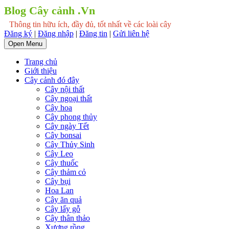
Blog Cây cảnh .Vn
Thông tin hữu ích, đầy đủ, tốt nhất về các loài cây
Đăng ký
|
Đăng nhập
|
Đăng tin
|
Gửi liên hệ
Open Menu
Trang chủ
Giới thiệu
Cây cảnh đó đây
Cây nội thất
Cây ngoại thất
Cây hoa
Cây phong thủy
Cây ngày Tết
Cây bonsai
Cây Thủy Sinh
Cây Leo
Cây thuốc
Cây thảm cỏ
Cây bụi
Hoa Lan
Cây ăn quả
Cây lấy gỗ
Cây thân thảo
Xương rồng