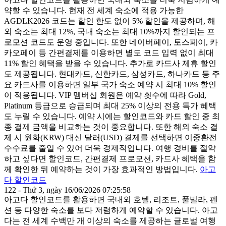
약할 수 있습니다. 현재 전 세계 숙소에 적용 가능한
AGDLK2026 코드는 할인 한도 없이 5% 할인을 제공하며, 해
외 숙소는 최대 12%, 국내 숙소는 최대 10%까지 할인되는 프
로모션 코드도 운영 중입니다. 또한 네이버페이, 토스페이, 카
카오페이 등 간편결제를 이용하면 별도 코드 입력 없이 최대
11% 할인 혜택을 받을 수 있습니다. 추가로 카드사 제휴 할인
도 제공됩니다. 현대카드, 신한카드, 삼성카드, 하나카드 등 주
요 카드사를 이용하면 일부 국가 숙소 예약 시 최대 10% 할인
이 적용됩니다. VIP 멤버십 회원은 예약 횟수에 따라 Gold,
Platinum 등급으로 승급되며 최대 25% 이상의 전용 특가 혜택
도 누릴 수 있습니다. 예약 시에는 할인코드와 카드 할인 중 최
종 결제 금액을 비교하는 것이 중요합니다. 또한 해외 숙소 결
제 시 원화(KRW) 대신 달러(USD) 결제를 선택하면 이중환전
수수료를 줄일 수 있어 더욱 경제적입니다. 여행 경비를 절약
하고 싶다면 할인코드, 간편결제 프로모션, 카드사 혜택을 함
께 확인한 뒤 예약하는 것이 가장 효과적인 방법입니다.
아고
다 할인코드
122 - Thứ 3, ngày 16/06/2026 07:25:58
아고다 할인코드를 활용하면 국내외 호텔, 리조트, 풀빌라, 펜
션 등 다양한 숙소를 보다 저렴하게 예약할 수 있습니다. 아고
다는 전 세계 수백만 개 이상의 숙소를 제공하는 글로벌 여행