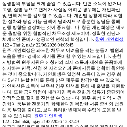
상생활의 부담을 크게 줄일 수 있습니다. 반면 소득이 없거나
고령, 질병 등으로 변제가 사실상 어려운 경우에는 개인파산
및 면책 제도를 검토할 수 있습니다. 개인별 상황에 따라 적합
한 절차와 탕감 가능 금액이 달라지므로 충분한 상담을 통해
진행 방향을 결정하는 것이 중요합니다. 창원 개인회생은 새로
운 출발을 위한 합법적인 채무조정 제도이며, 정확한 진단과
체계적인 준비가 성공적인 면책의 핵심입니다.
창원 개인회생
122 - Thứ 2, ngày 22/06/2026 04:05:45
원주 개인회생은 과도한 채무로 어려움을 겪는 분들이 법원의
도움을 받아 경제적 재기를 준비할 수 있는 제도입니다. 춘천
지방법원 원주지원은 신청인의 실제 소득과 재산을 꼼꼼하게
심사하는 만큼, 신청 전 자격요건과 준비서류를 정확히 확인하
는 것이 중요합니다. 개인회생은 일정한 소득이 있는 경우 최
대 5년간 분할 변제를 통해 남은 채무를 탕감받을 수 있으며,
개인파산은 소득이 부족한 경우 면책을 통해 새 출발을 지원합
니다. 또한 금지명령이 내려지면 독촉 전화와 압류가 중단되어
안정적으로 절차를 진행할 수 있습니다. 원주·횡성 지역 사건
경험이 풍부한 전문가와 함께한다면 복잡한 서류 준비와 법원
대응 부담을 줄이고, 보다 유리한 변제계획 수립에 도움을 받
을 수 있습니다.
원주 개인회생
122 - Chủ nhật, ngày 21/06/2026 12:37:49
아고다 할인코드를 활용하면 국내외 숙소를 더욱 저렴하게 예