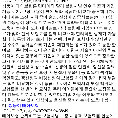
122 - Thứ 7, ngày 04/07/2026 15:10:02
쌍둥이 태아보험은 단태아와 달리 보험사별 인수 기준과 가입
가능 시기, 보장 내용이 크게 달라 꼼꼼한 비교가 중요합니다.
다태아는 조산, 저체중아 출산, 신생아 집중치료실(NICU) 입
원 가능성이 상대적으로 높아 관련 특약을 미리 준비하는 것이
도움이 됩니다. 또한 태아별로 각각 보험에 가입해야 하는 경
우가 많아 전체 보험료를 함께 비교해야 합리적인 설계가 가능
합니다. 특히 임신 초기에는 선택 가능한 보험사가 많지만 임
신 주수가 늘어날수록 가입이 제한되는 경우가 있어 가능한 한
빠르게 준비하는 것이 유리합니다. 시험관 시술이나 난임 치료
이력이 있는 경우에도 가입이 가능한 상품이 있으므로 정확한
고지 후 심사를 받는 것이 중요합니다. 가입 전에는 저체중아
입원비, 선천성 이상 수술비, 신생아 질환 입원비, 임신성 당뇨
및 임신중독증 관련 보장, 제왕절개 수술비 등 필요한 특약을
확인하고, 갱신형과 비갱신형의 보험료 차이와 장기 유지 부담
도 함께 비교하는 것이 좋습니다. 여러 보험사의 보장 범위와
보험료를 한 번에 비교하면 우리 아이들에게 필요한 보장을 보
다 효율적으로 준비할 수 있으며, 가입 가능 여부와 조건도 미
리 확인할 수 있어 안심하고 출산을 준비하는 데 도움이 됩니
다.
쌍둥이 태아보험
122 - Thứ 7, ngày 04/07/2026 04:38:49
태아보험 순위비교는 보험사별 보장 내용과 보험료를 한눈에