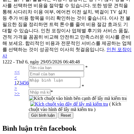
사를 선택하면 비용을 절약할 수 있습니다. 또한 방문 견적을
통해 사다리차 이용 여부, 에어컨 이전 설치, 벽걸이 TV 설치
등 추가 비용 항목을 미리 확인하는 것이 좋습니다. 이사 전 불
필요한 짐을 정리하면 트럭 톤수를 줄여 비용 절감 효과도 기
대할 수 있습니다. 인천 포장이사 업체별 후기와 서비스 품질,
견적 가격을 꼼꼼히 비교해 안전하고 만족스러운 이사를 준비
해 보세요. 합리적인 비용과 전문적인 서비스를 제공하는 업체
를 선택하는 것이 성공적인 이사의 첫걸음입니다.
인천 포장이
사
1222 - Thứ 6, ngày 29/05/2026 06:48:48
*
<<
<
1
2
3
4
5
6
*
>
*
>>
( Kích
chuột vào hình để lấy mã kiểm tra )
Bình luận trên facebook