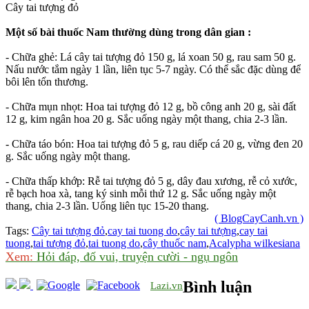
Cây tai tượng đỏ
Một số bài thuốc Nam thường dùng trong dân gian :
- Chữa ghẻ: Lá cây tai tượng đỏ 150 g, lá xoan 50 g, rau sam 50 g.
Nấu nước tắm ngày 1 lần, liên tục 5-7 ngày. Có thể sắc đặc dùng để
bôi lên tổn thương.
- Chữa mụn nhọt: Hoa tai tượng đỏ 12 g, bồ công anh 20 g, sài đất
12 g, kim ngân hoa 20 g. Sắc uống ngày một thang, chia 2-3 lần.
- Chữa táo bón: Hoa tai tượng đỏ 5 g, rau diếp cá 20 g, vừng đen 20
g. Sắc uống ngày một thang.
- Chữa thấp khớp: Rễ tai tượng đỏ 5 g, dây đau xương, rễ cỏ xước,
rễ bạch hoa xà, tang ký sinh mỗi thứ 12 g. Sắc uống ngày một
thang, chia 2-3 lần. Uống liên tục 15-20 thang.
( BlogCayCanh.vn )
Tags:
Cây tai tượng đỏ
,
cay tai tuong do
,
cây tai tượng
,
cay tai
tuong
,
tai tượng đỏ
,
tai tuong do
,
cây thuốc nam
,
Acalypha wilkesiana
Xem:
Hỏi đáp, đố vui, truyện cười - ngụ ngôn
Bình luận
Lazi.vn