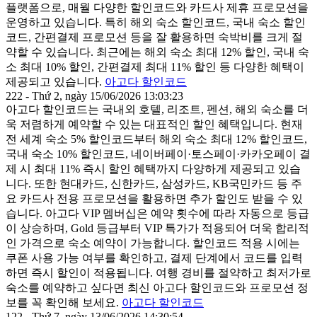
플랫폼으로, 매월 다양한 할인코드와 카드사 제휴 프로모션을
운영하고 있습니다. 특히 해외 숙소 할인코드, 국내 숙소 할인
코드, 간편결제 프로모션 등을 잘 활용하면 숙박비를 크게 절
약할 수 있습니다. 최근에는 해외 숙소 최대 12% 할인, 국내 숙
소 최대 10% 할인, 간편결제 최대 11% 할인 등 다양한 혜택이
제공되고 있습니다.
아고다 할인코드
222 - Thứ 2, ngày 15/06/2026 13:03:23
아고다 할인코드 는 국내외 호텔, 리조트, 펜션, 해외 숙소를 더
욱 저렴하게 예약할 수 있는 대표적인 할인 혜택입니다. 현재
전 세계 숙소 5% 할인코드부터 해외 숙소 최대 12% 할인코드,
국내 숙소 10% 할인코드, 네이버페이·토스페이·카카오페이 결
제 시 최대 11% 즉시 할인 혜택까지 다양하게 제공되고 있습
니다. 또한 현대카드, 신한카드, 삼성카드, KB국민카드 등 주
요 카드사 전용 프로모션을 활용하면 추가 할인도 받을 수 있
습니다. 아고다 VIP 멤버십은 예약 횟수에 따라 자동으로 등급
이 상승하며, Gold 등급부터 VIP 특가가 적용되어 더욱 합리적
인 가격으로 숙소 예약이 가능합니다. 할인코드 적용 시에는
쿠폰 사용 가능 여부를 확인하고, 결제 단계에서 코드를 입력
하면 즉시 할인이 적용됩니다. 여행 경비를 절약하고 최저가로
숙소를 예약하고 싶다면 최신 아고다 할인코드와 프로모션 정
보를 꼭 확인해 보세요.
아고다 할인코드
122 - Thứ 7, ngày 13/06/2026 14:30:54