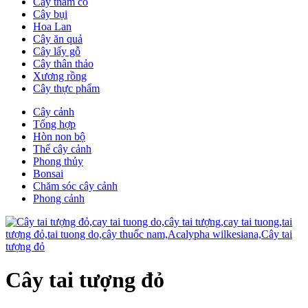
Cây thảm cỏ
Cây bụi
Hoa Lan
Cây ăn quả
Cây lấy gỗ
Cây thân thảo
Xương rồng
Cây thực phẩm
Cây cảnh
Tổng hợp
Hòn non bộ
Thế cây cảnh
Phong thủy
Bonsai
Chăm sóc cây cảnh
Phong cảnh
Cây tai tượng đỏ