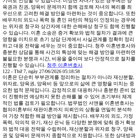
기여로 인정될 수 있습니다. 미성년 자녀가 있는 경우에는 양
육권과 친권, 양육비 문제까지 함께 검토해 자녀의 복리를 최
우선으로 고려한 해결 방안을 마련하는 것이 중요합니다. 또한
배우자의 외도나 폭력 등 혼인 파탄의 책임이 인정되는 경우에
는 위자료 청구와 상간자에 대한 손해배상 청구도 함께 진행할
수 있습니다. 이혼 소송은 증거 확보와 법적 절차가 결과에 큰
영향을 미치므로 초기 상담 단계에서 사실관계를 정확히 정리
하고 대응 전략을 세우는 것이 중요합니다. 청주 이혼변호사와
충분한 상담을 통해 사건의 특성에 맞는 해결 방안을 마련하면
불필요한 분쟁과 시간, 비용을 줄이며 보다 안정적으로 절차를
진행할 수 있습니다.
청주 이혼변호사
122 - Thứ 7, ngày 27/06/2026 05:18:58
이혼은 단순히 부부관계를 정리하는 절차가 아니라 재산분할,
위자료, 양육권, 양육비 등 앞으로의 삶에 큰 영향을 미치는 중
요한 법적 문제입니다. 감정적으로 대응하거나 충분한 준비 없
이 진행하면 예상하지 못한 손해를 볼 수 있어 초기부터 체계
적인 법률 검토가 필요합니다. 법무법인 서앤율 이혼변호사는
협의이혼부터 재판이혼까지 의뢰인의 상황을 면밀히 분석하
여 가장 적합한 해결 방안을 제시합니다. 배우자의 외도, 가정
폭력, 악의적 유기, 재산 은닉 등 다양한 분쟁에 맞춰 증거 확보
와 법적 대응 전략을 수립하며, 재산분할과 위자료 청구, 양육
권 및 양육비 문제까지 종합적으로 지원합니다. 또한 상대방과