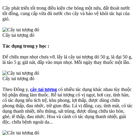
Cây phát triển tốt trong điều kiện che bóng một nửa, đất thoát nước
tốt đồng, cung cấp vừa đủ nước cho cây và bảo vệ khỏi tác hại của
gió.
Cây tai tượng đỏ
Tác dụng trong y học :
Để chữa mụn nhọt chưa vỡ, lấy lá cây tai tượng đỏ 50 g, lá đại 50 g,
lá táo 5 g; giã nát, đắp vào mụn nhọt. Mỗi ngày thay thuốc một lần.
Cây tai tượng đỏ
Theo Đông y,
cây tai tượng
có nhiều tác dụng khác nhau tùy thuộc
bộ phận dùng làm thuốc. Rễ tai tượng có vị ngọt, hơi cay, tính hàn,
có tác dụng tiêu tích trệ, khu phong, lợi thấp, được dùng chữa
phong thấp, đau nhức, trừ giun đũa. Lá vị đắng, cay, tính mát, có tác
dụng thanh nhiệt, tiêu thũng, sát trùng, được dùng chữa táo bón,
ghẻ, tê thấp, đau nhức. Hoa và cành có tác dụng thanh nhiệt, giải
độc, chữa bệnh ngoài da...