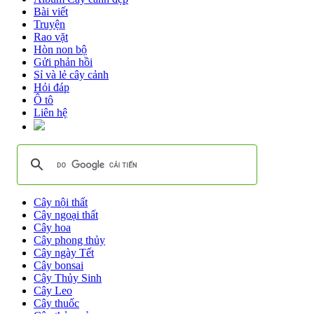
Bài viết
Truyện
Rao vặt
Hòn non bộ
Gửi phản hồi
Sỉ và lẻ cây cảnh
Hỏi đáp
Ô tô
Liên hệ
Cây nội thất
Cây ngoại thất
Cây hoa
Cây phong thủy
Cây ngày Tết
Cây bonsai
Cây Thủy Sinh
Cây Leo
Cây thuốc