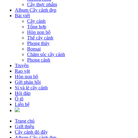
Cây thực phẩm
Album Cây cảnh đẹp
Bài viết
Cây cảnh
Tổng hợp
Hòn non bộ
Thế cây cảnh
Phong thủy
Bonsai
Chăm sóc cây cảnh
Phong cảnh
Truyện
Rao vặt
Hòn non bộ
Gửi phản hồi
Sỉ và lẻ cây cảnh
Hỏi đáp
Ô tô
Liên hệ
Trang chủ
Giới thiệu
Cây cảnh đó đây
Album Cây cảnh đẹp