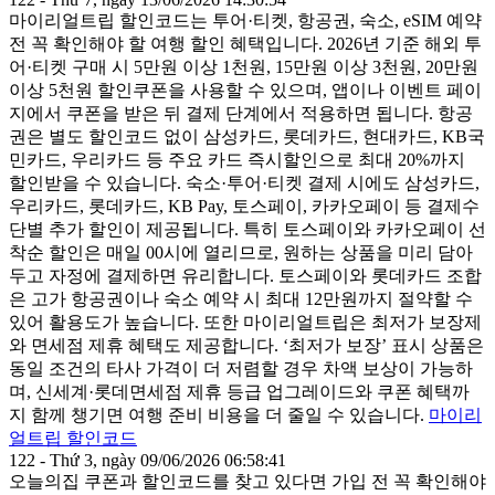
마이리얼트립 할인코드는 투어·티켓, 항공권, 숙소, eSIM 예약
전 꼭 확인해야 할 여행 할인 혜택입니다. 2026년 기준 해외 투
어·티켓 구매 시 5만원 이상 1천원, 15만원 이상 3천원, 20만원
이상 5천원 할인쿠폰을 사용할 수 있으며, 앱이나 이벤트 페이
지에서 쿠폰을 받은 뒤 결제 단계에서 적용하면 됩니다. 항공
권은 별도 할인코드 없이 삼성카드, 롯데카드, 현대카드, KB국
민카드, 우리카드 등 주요 카드 즉시할인으로 최대 20%까지
할인받을 수 있습니다. 숙소·투어·티켓 결제 시에도 삼성카드,
우리카드, 롯데카드, KB Pay, 토스페이, 카카오페이 등 결제수
단별 추가 할인이 제공됩니다. 특히 토스페이와 카카오페이 선
착순 할인은 매일 00시에 열리므로, 원하는 상품을 미리 담아
두고 자정에 결제하면 유리합니다. 토스페이와 롯데카드 조합
은 고가 항공권이나 숙소 예약 시 최대 12만원까지 절약할 수
있어 활용도가 높습니다. 또한 마이리얼트립은 최저가 보장제
와 면세점 제휴 혜택도 제공합니다. ‘최저가 보장’ 표시 상품은
동일 조건의 타사 가격이 더 저렴할 경우 차액 보상이 가능하
며, 신세계·롯데면세점 제휴 등급 업그레이드와 쿠폰 혜택까
지 함께 챙기면 여행 준비 비용을 더 줄일 수 있습니다.
마이리
얼트립 할인코드
122 - Thứ 3, ngày 09/06/2026 06:58:41
오늘의집 쿠폰과 할인코드를 찾고 있다면 가입 전 꼭 확인해야