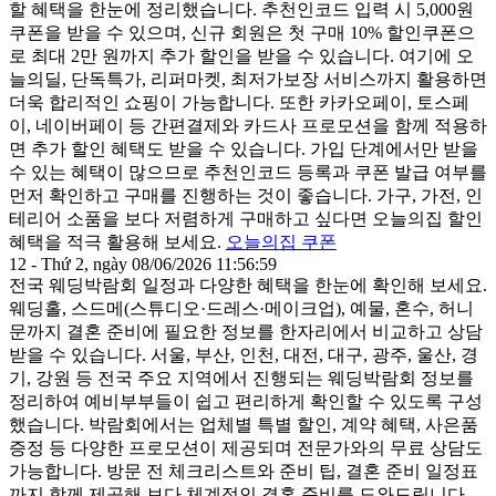
할 혜택을 한눈에 정리했습니다. 추천인코드 입력 시 5,000원
쿠폰을 받을 수 있으며, 신규 회원은 첫 구매 10% 할인쿠폰으
로 최대 2만 원까지 추가 할인을 받을 수 있습니다. 여기에 오
늘의딜, 단독특가, 리퍼마켓, 최저가보장 서비스까지 활용하면
더욱 합리적인 쇼핑이 가능합니다. 또한 카카오페이, 토스페
이, 네이버페이 등 간편결제와 카드사 프로모션을 함께 적용하
면 추가 할인 혜택도 받을 수 있습니다. 가입 단계에서만 받을
수 있는 혜택이 많으므로 추천인코드 등록과 쿠폰 발급 여부를
먼저 확인하고 구매를 진행하는 것이 좋습니다. 가구, 가전, 인
테리어 소품을 보다 저렴하게 구매하고 싶다면 오늘의집 할인
혜택을 적극 활용해 보세요.
오늘의집 쿠폰
12 - Thứ 2, ngày 08/06/2026 11:56:59
전국 웨딩박람회 일정 과 다양한 혜택을 한눈에 확인해 보세요.
웨딩홀, 스드메(스튜디오·드레스·메이크업), 예물, 혼수, 허니
문까지 결혼 준비에 필요한 정보를 한자리에서 비교하고 상담
받을 수 있습니다. 서울, 부산, 인천, 대전, 대구, 광주, 울산, 경
기, 강원 등 전국 주요 지역에서 진행되는 웨딩박람회 정보를
정리하여 예비부부들이 쉽고 편리하게 확인할 수 있도록 구성
했습니다. 박람회에서는 업체별 특별 할인, 계약 혜택, 사은품
증정 등 다양한 프로모션이 제공되며 전문가와의 무료 상담도
가능합니다. 방문 전 체크리스트와 준비 팁, 결혼 준비 일정표
까지 함께 제공해 보다 체계적인 결혼 준비를 도와드립니다.