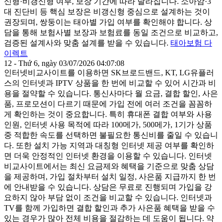
신형·비갱신형 여부, 보장 기간에 따라 달라집니다. 소아암·3
대 진단비 등 핵심 보장은 비갱신형 중심으로 설계하는 것이
권장되며, 쌍둥이는 태아별 가입 여부를 확인해야 합니다. 상
담을 통해 보험사별 보장과 보험료를 동일 조건으로 비교하고,
검증된 설계사와 맞춤 설계를 받을 수 있습니다.
태아보험 다
이렉트
12 - Thứ 6, ngày 03/07/2026 04:07:08
인터넷비교사이트를 이용하면 SK브로드밴드, KT, LG유플러
스의 인터넷과 IPTV 상품을 한 번에 비교할 수 있어 시간과 비
용을 절약할 수 있습니다. 통신사마다 월 요금, 결합 할인, 사은
품, 프로모션이 다르기 때문에 가입 전에 여러 조건을 꼼꼼하
게 확인하는 것이 중요합니다. 특히 휴대폰 결합 여부와 사용
인원, 인터넷 사용 목적에 따라 100메가, 500메가, 1기가 상품
중 적합한 속도를 선택하면 불필요한 통신비를 줄일 수 있습니
다. 또한 설치 가능 지역과 대칭형 인터넷 제공 여부를 확인하
면 더욱 안정적인 인터넷 환경을 이용할 수 있습니다. 인터넷
비교사이트에서는 최신 요금제와 혜택을 기준으로 맞춤 상담
을 제공하며, 가입 절차부터 설치 일정, 사은품 지급까지 한 번
에 안내받을 수 있습니다. 상담은 무료로 진행되며 가입을 강
요하지 않아 부담 없이 조건을 비교할 수 있습니다. 인터넷과
TV를 함께 가입하면 결합 할인과 추가 사은품 혜택을 받을 수
있는 경우가 많아 전체 비용을 절감하는 데 도움이 됩니다. 약