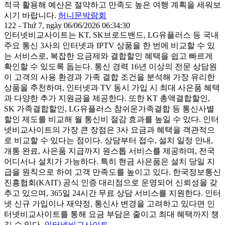
적극 활용해 예산은 절약하고 만족도 높은 여행 계획을 세워보
시기 바랍니다.
허니문박람회
122 - Thứ 7, ngày 06/06/2026 06:34:30
인터넷비교사이트는 KT, SK브로드밴드, LG유플러스 등 국내
주요 통신 3사의 인터넷과 IPTV 상품을 한 번에 비교할 수 있
는 서비스로, 복잡한 요금제와 결합할인 혜택을 쉽고 빠르게
확인할 수 있도록 돕는다. 통신 경력 16년 이상의 전문 상담원
이 고객의 사용 환경과 가족 결합 조건을 분석해 가장 유리한
상품을 추천하며, 인터넷과 TV 동시 가입 시 최대 사은품 혜택
과 다양한 추가 지원금을 제공한다. 또한 KT 총액결합할인,
SK 가족결합할인, LG유플러스 참쉬운가족결합 등 통신사별
할인 제도를 비교해 월 통신비 절감 효과를 높일 수 있다. 인터
넷비교사이트의 가장 큰 장점은 3사 요금과 혜택을 객관적으
로 비교할 수 있다는 점이다. 상담부터 접수, 설치 일정 안내,
개통 완료, 사은품 지급까지 원스톱 서비스를 제공하며, 전국
어디서나 설치가 가능하다. 특히 현금 사은품은 설치 당일 지
급을 원칙으로 하여 고객 만족도를 높이고 있다. 한국정보통신
진흥협회(KAIT) 공식 인증 대리점으로 운영되어 신뢰성을 갖
추고 있으며, 365일 24시간 무료 상담 서비스를 지원한다. 인터
넷 신규 가입이나 재약정, 통신사 변경을 고려하고 있다면 인
터넷비교사이트를 통해 요금 부담은 줄이고 최대 혜택까지 챙
길 수 있다.
인터넷비교사이트