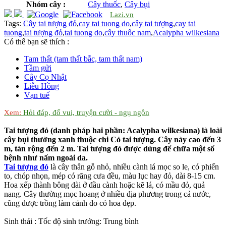
Nhóm cây :
Cây thuốc
,
Cây bụi
Lazi.vn
Tags:
Cây tai tượng đỏ
,
cay tai tuong do
,
cây tai tượng
,
cay tai
tuong
,
tai tượng đỏ
,
tai tuong do
,
cây thuốc nam
,
Acalypha wilkesiana
Có thể bạn sẽ thích :
Tam thất (tam thất bắc, tam thất nam)
Tầm gửi
Cây Cọ Nhật
Liễu Hồng
Vạn tuế
Xem:
Hỏi đáp, đố vui, truyện cười - ngụ ngôn
Tai tượng đỏ (danh pháp hai phần: Acalypha wilkesiana) là loài
cây bụi thường xanh thuộc chi Cỏ tai tượng. Cây này cao đến 3
m, tán rộng đến 2 m. Tai tượng đỏ được dùng để chữa một số
bệnh như nấm ngoài da.
Tai tượng đỏ
là cây thân gỗ nhỏ, nhiều cành lá mọc so le, có phiến
to, chóp nhọn, mép có răng cưa đều, màu lục hay đỏ, dài 8-15 cm.
Hoa xếp thành bông dài ở đầu cành hoặc kẽ lá, có mầu đỏ, quả
nang. Cây thường mọc hoang ở nhiều địa phương trong cả nước,
cũng được trồng làm cảnh do có hoa đẹp.
Sinh thái : Tốc độ sinh trưởng: Trung bình