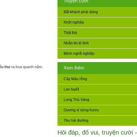
Truyện cười
Bắt khách phải đúng
Khởi nghiệp
Thật thà
Nhắn tin tỏ tình
Bệnh nghề nghiệp
ểu thư
ra hoa quanh năm.
Xem thêm
Cây Máu rồng
Lan tuyết
Long Thủ Vàng
Dương xỉ sừng hươu
Thu hải đường
Hỏi đáp, đố vui, truyện cười -