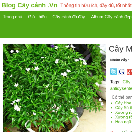
Blog Cây cảnh .Vn
Thông tin hữu ích, đầy đủ, tốt nhất
Trang chủ
Giới thiệu
Cây cảnh đó đây
Album Cây cảnh đẹp
Cây Ma
Nhóm cây :
Tags:
Cây 
antidysente
Có thể bạn
Cây Hoa 
Cây Sò t
Xương r
Xương r
Hoa ngũ