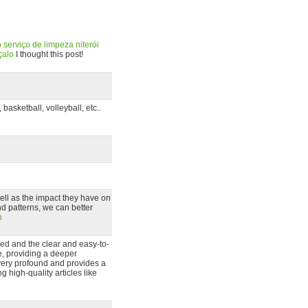
o
serviço de limpeza niterói
çalo
I thought this post!
asketball, volleyball, etc..
ll as the impact they have on
d patterns, we can better
p
nted and the clear and easy-to-
ve, providing a deeper
 very profound and provides a
g high-quality articles like