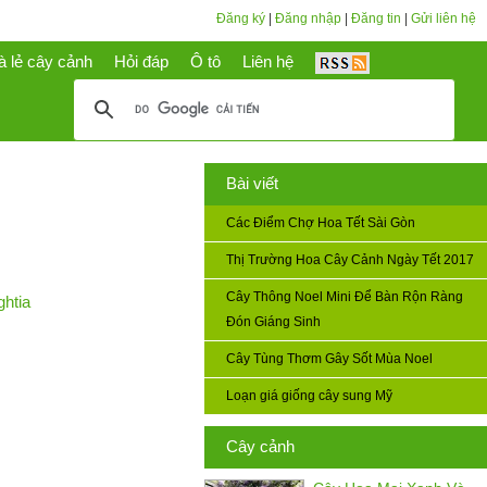
Đăng ký
|
Đăng nhập
|
Đăng tin
|
Gửi liên hệ
à lẻ cây cảnh
Hỏi đáp
Ô tô
Liên hệ
Bài viết
Các Điểm Chợ Hoa Tết Sài Gòn
Thị Trường Hoa Cây Cảnh Ngày Tết 2017
Cây Thông Noel Mini Để Bàn Rộn Ràng
ghtia
Đón Giáng Sinh
Cây Tùng Thơm Gây Sốt Mùa Noel
Loạn giá giống cây sung Mỹ
Cây cảnh