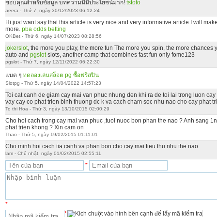
ขอบคุณสำหรับข้อมูล บทความนี้มีประโยชน์มาก!
tstoto
aeera - Thứ 7, ngày 30/12/2023 06:12:24
Hi just want say that this article is very nice and very informative article.I will m
more.
pba odds betting
OKBet - Thứ 6, ngày 14/07/2023 08:28:56
jokerslot
, the more you play, the more fun The more you spin, the more chances y
auto and
pgslot
slots, another camp that combines fast fun only fome123
pgslot - Thứ 7, ngày 12/11/2022 06:22:30
แบด ๆ
ทดลองเล่นสล็อต pg ซื้อฟรีสปิน
Slotpg - Thứ 5, ngày 14/04/2022 14:57:23
Toi cat canh de giam cay mai van phuc nhung den khi ra de toi lai trong luon cay
vay cay co phat trien binh thuong dc k va cach cham soc nhu nao cho cay phat tri
To thi Hoa - Thứ 3, ngày 13/10/2015 02:00:29
Cho hoi cach trong cay mai van phuc ,tuoi nuoc bon phan the nao ? Anh sang 1
phat trien khong ? Xin cam on
Thao - Thứ 5, ngày 19/02/2015 01:11:01
Cho minh hoi cach tia canh va phan bon cho cay mai tieu thu nhu the nao
lam - Chủ nhật, ngày 01/02/2015 02:55:11
*
*
*