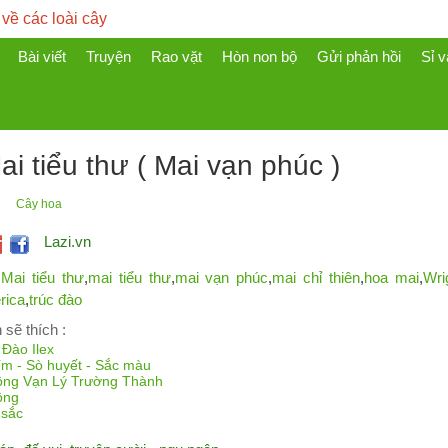
 về các loài cây
Bài viết
Truyện
Rao vặt
Hòn non bộ
Gửi phản hồi
Sỉ v
i tiểu thư ( Mai vạn phúc )
Cây hoa
Lazi.vn
Mai tiểu thư
,
mai tiểu thư
,
mai vạn phúc
,
mai chỉ thiên
,
hoa mai
,
Wri
rica
,
trúc đào
 sẽ thích :
Đào Ilex
ím - Sò huyết - Sắc màu
ồng Vạn Lý Trường Thành
ồng
 sắc