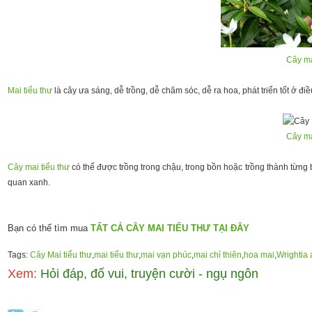
Cây ma
Mai tiểu thư
là cây ưa sáng, dễ trồng, dễ chăm sóc, dễ ra hoa, phát triển tốt ở đ
Cây ma
Cây mai tiểu thư
có thể được trồng trong chậu, trong bồn hoặc trồng thành từng 
quan xanh.
Bạn có thể tìm mua
TẤT CẢ CÂY MAI TIỂU THƯ TẠI ĐÂY
Tags:
Cây Mai tiểu thư
,
mai tiểu thư
,
mai vạn phúc
,
mai chỉ thiên
,
hoa mai
,
Wrightia 
Xem:
Hỏi đáp, đố vui, truyện cười - ngụ ngôn