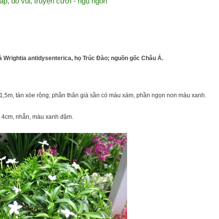
áp, đố vui, truyện cười - ngụ ngôn
là Wrightia antidysenterica, họ Trúc Đào; nguồn gốc Châu Á.
n 1,5m, tán xòe rộng; phần thân già sần có màu xám, phần ngọn non màu xanh.
 – 4cm, nhẵn, màu xanh đậm.