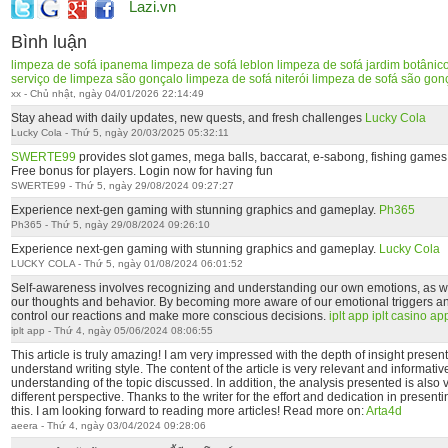
Lazi.vn
Bình luận
limpeza de sofá ipanema
limpeza de sofá leblon
limpeza de sofá jardim botânic
serviço de limpeza são gonçalo
limpeza de sofá niterói
limpeza de sofá são gon
xx - Chủ nhật, ngày 04/01/2026 22:14:49
Stay ahead with daily updates, new quests, and fresh challenges
Lucky Cola
Lucky Cola - Thứ 5, ngày 20/03/2025 05:32:11
SWERTE99
provides slot games, mega balls, baccarat, e-sabong, fishing games, b
Free bonus for players. Login now for having fun
SWERTE99 - Thứ 5, ngày 29/08/2024 09:27:27
Experience next-gen gaming with stunning graphics and gameplay.
Ph365
Ph365 - Thứ 5, ngày 29/08/2024 09:26:10
Experience next-gen gaming with stunning graphics and gameplay.
Lucky Cola
LUCKY COLA - Thứ 5, ngày 01/08/2024 06:01:52
Self-awareness involves recognizing and understanding our own emotions, as we
our thoughts and behavior. By becoming more aware of our emotional triggers an
control our reactions and make more conscious decisions.
iplt app
iplt casino ap
iplt app - Thứ 4, ngày 05/06/2024 08:06:55
This article is truly amazing! I am very impressed with the depth of insight prese
understand writing style. The content of the article is very relevant and informati
understanding of the topic discussed. In addition, the analysis presented is also
different perspective. Thanks to the writer for the effort and dedication in presentin
this. I am looking forward to reading more articles! Read more on:
Arta4d
aeera - Thứ 4, ngày 03/04/2024 09:28:06