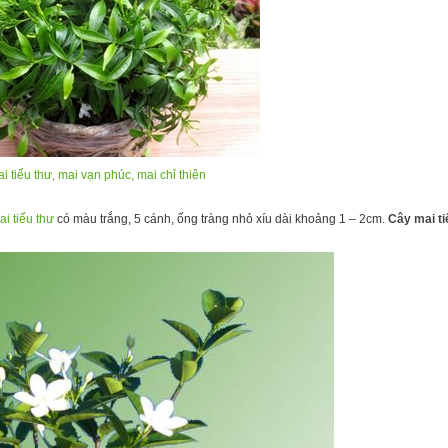
i tiểu thư, mai vạn phúc, mai chỉ thiên
i tiểu thư
có màu trắng, 5 cánh, ống tràng nhỏ xíu dài khoảng 1 – 2cm.
Cây mai ti