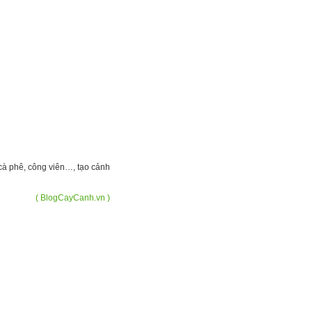
 cà phê, công viên…, tạo cảnh
( BlogCayCanh.vn )