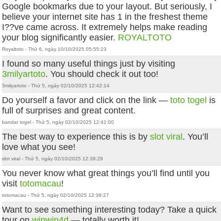
Google bookmarks due to your layout. But seriously, I
believe your internet site has 1 in the freshest theme
I??ve came across. It extremely helps make reading
your blog significantly easier.
ROYALTOTO
Royaltoto - Thứ 6, ngày 10/10/2025 05:55:23
I found so many useful things just by visiting
3milyartoto
. You should check it out too!
3milyartoto - Thứ 5, ngày 02/10/2025 12:42:14
Do yourself a favor and click on the link —
toto togel
is
full of surprises and great content.
bandar togel - Thứ 5, ngày 02/10/2025 12:41:00
The best way to experience this is by
slot viral
. You’ll
love what you see!
slot viral - Thứ 5, ngày 02/10/2025 12:39:29
You never know what great things you’ll find until you
visit
totomacau
!
totomacau - Thứ 5, ngày 02/10/2025 12:38:27
Want to see something interesting today? Take a quick
tour on
winwin4d
— totally worth it!