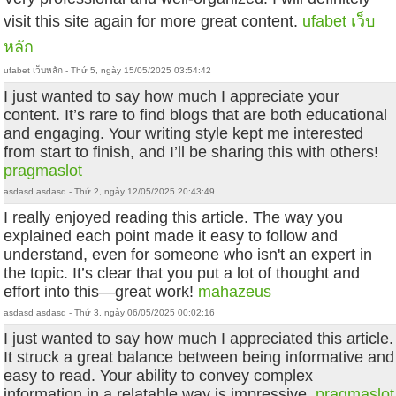
visit this site again for more great content.
ufabet เว็บ
หลัก
ufabet เว็บหลัก - Thứ 5, ngày 15/05/2025 03:54:42
I just wanted to say how much I appreciate your
content. It’s rare to find blogs that are both educational
and engaging. Your writing style kept me interested
from start to finish, and I’ll be sharing this with others!
pragmaslot
asdasd asdasd - Thứ 2, ngày 12/05/2025 20:43:49
I really enjoyed reading this article. The way you
explained each point made it easy to follow and
understand, even for someone who isn't an expert in
the topic. It’s clear that you put a lot of thought and
effort into this—great work!
mahazeus
asdasd asdasd - Thứ 3, ngày 06/05/2025 00:02:16
I just wanted to say how much I appreciated this article.
It struck a great balance between being informative and
easy to read. Your ability to convey complex
information in a relatable way is impressive.
pragmaslot