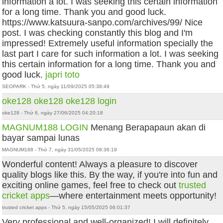
information a lot. I was seeking this certain information
for a long time. Thank you and good luck.
https://www.katsuura-sanpo.com/archives/99/ Nice
post. I was checking constantly this blog and I'm
impressed! Extremely useful information specially the
last part I care for such information a lot. I was seeking
this certain information for a long time. Thank you and
good luck.
japri toto
SEOPARK - Thứ 5, ngày 11/09/2025 05:38:49
oke128
oke128
oke128 login
oke128 - Thứ 6, ngày 27/06/2025 04:20:18
MAGNUM188 LOGIN
Menang Berapapaun akan di
bayar sampai lunas
MAGNUM188 - Thứ 7, ngày 31/05/2025 08:36:19
Wonderful content! Always a pleasure to discover
quality blogs like this. By the way, if you're into fun and
exciting online games, feel free to check out
trusted
cricket apps
—where entertainment meets opportunity!
trusted cricket apps - Thứ 5, ngày 15/05/2025 06:01:37
Very professional and well-organized! I will definitely