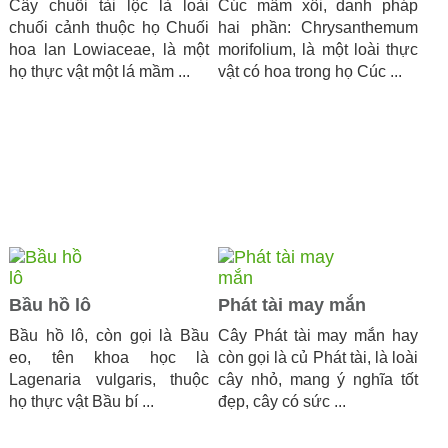
Cây chuối tài lộc là loài
Cúc mâm xôi, danh pháp
chuối cảnh thuộc họ Chuối
hai phần: Chrysanthemum
hoa lan Lowiaceae, là một
morifolium, là một loài thực
họ thực vật một lá mầm ...
vật có hoa trong họ Cúc ...
Bầu hồ lô
Phát tài may mắn
Bầu hồ lô, còn gọi là Bầu
Cây Phát tài may mắn hay
eo, tên khoa học là
còn gọi là củ Phát tài, là loài
Lagenaria vulgaris, thuộc
cây nhỏ, mang ý nghĩa tốt
họ thực vật Bầu bí ...
đẹp, cây có sức ...