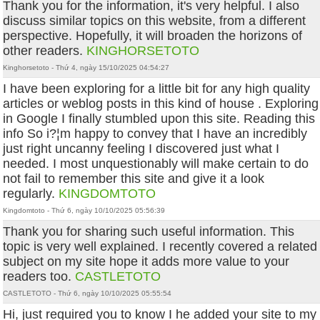
Thank you for the information, it's very helpful. I also
discuss similar topics on this website, from a different
perspective. Hopefully, it will broaden the horizons of
other readers.
KINGHORSETOTO
Kinghorsetoto - Thứ 4, ngày 15/10/2025 04:54:27
I have been exploring for a little bit for any high quality
articles or weblog posts in this kind of house . Exploring
in Google I finally stumbled upon this site. Reading this
info So i?¦m happy to convey that I have an incredibly
just right uncanny feeling I discovered just what I
needed. I most unquestionably will make certain to do
not fail to remember this site and give it a look
regularly.
KINGDOMTOTO
Kingdomtoto - Thứ 6, ngày 10/10/2025 05:56:39
Thank you for sharing such useful information. This
topic is very well explained. I recently covered a related
subject on my site hope it adds more value to your
readers too.
CASTLETOTO
CASTLETOTO - Thứ 6, ngày 10/10/2025 05:55:54
Hi, just required you to know I he added your site to my