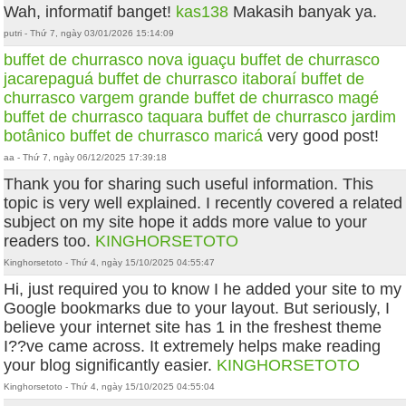
Wah, informatif banget!
kas138
Makasih banyak ya.
putri - Thứ 7, ngày 03/01/2026 15:14:09
buffet de churrasco nova iguaçu
buffet de churrasco
jacarepaguá
buffet de churrasco itaboraí
buffet de
churrasco vargem grande
buffet de churrasco magé
buffet de churrasco taquara
buffet de churrasco jardim
botânico
buffet de churrasco maricá
very good post!
aa - Thứ 7, ngày 06/12/2025 17:39:18
Thank you for sharing such useful information. This
topic is very well explained. I recently covered a related
subject on my site hope it adds more value to your
readers too.
KINGHORSETOTO
Kinghorsetoto - Thứ 4, ngày 15/10/2025 04:55:47
Hi, just required you to know I he added your site to my
Google bookmarks due to your layout. But seriously, I
believe your internet site has 1 in the freshest theme
I??ve came across. It extremely helps make reading
your blog significantly easier.
KINGHORSETOTO
Kinghorsetoto - Thứ 4, ngày 15/10/2025 04:55:04