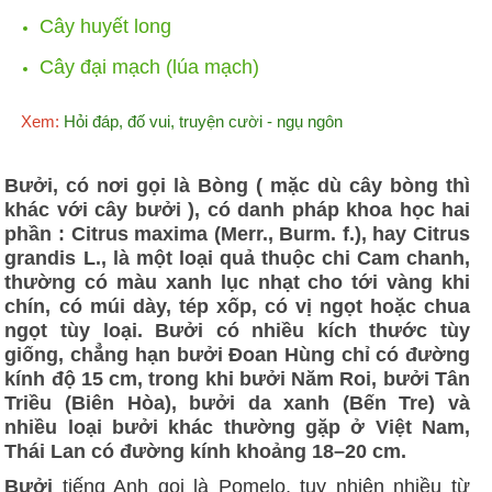
Cây huyết long
Cây đại mạch (lúa mạch)
Xem:
Hỏi đáp, đố vui, truyện cười - ngụ ngôn
Bưởi, có nơi gọi là Bòng ( mặc dù cây bòng thì
khác với cây bưởi ), có danh pháp khoa học hai
phần : Citrus maxima (Merr., Burm. f.), hay Citrus
grandis L., là một loại quả thuộc chi Cam chanh,
thường có màu xanh lục nhạt cho tới vàng khi
chín, có múi dày, tép xốp, có vị ngọt hoặc chua
ngọt tùy loại. Bưởi có nhiều kích thước tùy
giống, chẳng hạn bưởi Đoan Hùng chỉ có đường
kính độ 15 cm, trong khi bưởi Năm Roi, bưởi Tân
Triều (Biên Hòa), bưởi da xanh (Bến Tre) và
nhiều loại bưởi khác thường gặp ở Việt Nam,
Thái Lan có đường kính khoảng 18–20 cm.
Bưởi
tiếng Anh gọi là Pomelo, tuy nhiên nhiều từ