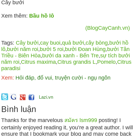
Cây bưởi
Xem thêm:
Bầu hồ lô
(BlogCayCanh.vn)
Tags:
Cây bưởi
,
cay buoi
,
quả bưởi
,
cây bòng
,
bưởi hồ
lô
,
bưởi năm roi
,
bưởi 5 roi
,
bưởi Đoan Hùng
,
bưởi Tân
Triều - Biên Hòa
,
bưởi da xanh - Bến Tre
,
sự tích bưởi
năm roi
,
Citrus maxima
,
Citrus grandis L
,
Pomelo
,
Citrus
paradisi
Xem:
Hỏi đáp, đố vui, truyện cười - ngụ ngôn
Lazi.vn
Bình luận
Thanks for the marvelous
สมัคร lsm999
posting! I
certainly enjoyed reading it, you’re a great author. I will
ensure that I bookmark your blog and may come back