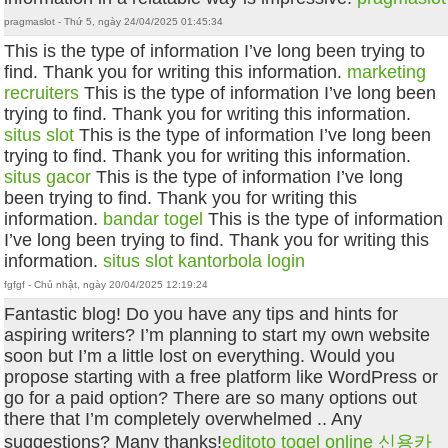
pragmaslot - Thứ 5, ngày 24/04/2025 01:45:34
This is the type of information I’ve long been trying to
find. Thank you for writing this information.
marketing
recruiters
This is the type of information I’ve long been
trying to find. Thank you for writing this information.
situs slot
This is the type of information I’ve long been
trying to find. Thank you for writing this information.
situs gacor
This is the type of information I’ve long
been trying to find. Thank you for writing this
information.
bandar togel
This is the type of information
I’ve long been trying to find. Thank you for writing this
information.
situs slot
kantorbola login
fgfgf - Chủ nhật, ngày 20/04/2025 12:19:24
Fantastic blog! Do you have any tips and hints for
aspiring writers? I’m planning to start my own website
soon but I’m a little lost on everything. Would you
propose starting with a free platform like WordPress or
go for a paid option? There are so many options out
there that I’m completely overwhelmed .. Any
suggestions? Many thanks!
editoto
togel online
신용카