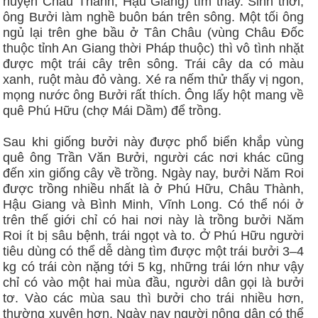
huyện Châu Thành, Hậu Giang) tìm thấy. Sinh thời,
ông Bưởi làm nghề buôn bán trên sông. Một tối ông
ngủ lại trên ghe bầu ở Tân Châu (vùng Châu Đốc
thuộc tỉnh An Giang thời Pháp thuộc) thì vô tình nhặt
được một trái cây trên sông. Trái cây da có màu
xanh, ruột màu đỏ vàng. Xé ra nếm thử thấy vị ngon,
mọng nước ông Bưởi rất thích. Ông lấy hột mang về
quê Phú Hữu (chợ Mái Dầm) để trồng.
Sau khi giống bưởi này được phổ biển khắp vùng
quê ông Trần Văn Bưởi, người các nơi khác cũng
đến xin giống cây về trồng. Ngày nay, bưởi Năm Roi
được trồng nhiều nhất là ở Phú Hữu, Châu Thành,
Hậu Giang và Bình Minh, Vĩnh Long. Có thể nói ở
trên thế giới chỉ có hai nơi này là trồng bưởi Năm
Roi ít bị sâu bệnh, trái ngọt và to. Ở Phú Hữu người
tiêu dùng có thể dễ dàng tìm được một trái bưởi 3–4
kg có trái còn nặng tới 5 kg, những trái lớn như vậy
chỉ có vào một hai mùa đầu, người dân gọi là bưởi
tơ. Vào các mùa sau thì bưởi cho trái nhiều hơn,
thường xuyên hơn. Ngày nay người nông dân có thể