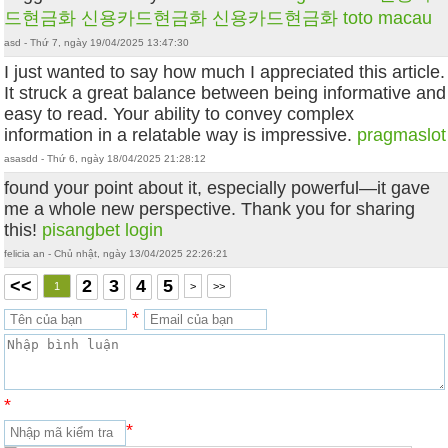
드현금화
신용카드현금화
신용카드현금화
toto macau
asd - Thứ 7, ngày 19/04/2025 13:47:30
I just wanted to say how much I appreciated this article.
It struck a great balance between being informative and
easy to read. Your ability to convey complex
information in a relatable way is impressive.
pragmaslot
asasdd - Thứ 6, ngày 18/04/2025 21:28:12
found your point about it, especially powerful—it gave
me a whole new perspective. Thank you for sharing
this!
pisangbet login
felicia an - Chủ nhật, ngày 13/04/2025 22:26:21
<<
2
3
4
5
1
>
>>
*
*
*