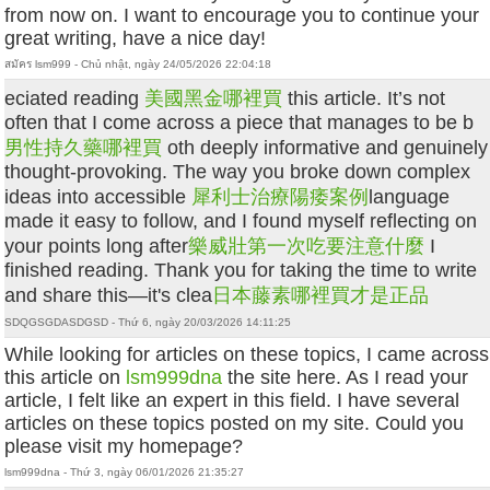
from now on. I want to encourage you to continue your
great writing, have a nice day!
สมัคร lsm999 - Chủ nhật, ngày 24/05/2026 22:04:18
eciated reading
美國黑金哪裡買
this article. It’s not
often that I come across a piece that manages to be b
男性持久藥哪裡買
oth deeply informative and genuinely
thought-provoking. The way you broke down complex
ideas into accessible
犀利士治療陽痿案例
language
made it easy to follow, and I found myself reflecting on
your points long after
樂威壯第一次吃要注意什麼
I
finished reading. Thank you for taking the time to write
and share this—it's clea
日本藤素哪裡買才是正品
SDQGSGDASDGSD - Thứ 6, ngày 20/03/2026 14:11:25
While looking for articles on these topics, I came across
this article on
lsm999dna
the site here. As I read your
article, I felt like an expert in this field. I have several
articles on these topics posted on my site. Could you
please visit my homepage?
lsm999dna - Thứ 3, ngày 06/01/2026 21:35:27