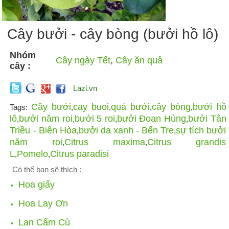
Cây bưởi - cây bòng (bưởi hồ lô)
Nhóm
Cây ngày Tết
,
Cây ăn quả
cây :
Lazi.vn
Cây bưởi
cay buoi
quả bưởi
cây bòng
bưởi hồ
Tags:
,
,
,
,
lô
bưởi năm roi
bưởi 5 roi
bưởi Đoan Hùng
bưởi Tân
,
,
,
,
Triều - Biên Hòa
bưởi da xanh - Bến Tre
sự tích bưởi
,
,
năm roi
Citrus maxima
Citrus grandis
,
,
L
Pomelo
Citrus paradisi
,
,
Có thể bạn sẽ thích :
Hoa giấy
Hoa Lay Ơn
Lan Cẩm Cù