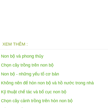
XEM THÊM :
Non bộ và phong thủy
Chọn cây trồng trên non bộ
Non bộ - những yếu tố cơ bản
Không nên để hòn non bộ và hồ nước trong nhà
Kỹ thuật chế tác và bố cục non bộ
Chọn cây cảnh trồng trên hòn non bộ