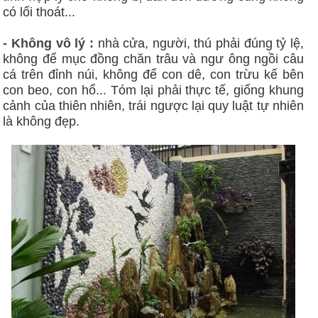
có lối thoát...
- Không vô lý :
nhà cửa, người, thú phải đúng tỷ lệ,
không để mục đồng chăn trâu và ngư ông ngồi câu
cá trên đỉnh núi, không để con dê, con trừu kế bên
con beo, con hổ... Tóm lại phải thực tế, giống khung
cảnh của thiên nhiên, trái ngược lại quy luật tự nhiên
là không đẹp.