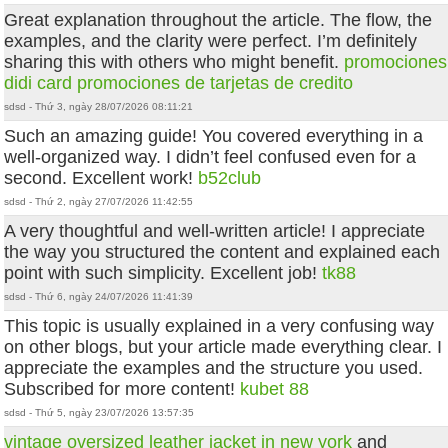
Great explanation throughout the article. The flow, the
examples, and the clarity were perfect. I’m definitely
sharing this with others who might benefit.
promociones
didi card
promociones de tarjetas de credito
sdsd - Thứ 3, ngày 28/07/2026 08:11:21
Such an amazing guide! You covered everything in a
well-organized way. I didn’t feel confused even for a
second. Excellent work!
b52club
sdsd - Thứ 2, ngày 27/07/2026 11:42:55
A very thoughtful and well-written article! I appreciate
the way you structured the content and explained each
point with such simplicity. Excellent job!
tk88
sdsd - Thứ 6, ngày 24/07/2026 11:41:39
This topic is usually explained in a very confusing way
on other blogs, but your article made everything clear. I
appreciate the examples and the structure you used.
Subscribed for more content!
kubet 88
sdsd - Thứ 5, ngày 23/07/2026 13:57:35
vintage oversized leather jacket in new york
and