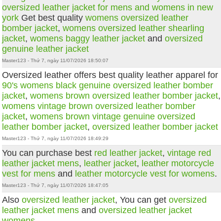
oversized leather jacket for mens and womens in new
york
Get best quality
womens oversized leather
bomber jacket
,
womens oversized leather shearling
jacket
,
womens baggy leather jacket
and
oversized
genuine leather jacket
Master123 - Thứ 7, ngày 11/07/2026 18:50:07
Oversized leather offers best quality leather apparel for
90's womens black genuine oversized leather bomber
jacket
,
womens brown oversized leather bomber jacket
,
womens vintage brown oversized leather bomber
jacket
,
womens brown vintage genuine oversized
leather bomber jacket
,
oversized leather bomber jacket
Master123 - Thứ 7, ngày 11/07/2026 18:49:29
You can purchase best
red leather jacket
,
vintage red
leather jacket mens
,
leather jacket
,
leather motorcycle
vest for mens
and
leather motorcycle vest for womens
.
Master123 - Thứ 7, ngày 11/07/2026 18:47:05
Also
oversized leather jacket
, You can get
oversized
leather jacket mens
and
oversized leather jacket
womens