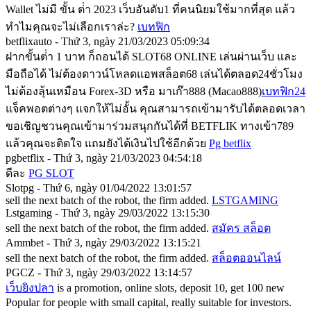
Wallet ไม่มี ขั้น ต่ํา 2023 เว็บอันดับ1 ที่คนนิยมใช้มากที่สุด แล้ว
ทำไมคุณจะไม่เลือกเราล่ะ?
เบทฟิก
betflixauto - Thứ 3, ngày 21/03/2023 05:09:34
ฝากขั้นต่ํา 1 บาท ก็ถอนได้ SLOT68 ONLINE เล่นผ่านเว็บ และ
มือถือได้ ไม่ต้องดาวน์โหลดแอพสล็อต68 เล่นได้ตลอด24ชั่วโมง
ไม่ต้องลุ้นเหมือน Forex-3D หรือ มาเก๊า888 (Macao888)
เบทฟิก24
แจ็คพอตต่างๆ แจกให้ไม่อั้น คุณสามารถเข้ามารับได้ตลอดเวลา
ขอเชิญชวนคุณเข้ามาร่วมสนุกกันได้ที่ BETFLIK ทางเข้า789
แล้วคุณจะติดใจ แถมยังได้เงินไปใช้อีกด้วย
Pg betflix
pgbetflix - Thứ 3, ngày 21/03/2023 04:54:18
ดีละ
PG SLOT
Slotpg - Thứ 6, ngày 01/04/2022 13:01:57
sell the next batch of the robot, the firm added.
LSTGAMING
Lstgaming - Thứ 3, ngày 29/03/2022 13:15:30
sell the next batch of the robot, the firm added.
สมัคร สล็อต
Ammbet - Thứ 3, ngày 29/03/2022 13:15:21
sell the next batch of the robot, the firm added.
สล็อตออนไลน์
PGCZ - Thứ 3, ngày 29/03/2022 13:14:57
เว็บยิงปลา
is a promotion, online slots, deposit 10, get 100 new
Popular for people with small capital, really suitable for investors.