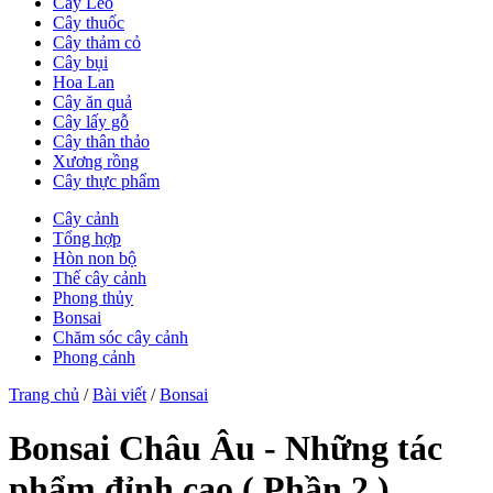
Cây Leo
Cây thuốc
Cây thảm cỏ
Cây bụi
Hoa Lan
Cây ăn quả
Cây lấy gỗ
Cây thân thảo
Xương rồng
Cây thực phẩm
Cây cảnh
Tổng hợp
Hòn non bộ
Thế cây cảnh
Phong thủy
Bonsai
Chăm sóc cây cảnh
Phong cảnh
Trang chủ
/
Bài viết
/
Bonsai
Bonsai Châu Âu - Những tác
phẩm đỉnh cao ( Phần 2 )