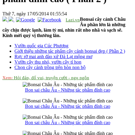
Thứ 7, ngày 17/05/2014 01:55:54
Bonsai cây cảnh Châu
Lazi.vn
Âu phần lớn là những
cây chịu được lạnh, làm tỷ mỉ, nhìn rất nho nhã và sạch sẽ.
Kính mời quý vị thưởng lãn.
Vườn quốc gia Cúc Phương
Giới thiệu những tác phẩm cây cảnh bonsai đẹp ( Phần 2 )
Rực rỡ mai anh đào xứ Đà Lạt mộng mơ
Vườn cây thu nhỏ, vườn cây tí hon
Chọn cây cảnh trồng trên hòn non bộ
Xem:
Hỏi đáp, đố vui, truyện cười - ngụ ngôn
Bon sai châu Âu - Những tác phẩm đỉnh cao
Bon sai châu Âu - Những tác phẩm đỉnh cao
Bon sai châu Âu - Những tác phẩm đỉnh cao