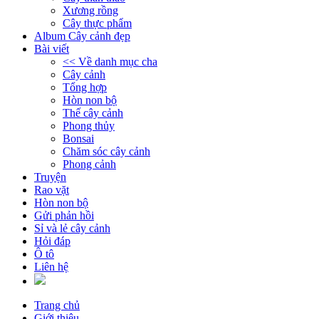
Xương rồng
Cây thực phẩm
Album Cây cảnh đẹp
Bài viết
<< Về danh mục cha
Cây cảnh
Tổng hợp
Hòn non bộ
Thế cây cảnh
Phong thủy
Bonsai
Chăm sóc cây cảnh
Phong cảnh
Truyện
Rao vặt
Hòn non bộ
Gửi phản hồi
Sỉ và lẻ cây cảnh
Hỏi đáp
Ô tô
Liên hệ
Trang chủ
Giới thiệu