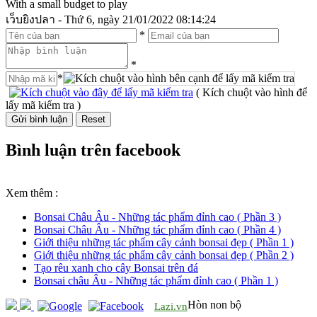
With a small budget to play
เว็บยิงปลา - Thứ 6, ngày 21/01/2022 08:14:24
*
*
*
( Kích chuột vào hình để
lấy mã kiểm tra )
Bình luận trên facebook
Xem thêm :
Bonsai Châu Âu - Những tác phẩm đỉnh cao ( Phần 3 )
Bonsai Châu Âu - Những tác phẩm đỉnh cao ( Phần 4 )
Giới thiệu những tác phẩm cây cảnh bonsai đẹp ( Phần 1 )
Giới thiệu những tác phẩm cây cảnh bonsai đẹp ( Phần 2 )
Tạo rêu xanh cho cây Bonsai trên đá
Bonsai châu Âu - Những tác phẩm đỉnh cao ( Phần 1 )
Hòn non bộ
Lazi.vn