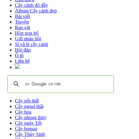
Cây cảnh đó đây
Album Cây cảnh đẹp
Bài viết
Truyện
Rao vặt
Hòn non bộ
Gửi phản hồi
Sỉ và lẻ cây cảnh
Hỏi đáp
Ô tô
Liên hệ
Cây nội thất
Cây ngoại thất
Cây hoa
Cây phong thủy
Cây ngày Tết
Cây bonsai
Cây Thủy Sinh