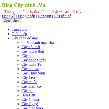
Blog Cây cảnh .Vn
Thông tin hữu ích, đầy đủ, tốt nhất về các loài cây
Đăng ký
|
Đăng nhập
|
Đăng tin
|
Gửi liên hệ
Open Menu
Trang chủ
Giới thiệu
Cây cảnh đó đây
<< Về danh mục cha
Cây nội thất
Cây ngoại thất
Cây hoa
Cây phong thủy
Cây ngày Tết
Cây bonsai
Cây Thủy Sinh
Cây Leo
Cây thuốc
Cây thảm cỏ
Cây bụi
Hoa Lan
Cây ăn quả
Cây lấy gỗ
Cây thân thảo