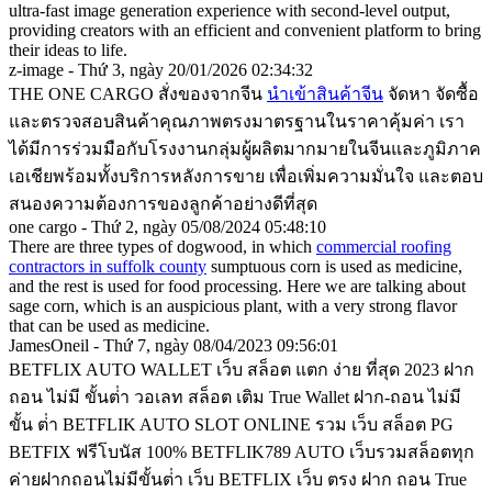
ultra-fast image generation experience with second-level output,
providing creators with an efficient and convenient platform to bring
their ideas to life.
z-image - Thứ 3, ngày 20/01/2026 02:34:32
THE ONE CARGO สั่งของจากจีน
นำเข้าสินค้าจีน
จัดหา จัดซื้อ
และตรวจสอบสินค้าคุณภาพตรงมาตรฐานในราคาคุ้มค่า เรา
ได้มีการร่วมมือกับโรงงานกลุ่มผู้ผลิตมากมายในจีนและภูมิภาค
เอเชียพร้อมทั้งบริการหลังการขาย เพื่อเพิ่มความมั่นใจ และตอบ
สนองความต้องการของลูกค้าอย่างดีที่สุด
one cargo - Thứ 2, ngày 05/08/2024 05:48:10
There are three types of dogwood, in which
commercial roofing
contractors in suffolk county
sumptuous corn is used as medicine,
and the rest is used for food processing. Here we are talking about
sage corn, which is an auspicious plant, with a very strong flavor
that can be used as medicine.
JamesOneil - Thứ 7, ngày 08/04/2023 09:56:01
BETFLIX AUTO WALLET เว็บ สล็อต แตก ง่าย ที่สุด 2023 ฝาก
ถอน ไม่มี ขั้นต่ํา วอเลท สล็อต เติม True Wallet ฝาก-ถอน ไม่มี
ขั้น ต่ํา BETFLIK AUTO SLOT ONLINE รวม เว็บ สล็อต PG
BETFIX ฟรีโบนัส 100% BETFLIK789 AUTO เว็บรวมสล็อตทุก
ค่ายฝากถอนไม่มีขั้นต่ํา เว็บ BETFLIX เว็บ ตรง ฝาก ถอน True